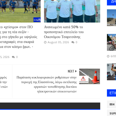
Δ
το «χτίσιμο» στον ΠΟ
Ανανεωμένο κατά 50% το
 για τη νέα σεζόν -
προπονητικό επιτελείο του
 στο γήπεδο με υψηλούς
Οικονόμου Τσαριτσάνης
μεταγραφές στα σκαριά
August 05, 2026
0
μα στον κόσμο (φωτ. -
6/09
5, 2026
0
NEXT
ερμός
Παράταση κυκλοφοριακών ρυθμίσεων στην
ά την
περιοχή της Ελασσόνας, λόγω εκτέλεσης
3 ετών
εργασιών τοποθέτησης δικτύου
ηλεκτρονικών επικοινωνιών
ΕΤ
884
SUP