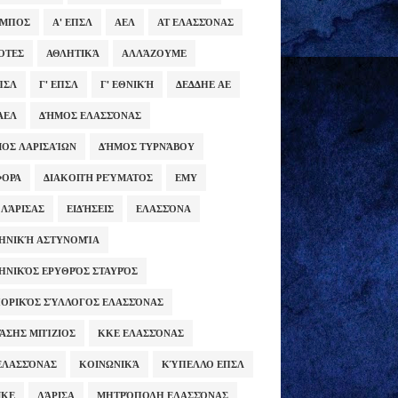
ΥΜΠΟΣ
Α' ΕΠΣΛ
ΑΕΛ
ΑΤ ΕΛΑΣΣΌΝΑΣ
ΌΤΕΣ
ΑΘΛΗΤΙΚΆ
ΑΛΛΆΖΟΥΜΕ
ΕΠΣΛ
Γ' ΕΠΣΛ
Γ' ΕΘΝΙΚΉ
ΔΕΔΔΗΕ ΑΕ
ΑΕΛ
ΔΉΜΟΣ ΕΛΑΣΣΌΝΑΣ
ΟΣ ΛΑΡΙΣΑΊΩΝ
ΔΉΜΟΣ ΤΥΡΝΆΒΟΥ
ΦΟΡΑ
ΔΙΑΚΟΠΉ ΡΕΎΜΑΤΟΣ
ΕΜΥ
 ΛΆΡΙΣΑΣ
ΕΙΔΉΣΕΙΣ
ΕΛΑΣΣΌΝΑ
ΗΝΙΚΉ ΑΣΤΥΝΟΜΊΑ
ΗΝΙΚΌΣ ΕΡΥΘΡΌΣ ΣΤΑΥΡΌΣ
ΟΡΙΚΌΣ ΣΎΛΛΟΓΟΣ ΕΛΑΣΣΌΝΑΣ
ΆΣΗΣ ΜΠΊΖΙΟΣ
ΚΚΕ ΕΛΑΣΣΌΝΑΣ
ΕΛΑΣΣΌΝΑΣ
ΚΟΙΝΩΝΙΚΆ
ΚΎΠΕΛΛΟ ΕΠΣΛ
ΜΚΕ
ΛΆΡΙΣΑ
ΜΗΤΡΌΠΟΛΗ ΕΛΑΣΣΌΝΑΣ