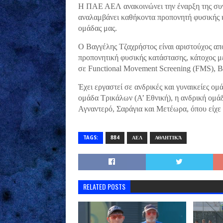
Η ΠΑΕ ΑΕΛ ανακοινώνει την έναρξη της συν
αναλαμβάνει καθήκοντα προπονητή φυσικής 
ομάδας μας.
Ο Βαγγέλης Τζαχρήστος είναι αριστούχος α
προπονητική φυσικής κατάστασης, κάτοχος μ
σε Functional Movement Screening (FMS), Β
Έχει εργαστεί σε ανδρικές και γυναικείες ομ
ομάδα Τρικάλων (Α’ Εθνική), η ανδρική ομάδ
Αγναντερό, Σαράγια και Μετέωρα, όπου είχε 
TAGS:
884
ΑΕΛ
ΑΘΛΗΤΙΚΆ
RELATED POSTS