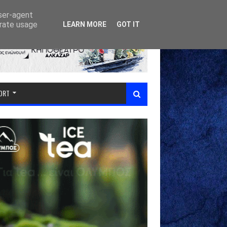
user-agent
erate usage
LEARN MORE
GOT IT
PORT