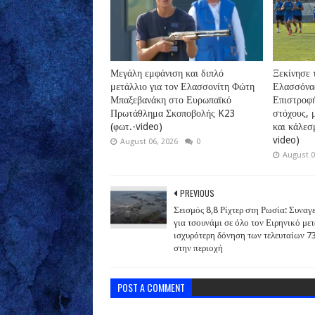
Μεγάλη εμφάνιση και διπλό
Ξεκίνησε 
μετάλλιο για τον Ελασσονίτη Φώτη
Ελασσόνας
Μπαξεβανάκη στο Ευρωπαϊκό
Επιστροφή
Πρωτάθλημα Σκοποβολής K23
στόχους, 
(φωτ.-video)
και κάλεσ
video)
August 06, 2026
0
August 0
PREVIOUS
Σεισμός 8,8 Ρίχτερ στη Ρωσία: Συναγ
για τσουνάμι σε όλο τον Ειρηνικό μετ
ισχυρότερη δόνηση των τελευταίων 7
στην περιοχή
POST A COMMENT