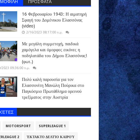
ΗΜΟΦΙΛΗ
ΠΡΟΣΦΑΤΑ
16 Φεβρουαρίου 1943: Η αιματηρή
Σφαγή του Δομένικου Ελασσόνας
(video)
2/16/2023 08:17:00 π.μ.
Με μεγάλη συμμετοχή, παιδικά
χαμόγελα και όμορφες εικόνες η
ποδηλατάδα του Δήμου Ελασσόνας!
(φωτ.)
/2023 09:36:00 π.μ.
Πολύ καλή παρουσία για τον
Ελασσονίτη Μανώλη Πούρικα στο
Παγκόσμιο Πρωτάθλημα ορεινού
τρεξίματος στην Αυστρία
ΙΚΈΤΕΣ
MOTORSPORT
SUPERLEAGUE 1
ERLEAGUE 2
ΈΚΤΑΚΤΟ ΔΕΛΤΊΟ ΚΑΙΡΟΎ