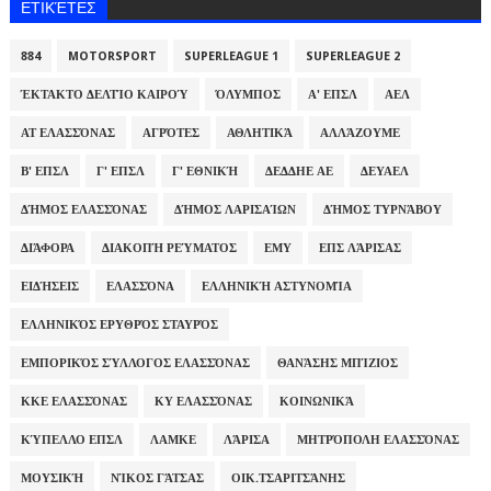
ΕΤΙΚΈΤΕΣ
884
MOTORSPORT
SUPERLEAGUE 1
SUPERLEAGUE 2
ΈΚΤΑΚΤΟ ΔΕΛΤΊΟ ΚΑΙΡΟΎ
ΌΛΥΜΠΟΣ
Α' ΕΠΣΛ
ΑΕΛ
ΑΤ ΕΛΑΣΣΌΝΑΣ
ΑΓΡΌΤΕΣ
ΑΘΛΗΤΙΚΆ
ΑΛΛΆΖΟΥΜΕ
Β' ΕΠΣΛ
Γ' ΕΠΣΛ
Γ' ΕΘΝΙΚΉ
ΔΕΔΔΗΕ ΑΕ
ΔΕΥΑΕΛ
ΔΉΜΟΣ ΕΛΑΣΣΌΝΑΣ
ΔΉΜΟΣ ΛΑΡΙΣΑΊΩΝ
ΔΉΜΟΣ ΤΥΡΝΆΒΟΥ
ΔΙΆΦΟΡΑ
ΔΙΑΚΟΠΉ ΡΕΎΜΑΤΟΣ
ΕΜΥ
ΕΠΣ ΛΆΡΙΣΑΣ
ΕΙΔΉΣΕΙΣ
ΕΛΑΣΣΌΝΑ
ΕΛΛΗΝΙΚΉ ΑΣΤΥΝΟΜΊΑ
ΕΛΛΗΝΙΚΌΣ ΕΡΥΘΡΌΣ ΣΤΑΥΡΌΣ
ΕΜΠΟΡΙΚΌΣ ΣΎΛΛΟΓΟΣ ΕΛΑΣΣΌΝΑΣ
ΘΑΝΆΣΗΣ ΜΠΊΖΙΟΣ
ΚΚΕ ΕΛΑΣΣΌΝΑΣ
ΚΥ ΕΛΑΣΣΌΝΑΣ
ΚΟΙΝΩΝΙΚΆ
ΚΎΠΕΛΛΟ ΕΠΣΛ
ΛΑΜΚΕ
ΛΆΡΙΣΑ
ΜΗΤΡΌΠΟΛΗ ΕΛΑΣΣΌΝΑΣ
ΜΟΥΣΙΚΉ
ΝΊΚΟΣ ΓΆΤΣΑΣ
ΟΙΚ.ΤΣΑΡΙΤΣΆΝΗΣ