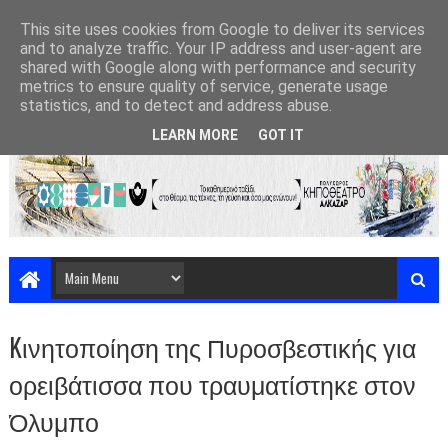
This site uses cookies from Google to deliver its services
and to analyze traffic. Your IP address and user-agent are
shared with Google along with performance and security
metrics to ensure quality of service, generate usage
statistics, and to detect and address abuse.
LEARN MORE
GOT IT
Kινητοποίηση της Πυροσβεστικής για
ορειβάτισσα που τραυματίστηκε στον
Όλυμπο