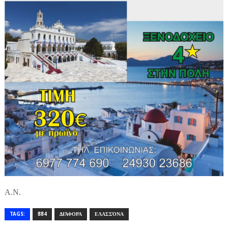
A.N.
TAGS:
884
ΔΙΆΦΟΡΑ
ΕΛΑΣΣΌΝΑ