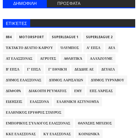
ΔΗΜΟΦΙΛΗ
ΠΡΟΣΦΑΤΑ
ΕΤΙΚΈΤΕΣ
884
MOTORSPORT
SUPERLEAGUE 1
SUPERLEAGUE 2
ΈΚΤΑΚΤΟ ΔΕΛΤΊΟ ΚΑΙΡΟΎ
ΌΛΥΜΠΟΣ
Α' ΕΠΣΛ
ΑΕΛ
ΑΤ ΕΛΑΣΣΌΝΑΣ
ΑΓΡΌΤΕΣ
ΑΘΛΗΤΙΚΆ
ΑΛΛΆΖΟΥΜΕ
Β' ΕΠΣΛ
Γ' ΕΠΣΛ
Γ' ΕΘΝΙΚΉ
ΔΕΔΔΗΕ ΑΕ
ΔΕΥΑΕΛ
ΔΉΜΟΣ ΕΛΑΣΣΌΝΑΣ
ΔΉΜΟΣ ΛΑΡΙΣΑΊΩΝ
ΔΉΜΟΣ ΤΥΡΝΆΒΟΥ
ΔΙΆΦΟΡΑ
ΔΙΑΚΟΠΉ ΡΕΎΜΑΤΟΣ
ΕΜΥ
ΕΠΣ ΛΆΡΙΣΑΣ
ΕΙΔΉΣΕΙΣ
ΕΛΑΣΣΌΝΑ
ΕΛΛΗΝΙΚΉ ΑΣΤΥΝΟΜΊΑ
ΕΛΛΗΝΙΚΌΣ ΕΡΥΘΡΌΣ ΣΤΑΥΡΌΣ
ΕΜΠΟΡΙΚΌΣ ΣΎΛΛΟΓΟΣ ΕΛΑΣΣΌΝΑΣ
ΘΑΝΆΣΗΣ ΜΠΊΖΙΟΣ
ΚΚΕ ΕΛΑΣΣΌΝΑΣ
ΚΥ ΕΛΑΣΣΌΝΑΣ
ΚΟΙΝΩΝΙΚΆ