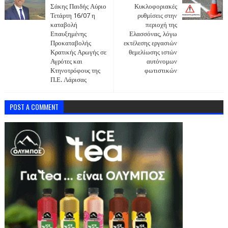
Σάκης Παιδής Αύριο
Κυκλοφοριακές
Τετάρτη 16/07 η
ρυθμίσεις στην
καταβολή
περιοχή της
Επαυξημένης
Ελασσόνας, λόγω
Προκαταβολής
εκτέλεσης εργασιών
Κρατικής Αρωγής σε
θεμελίωσης ιστών
Αγρότες και
αυτόνομων
Κτηνοτρόφους της
φωτιστικών
Π.Ε. Λάρισας
POST A COMMENT