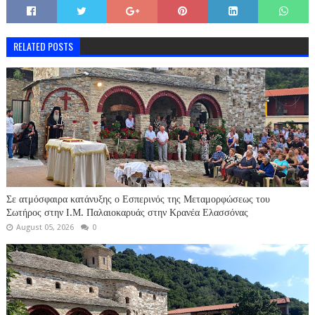
RELATED POSTS
Σε ατμόσφαιρα κατάνυξης ο Εσπερινός της Μεταμορφώσεως του
Σωτήρος στην Ι.Μ. Παλαιοκαρυάς στην Κρανέα Ελασσόνας
August 05, 2026
0