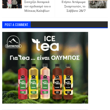
Συνεχίζει δυναμικά
Ετήσιο Αντάμωμα
τον σχεδιασμό του ο
Σκαμνιωτών, το
Μύτικας Καλυβίων
Σάββατο 26/7
POST A COMMENT