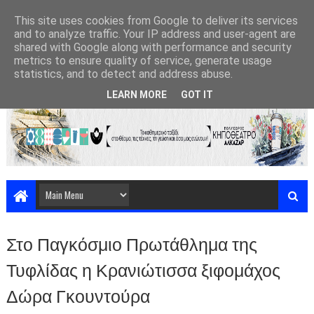
This site uses cookies from Google to deliver its services
and to analyze traffic. Your IP address and user-agent are
shared with Google along with performance and security
metrics to ensure quality of service, generate usage
statistics, and to detect and address abuse.
LEARN MORE
GOT IT
Στο Παγκόσμιο Πρωτάθλημα της
Τυφλίδας η Κρανιώτισσα ξιφομάχος
Δώρα Γκουντούρα