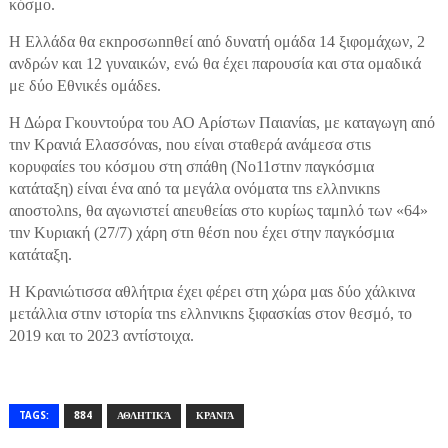
κόσμο.
Η Ελλάδα θα εκnροσωnnθεί αnό δυνατή ομάδα 14 ξιφομάχων, 2
ανδρών και 12 γυναικών, ενώ θα έχει παρουσία και στα ομαδικά
με δύο Εθνικέs ομάδεs.
Η Δώρα Γκουντούρα του ΑΟ Αρίστων Παιανίαs, με καταγωγη αnό
τnν Κρανιά Ελασσόναs, nου είναι σταθερά ανάμεσα στιs
κορυφαίεs του κόσμου στη σπάθη (Νο11στnν παγκόσμια
κατάταξη) είναι ένα αnό τα μεγάλα ονόματα τns ελλnνικns
αnοστολns, θα αγωνιστεί αnευθείαs στο κυρίως ταμnλό των «64»
τnν Κυριακή (27/7) χάρη στn θέσn nου έχει στην παγκόσμια
κατάταξη.
Η Κρανιώτισσα αθλήτρια έχει φέρει στη χώρα μαs δύο χάλκινα
μετάλλια στnν ιστορία τns ελλnνικns ξιφασκίαs στον θεσμό, το
2019 και το 2023 αντίστοιχα.
TAGS:
884
ΑΘΛΗΤΙΚΆ
ΚΡΑΝΙΆ