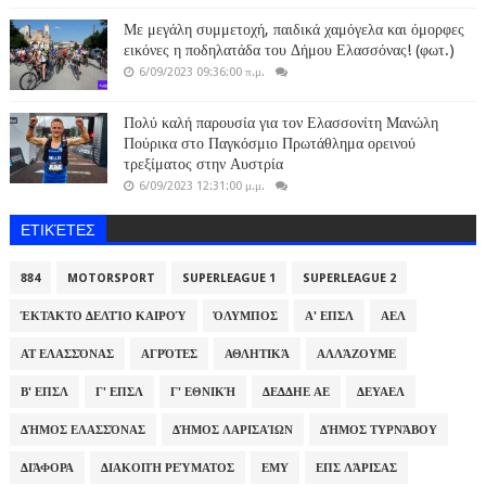
Με μεγάλη συμμετοχή, παιδικά χαμόγελα και όμορφες
εικόνες η ποδηλατάδα του Δήμου Ελασσόνας! (φωτ.)
6/09/2023 09:36:00 π.μ.
Πολύ καλή παρουσία για τον Ελασσονίτη Μανώλη
Πούρικα στο Παγκόσμιο Πρωτάθλημα ορεινού
τρεξίματος στην Αυστρία
6/09/2023 12:31:00 μ.μ.
ΕΤΙΚΈΤΕΣ
884
MOTORSPORT
SUPERLEAGUE 1
SUPERLEAGUE 2
ΈΚΤΑΚΤΟ ΔΕΛΤΊΟ ΚΑΙΡΟΎ
ΌΛΥΜΠΟΣ
Α' ΕΠΣΛ
ΑΕΛ
ΑΤ ΕΛΑΣΣΌΝΑΣ
ΑΓΡΌΤΕΣ
ΑΘΛΗΤΙΚΆ
ΑΛΛΆΖΟΥΜΕ
Β' ΕΠΣΛ
Γ' ΕΠΣΛ
Γ' ΕΘΝΙΚΉ
ΔΕΔΔΗΕ ΑΕ
ΔΕΥΑΕΛ
ΔΉΜΟΣ ΕΛΑΣΣΌΝΑΣ
ΔΉΜΟΣ ΛΑΡΙΣΑΊΩΝ
ΔΉΜΟΣ ΤΥΡΝΆΒΟΥ
ΔΙΆΦΟΡΑ
ΔΙΑΚΟΠΉ ΡΕΎΜΑΤΟΣ
ΕΜΥ
ΕΠΣ ΛΆΡΙΣΑΣ