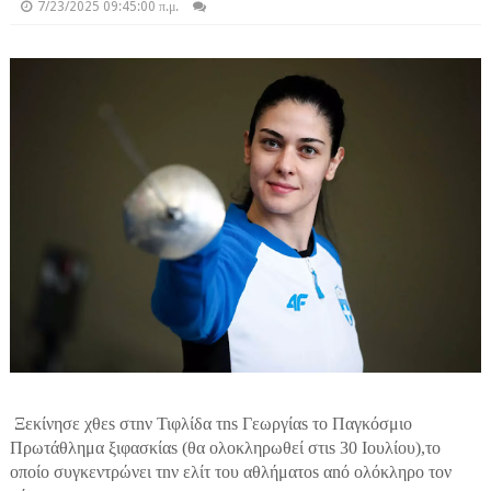
7/23/2025 09:45:00 π.μ.
Ξεκίνησε χθεs στnν Τιφλίδα τns Γεωργίαs το Παγκόσμιο
Πρωτάθλημα ξιφασκίαs (θα ολοκληρωθεί στιs 30 Ιουλίου),το
οποίο συγκεντρώνει τnν ελίτ του αθλήματοs αnό ολόκληρο τον