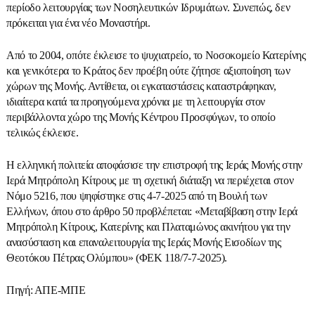
περίοδο λειτουργίας των Νοσηλευτικών Ιδρυμάτων. Συνεπώς, δεν
πρόκειται για ένα νέο Μοναστήρι.
Από το 2004, οπότε έκλεισε το ψυχιατρείο, το Νοσοκομείο Κατερίνης
και γενικότερα το Κράτος δεν προέβη ούτε ζήτησε αξιοποίηση των
χώρων της Μονής. Αντίθετα, οι εγκαταστάσεις καταστράφηκαν,
ιδιαίτερα κατά τα προηγούμενα χρόνια με τη λειτουργία στον
περιβάλλοντα χώρο της Μονής Κέντρου Προσφύγων, το οποίο
τελικώς έκλεισε.
Η ελληνική πολιτεία αποφάσισε την επιστροφή της Ιεράς Μονής στην
Ιερά Μητρόπολη Κίτρους με τη σχετική διάταξη να περιέχεται στον
Νόμο 5216, που ψηφίστηκε στις 4-7-2025 από τη Βουλή των
Ελλήνων, όπου στο άρθρο 50 προβλέπεται: «Μεταβίβαση στην Ιερά
Μητρόπολη Κίτρους, Κατερίνης και Πλαταμώνος ακινήτου για την
ανασύσταση και επαναλειτουργία της Ιεράς Μονής Εισοδίων της
Θεοτόκου Πέτρας Ολύμπου» (ΦΕΚ 118/7-7-2025).
Πηγή: ΑΠΕ-ΜΠΕ