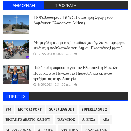
ΔΗΜΟΦΙΛΗ
ΠΡΟΣΦΑΤΑ
16 Φεβρουαρίου 1943: Η αιματηρή Σφαγή του
Δομένικου Ελασσόνας (video)
Με μεγάλη συμμετοχή, παιδικά χαμόγελα και όμορφες
εικόνες η ποδηλατάδα του Δήμου Ελασσόνας! (φωτ.)
6/09/2023 09:36:00 π.μ.
Πολύ καλή παρουσία για τον Ελασσονίτη Μανώλη
Πούρικα στο Παγκόσμιο Πρωτάθλημα ορεινού
τρεξίματος στην Αυστρία
6/09/2023 12:31:00 μ.μ.
ΕΤΙΚΈΤΕΣ
884
MOTORSPORT
SUPERLEAGUE 1
SUPERLEAGUE 2
ΈΚΤΑΚΤΟ ΔΕΛΤΊΟ ΚΑΙΡΟΎ
ΌΛΥΜΠΟΣ
Α' ΕΠΣΛ
ΑΕΛ
ΑΤ ΕΛΑΣΣΌΝΑΣ
ΑΓΡΌΤΕΣ
ΑΘΛΗΤΙΚΆ
ΑΛΛΆΖΟΥΜΕ