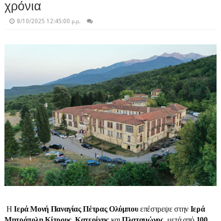
χρόνια
8/10/2025 12:45:00 μ.μ.
Η
Ιερά Μονή Παναγίας Πέτρας Ολύμπου
επέστρεψε στην
Ιερά
Μητρόπολη Κίτρους, Κατερίνης
και
Πλαταμώνος
, μετά από
100