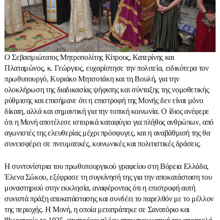
Ο Σεβασμιώτατος Μητροπολίτης Κίτρους, Κατερίνης και
Πλαταμώνος, κ. Γεώργιος, ευχαρίστησε την πολιτεία, ειδικότερα τον
πρωθυπουργό, Κυριάκο Μητσοτάκη και τη Βουλή, για την
ολοκλήρωση της διαδικασίας ψήφισης και σύνταξης της νομοθετικής
ρύθμισης και επισήμανε ότι η επιστροφή της Μονής δεν είναι μόνο
δίκαιη, αλλά και σημαντική για την τοπική κοινωνία. Ο ίδιος ανέφερε
ότι η Μονή αποτέλεσε ιστορικά καταφύγιο για πλήθος ανθρώπων, από
αγωνιστές της ελευθερίας μέχρι πρόσφυγες, και η αναβάθμισή της θα
συνεισφέρει σε πνευματικές, κοινωνικές και πολιτιστικές δράσεις.
Η συντονίστρια του πρωθυπουργικού γραφείου στη Βόρεια Ελλάδα,
Έλενα Σώκου, εξέφρασε τη συγκίνησή της για την αποκατάσταση του
μοναστηριού στην εκκλησία, αναφέροντας ότι η επιστροφή αυτή
συνιστά πράξη αποκατάστασης και συνδέει το παρελθόν με το μέλλον
της περιοχής. Η Μονή, η οποία μετατράπηκε σε Σανατόριο και