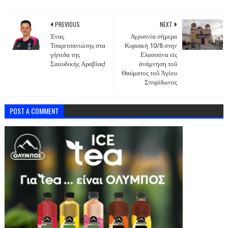
PREVIOUS
NEXT
Ένας
Αγρυπνία σήμερα
Τσαριτσανιώτης στα
Κυριακή 10/8 στην
γήπεδα της
Ελασσόνα εἰς
Σαουδικής Αραβίας!
ἀνάμνηση τοῦ
Θαύματος τοῦ Ἁγίου
Σπυρίδωνος
POST A COMMENT