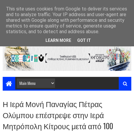
This site uses cookies from Google to deliver its services
and to analyze traffic. Your IP address and user-agent are
shared with Google along with performance and security
metrics to ensure quality of service, generate usage
statistics, and to detect and address abuse.
LEARN MORE
GOT IT
Η Ιερά Μονή Παναγίας Πέτρας
Ολύμπου επέστρεψε στην Ιερά
Μητρόπολη Κίτρους μετά από 100