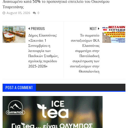
Ανανεωμένο κατά 50% το προπονητικό επιτελείο του Οικονόμου
Τσαριτσάνης
August 05, 2026
0
PREVIOUS
NEXT
Δήμος Ελασσόνας:
Το σωματείο
«Ξεκινάει 1
συνταξιούχων ΙΚΑ
Σεπτεμβρίου η
Ελασσόνας
λειτουργία των
συμμετέχει στην
Παιδικών Σταθμών,
Πανελλαδική
σχολικής περιόδου
συγκέντρωση των
2025-2026»
συνταξιούχων στην
Θεσσαλονίκη
POST A COMMENT