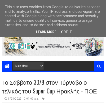
This site uses cookies from Google to deliver its services
and to analyze traffic. Your IP address and user-agent are
shared with Google along with performance and security
metrics to ensure quality of service, generate usage
statistics, and to detect and address abuse.
LEARN MORE
GOT IT
Το Σάββατο 30/8 στον Τύρναβο ο
τελικός του Super Cup Ηρακλής - ΠΟΕ
8/28/2025 10:01:00 π.μ.