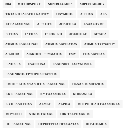
884
MOTORSPORT
SUPERLEAGUE 1
SUPERLEAGUE 2
ΈΚΤΑΚΤΟ ΔΕΛΤΊΟ ΚΑΙΡΟΎ
ΌΛΥΜΠΟΣ
Α' ΕΠΣΛ
ΑΕΛ
ΑΤ ΕΛΑΣΣΌΝΑΣ
ΑΓΡΌΤΕΣ
ΑΘΛΗΤΙΚΆ
ΑΛΛΆΖΟΥΜΕ
Β' ΕΠΣΛ
Γ' ΕΠΣΛ
Γ' ΕΘΝΙΚΉ
ΔΕΔΔΗΕ ΑΕ
ΔΕΥΑΕΛ
ΔΉΜΟΣ ΕΛΑΣΣΌΝΑΣ
ΔΉΜΟΣ ΛΑΡΙΣΑΊΩΝ
ΔΉΜΟΣ ΤΥΡΝΆΒΟΥ
ΔΙΆΦΟΡΑ
ΔΙΑΚΟΠΉ ΡΕΎΜΑΤΟΣ
ΕΜΥ
ΕΠΣ ΛΆΡΙΣΑΣ
ΕΙΔΉΣΕΙΣ
ΕΛΑΣΣΌΝΑ
ΕΛΛΗΝΙΚΉ ΑΣΤΥΝΟΜΊΑ
ΕΛΛΗΝΙΚΌΣ ΕΡΥΘΡΌΣ ΣΤΑΥΡΌΣ
ΕΜΠΟΡΙΚΌΣ ΣΎΛΛΟΓΟΣ ΕΛΑΣΣΌΝΑΣ
ΘΑΝΆΣΗΣ ΜΠΊΖΙΟΣ
ΚΚΕ ΕΛΑΣΣΌΝΑΣ
ΚΥ ΕΛΑΣΣΌΝΑΣ
ΚΟΙΝΩΝΙΚΆ
ΚΎΠΕΛΛΟ ΕΠΣΛ
ΛΑΜΚΕ
ΛΆΡΙΣΑ
ΜΗΤΡΌΠΟΛΗ ΕΛΑΣΣΌΝΑΣ
ΜΟΥΣΙΚΉ
ΝΊΚΟΣ ΓΆΤΣΑΣ
ΟΙΚ.ΤΣΑΡΙΤΣΆΝΗΣ
ΠΟ ΕΛΑΣΣΌΝΑΣ
ΠΕΡΙΦΈΡΕΙΑ ΘΕΣΣΑΛΊΑΣ
ΠΟΛΙΤΙΣΜΌΣ