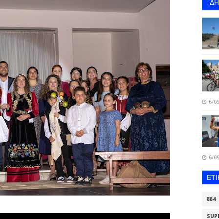
Δ
6/09
6/09
ΕΤ
884
SUP