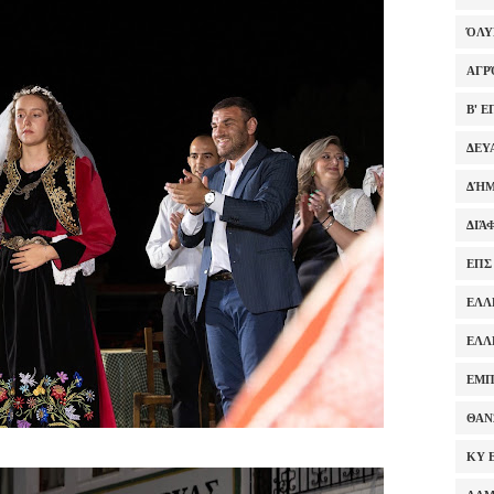
ΌΛ
ΑΓΡ
Β' 
ΔΕΥ
ΔΉΜ
ΔΙΆ
ΕΠΣ
ΕΛΛ
ΕΛΛ
ΕΜΠ
ΘΑΝ
ΚΥ 