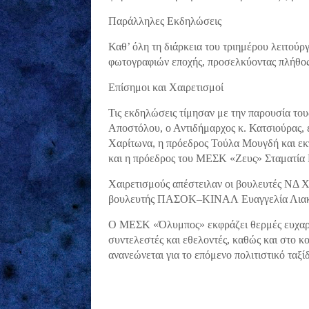
Παράλληλες Εκδηλώσεις
Καθ’ όλη τη διάρκεια του τριημέρου λειτού
φωτογραφιών εποχής, προσελκύοντας πλήθος
Επίσημοι και Χαιρετισμοί
Τις εκδηλώσεις τίμησαν με την παρουσία τους
Αποστόλου, ο Αντιδήμαρχος κ. Κατσιούρας
Χαρίτωνα, η πρόεδρος Τούλα Μουγδή και ε
και η πρόεδρος του ΜΕΣΚ «Ζευς» Σταματία
Χαιρετισμούς απέστειλαν οι βουλευτές ΝΔ 
βουλευτής ΠΑΣΟΚ–ΚΙΝΑΛ Ευαγγελία Λιακ
Ο ΜΕΣΚ «Όλυμπος» εκφράζει θερμές ευχαρισ
συντελεστές και εθελοντές, καθώς και στο κ
ανανεώνεται για το επόμενο πολιτιστικό ταξίδ