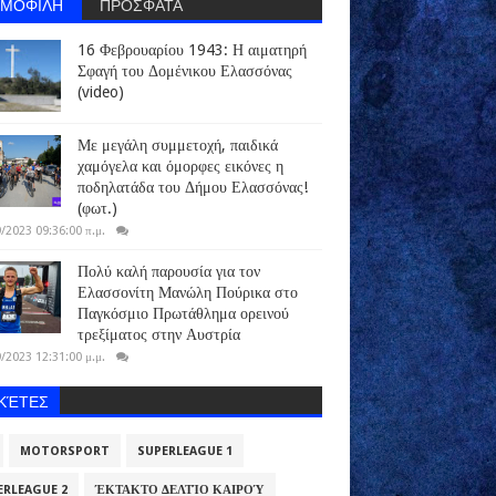
ΗΜΟΦΙΛΗ
ΠΡΟΣΦΑΤΑ
16 Φεβρουαρίου 1943: Η αιματηρή
Σφαγή του Δομένικου Ελασσόνας
(video)
Με μεγάλη συμμετοχή, παιδικά
χαμόγελα και όμορφες εικόνες η
ποδηλατάδα του Δήμου Ελασσόνας!
(φωτ.)
/2023 09:36:00 π.μ.
Πολύ καλή παρουσία για τον
Ελασσονίτη Μανώλη Πούρικα στο
Παγκόσμιο Πρωτάθλημα ορεινού
τρεξίματος στην Αυστρία
/2023 12:31:00 μ.μ.
ΙΚΈΤΕΣ
MOTORSPORT
SUPERLEAGUE 1
ERLEAGUE 2
ΈΚΤΑΚΤΟ ΔΕΛΤΊΟ ΚΑΙΡΟΎ