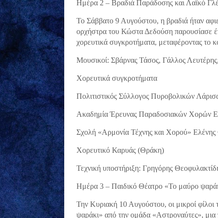
Ημέρα 2 – Βραδιά Παράδοσης και Λαϊκό Γλέ
Το Σάββατο 9 Αυγούστου, η βραδιά ήταν αφι
ορχήστρα του Κώστα Δεδούση παρουσίασε έ
χορευτικά συγκροτήματα, μεταφέροντας το κο
Μουσικοί: Σβάρνας Τάσος, Γάλλος Λευτέρης
Χορευτικά συγκροτήματα
Πολιτιστικός Σύλλογος Πυροβολικών Λάρισα
Ακαδημία Έρευνας Παραδοσιακών Χορών Ε
Σχολή «Αρμονία Τέχνης και Χορού» Ελένης 
Χορευτικό Καρυάς (Θράκη)
Τεχνική υποστήριξη: Γρηγόρης Θεοφυλακτίδη
Ημέρα 3 – Παιδικό Θέατρο «Το μαύρο ψαρά
Την Κυριακή 10 Αυγούστου, οι μικροί φίλοι
ψαράκι» από την ομάδα «Αστροναύτες», μια 