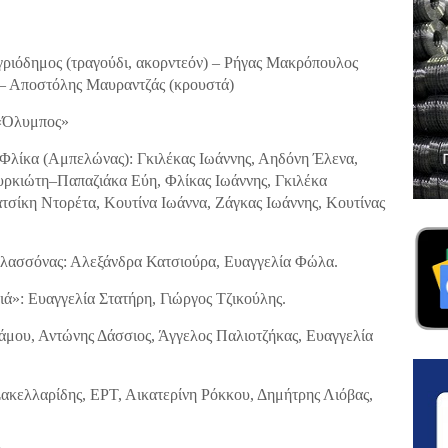
γριόδημος (τραγούδι, ακορντεόν) – Ρήγας Μακρόπουλος
) – Αποστόλης Μαυραντζάς (κρουστά)
 «Όλυμπος»
Φλίκα (Αμπελώνας): Γκιλέκας Ιωάννης, Αηδόνη Έλενα,
ρκιώτη–Παπαζιάκα Εύη, Φλίκας Ιωάννης, Γκιλέκα
τσίκη Ντορέτα, Κουτίνα Ιωάννα, Ζάγκας Ιωάννης, Κουτίνας
ασσόνας: Αλεξάνδρα Κατσιούρα, Ευαγγελία Φώλα.
»: Ευαγγελία Στατήρη, Γιώργος Τζικούλης.
μου, Αντώνης Δάσσιος, Άγγελος Παλιοτζήκας, Ευαγγελία
Σακελλαρίδης, ΕΡΤ, Αικατερίνη Ρόκκου, Δημήτρης Λιόβας,