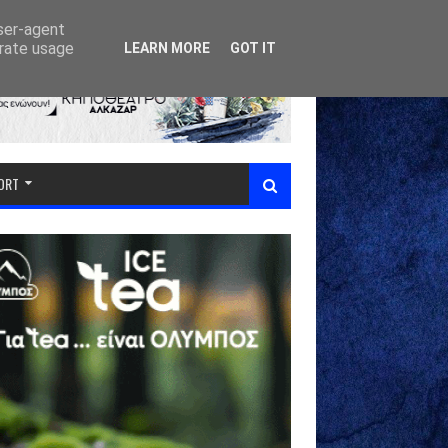
user-agent
erate usage
LEARN MORE
GOT IT
PORT