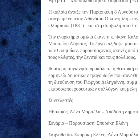
Ημέρα 1 – Μουσικοθεατρική Παράσταση «Όπ
Η αυλαία άνοιξε την Παρασκευή 8 Αυγούστου
αφιερωμένη στον Αθανάσιο Οικονομίδη –τον
Ολύμπου» (1881)– και στη συμβολή του στη 
Την εναρκτήρια ομιλία έκανε η κ. Φανή Καλ
Μουσείου Λάρισας. Το έργο ταξίδεψε μουσικ
των Ολυμπίων, παρουσιάζοντας σκηνές από τη 
τους κλέφτες, την ξενιτιά και τους πολέμους.
Ιδιαίτερη συγκίνηση προκάλεσε η θεατρική
ερμηνεία δημοτικών τραγουδιών που συνδέθ
τη διεύθυνση του Γιώργου Δεληγιάννη, συμμ
εκπρόσωποι χορευτικών συλλόγων και μέλη 
Συντελεστές
Ηθοποιός: Λένα Μαρσέλα – Απόδοση δημοτ
Σενάριο – Παρουσίαση: Σπυράκη Ελένη
Σκηνοθεσία: Σπυράκη Ελένη, Λένα Μαρσέλ