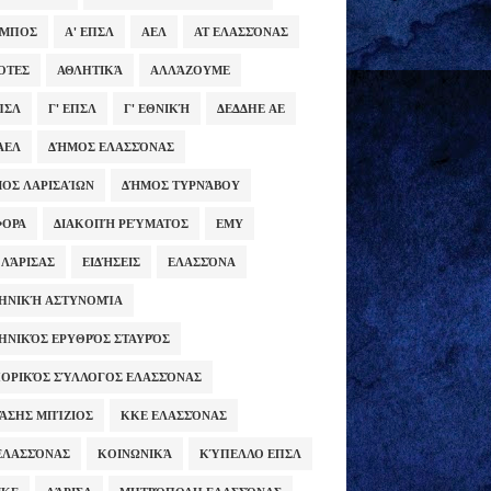
ΥΜΠΟΣ
Α' ΕΠΣΛ
ΑΕΛ
ΑΤ ΕΛΑΣΣΌΝΑΣ
ΌΤΕΣ
ΑΘΛΗΤΙΚΆ
ΑΛΛΆΖΟΥΜΕ
ΕΠΣΛ
Γ' ΕΠΣΛ
Γ' ΕΘΝΙΚΉ
ΔΕΔΔΗΕ ΑΕ
ΑΕΛ
ΔΉΜΟΣ ΕΛΑΣΣΌΝΑΣ
ΟΣ ΛΑΡΙΣΑΊΩΝ
ΔΉΜΟΣ ΤΥΡΝΆΒΟΥ
ΦΟΡΑ
ΔΙΑΚΟΠΉ ΡΕΎΜΑΤΟΣ
ΕΜΥ
 ΛΆΡΙΣΑΣ
ΕΙΔΉΣΕΙΣ
ΕΛΑΣΣΌΝΑ
ΗΝΙΚΉ ΑΣΤΥΝΟΜΊΑ
ΗΝΙΚΌΣ ΕΡΥΘΡΌΣ ΣΤΑΥΡΌΣ
ΟΡΙΚΌΣ ΣΎΛΛΟΓΟΣ ΕΛΑΣΣΌΝΑΣ
ΆΣΗΣ ΜΠΊΖΙΟΣ
ΚΚΕ ΕΛΑΣΣΌΝΑΣ
ΕΛΑΣΣΌΝΑΣ
ΚΟΙΝΩΝΙΚΆ
ΚΎΠΕΛΛΟ ΕΠΣΛ