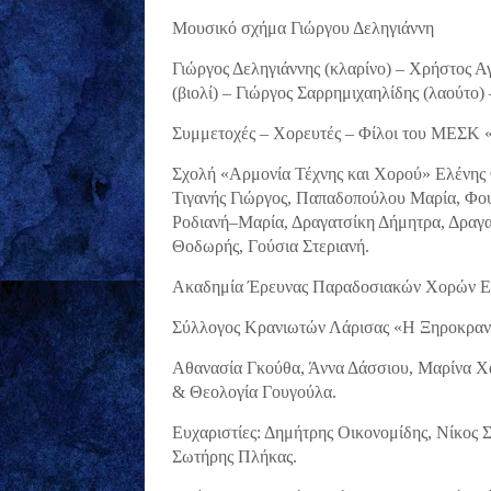
Μουσικό σχήμα Γιώργου Δεληγιάννη
Γιώργος Δεληγιάννης (κλαρίνο) – Χρήστος Α
(βιολί) – Γιώργος Σαρρημιχαηλίδης (λαούτο
Συμμετοχές – Χορευτές – Φίλοι του ΜΕΣΚ
Σχολή «Αρμονία Τέχνης και Χορού» Ελένης 
Τιγανής Γιώργος, Παπαδοπούλου Μαρία, Φου
Ροδιανή–Μαρία, Δραγατσίκη Δήμητρα, Δραγα
Θοδωρής, Γούσια Στεριανή.
Ακαδημία Έρευνας Παραδοσιακών Χορών Ελ
Σύλλογος Κρανιωτών Λάρισας «Η Ξηροκρανιά
Αθανασία Γκούθα, Άννα Δάσσιου, Μαρίνα Χά
& Θεολογία Γουγούλα.
Ευχαριστίες: Δημήτρης Οικονομίδης, Νίκος 
Σωτήρης Πλήκας.