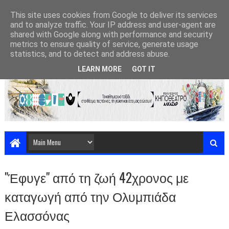
This site uses cookies from Google to deliver its services
and to analyze traffic. Your IP address and user-agent are
shared with Google along with performance and security
metrics to ensure quality of service, generate usage
statistics, and to detect and address abuse.
LEARN MORE
GOT IT
"Έφυγε" από τη ζωή 42χρονος με
καταγωγή από την Ολυμπιάδα
Ελασσόνας