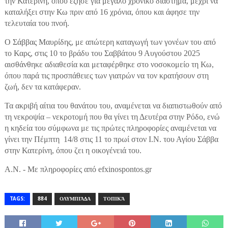
την Κατερίνη, όπου έζησε για μεγάλο χρονικό διάστημα, μέχρι να
καταλήξει στην Κω πριν από 16 χρόνια, όπου και άφησε την
τελευταία του πνοή.
Ο Σάββας Μαυρίδης, με απώτερη καταγωγή των γονέων του από
το Καρς, στις 10 το βράδυ του Σαββάτου 9 Αυγούστου 2025
αισθάνθηκε αδιαθεσία και μεταφέρθηκε στο νοσοκομείο τη Κω,
όπου παρά τις προσπάθειες των γιατρών να τον κρατήσουν στη
ζωή, δεν τα κατάφεραν.
Τα ακριβή αίτια του θανάτου του, αναμένεται να διαπιστωθούν από
τη νεκροψία – νεκροτομή που θα γίνει τη Δευτέρα στην Ρόδο, ενώ
η κηδεία του σύμφωνα με τις πρώτες πληροφορίες αναμένεται να
γίνει την Πέμπτη 14/8 στις 11 το πρωί στον Ι.Ν. του Αγίου Σάββα
στην Κατερίνη, όπου ζει η οικογένειά του.
Α.Ν. - Με πληροφορίες από
efxinospontos.gr
TAGS:
884
ΟΛΥΜΠΙΆΔΑ
ΤΟΠΙΚΆ