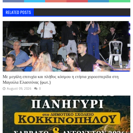
RELATED POSTS
Με μεγάλη επιτυχία και πλήθος κόσμου η ετήσια χοροεσπερίδα στη
Μαγούλα Ελασσόνας (φωτ.)
August 09, 2026
0