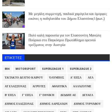
Με μεγάλη συμμετοχή, παιδικά χαμόγελα και όμορφες
εικόνες η ποδηλατάδα του Δήμου Ελασσόνας! (φωτ.)
Πολύ καλή παρουσία για τον Ελασσονίτη Μανώλη
Πούρικα στο Παγκόσμιο Πρωτάθλημα ορεινού
τρεξίματος στην Αυστρία
ΕΤΙΚΈΤΕΣ
884
MOTORSPORT
SUPERLEAGUE 1
SUPERLEAGUE 2
ΈΚΤΑΚΤΟ ΔΕΛΤΊΟ ΚΑΙΡΟΎ
ΌΛΥΜΠΟΣ
Α' ΕΠΣΛ
ΑΕΛ
ΑΤ ΕΛΑΣΣΌΝΑΣ
ΑΓΡΌΤΕΣ
ΑΘΛΗΤΙΚΆ
ΑΛΛΆΖΟΥΜΕ
Β' ΕΠΣΛ
Γ' ΕΠΣΛ
Γ' ΕΘΝΙΚΉ
ΔΕΔΔΗΕ ΑΕ
ΔΕΥΑΕΛ
ΔΉΜΟΣ ΕΛΑΣΣΌΝΑΣ
ΔΉΜΟΣ ΛΑΡΙΣΑΊΩΝ
ΔΉΜΟΣ ΤΥΡΝΆΒΟΥ