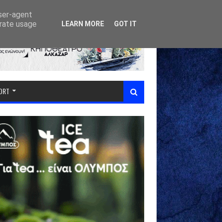
user-agent
erate usage
LEARN MORE
GOT IT
PORT