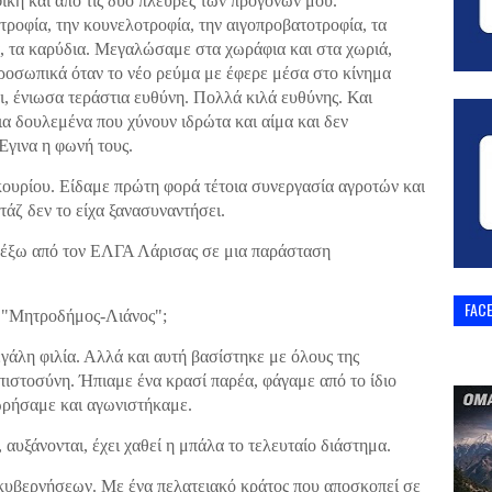
φική και από τις δύο πλευρές των προγόνων μου.
ροφία, την κουνελοτροφία, την αιγοπροβατοτροφία, τα
α, τα καρύδια. Μεγαλώσαμε στα χωράφια και στα χωριά,
προσωπικά όταν το νέο ρεύμα με έφερε μέσα στο κίνημα
, ένιωσα τεράστια ευθύνη. Πολλά κιλά ευθύνης. Και
α δουλεμένα που χύνουν ιδρώτα και αίμα και δεν
 Έγινα η φωνή τους.
κουρίου. Είδαμε πρώτη φορά τέτοια συνεργασία αγροτών και
ζ δεν το είχα ξανασυναντήσει.
ψε έξω από τον ΕΛΓΑ Λάρισας σε μια παράσταση
FAC
 "Μητροδήμος-Λιάνος";
εγάλη φιλία. Αλλά και αυτή βασίστηκε με όλους της
ιστοσύνη. Ήπιαμε ένα κρασί παρέα, φάγαμε από το ίδιο
χωρήσαμε και αγωνιστήκαμε.
 αυξάνονται, έχει χαθεί η μπάλα το τελευταίο διάστημα.
 κυβερνήσεων. Με ένα πελατειακό κράτος που αποσκοπεί σε