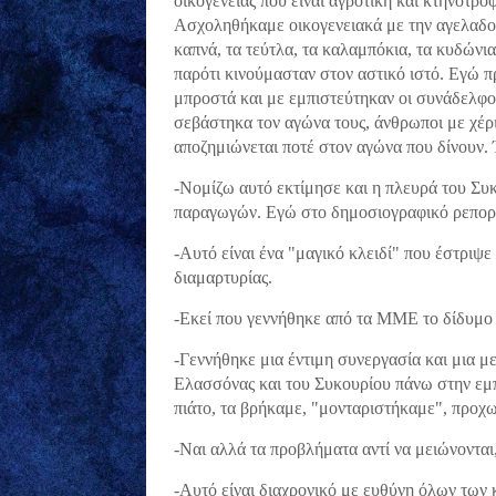
οικογένειας που είναι αγροτική και κτηνοτρο
Ασχοληθήκαμε οικογενειακά με την αγελαδοτ
καπνά, τα τεύτλα, τα καλαμπόκια, τα κυδώνι
παρότι κινούμασταν στον αστικό ιστό. Εγώ 
μπροστά και με εμπιστεύτηκαν οι συνάδελφοι
σεβάστηκα τον αγώνα τους, άνθρωποι με χέρι
αποζημιώνεται ποτέ στον αγώνα που δίνουν.
-Νομίζω αυτό εκτίμησε και η πλευρά του Συ
παραγωγών. Εγώ στο δημοσιογραφικό ρεπορτά
-Αυτό είναι ένα "μαγικό κλειδί" που έστρι
διαμαρτυρίας.
-Εκεί που γεννήθηκε από τα ΜΜΕ το δίδυμο
-Γεννήθηκε μια έντιμη συνεργασία και μια μ
Ελασσόνας και του Συκουρίου πάνω στην εμπ
πιάτο, τα βρήκαμε, "μονταριστήκαμε", προ
-Ναι αλλά τα προβλήματα αντί να μειώνονται,
-Αυτό είναι διαχρονικό με ευθύνη όλων των