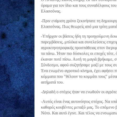
όραμα για τον ίδιο και τους συναδέλφους του
Ελασσόνας.
-Πριν ενάμιση χρόνο ξεκινήσατε τη δημιου
Ελασσόνας. Πως θεωρείς από μια τρίτη ματιά
-Υπήρχαν οι βάσεις ήδη τη προηγούμενη δεκ
παρεμβάσεις, μπλόκα και συνελεύσεις επιχε
αγροκτηνοτροφικής προσπάθειας στον διερυ
τα πάνω. Ήταν πιο δύσκολες οι εποχές τότε,
έκαναν ποτέ πίσω. Αυτή τη μαγιά βρήκαμε,
Σύνδεσμο, αφού συζητήσαμε μαζί με τους συ
Ένα ενωμένο αγροτικό κίνημα, έχει αφήσει π
κόμματα που "θέλουν το κομμάτι τους" μέσα σ
αιτήματά του.
-Δηλαδή ο στόχος ήταν να ενωθούν οι αγρότε
-Αυτός είναι ένας αυτονόητος στόχος. Να υ
καθαρές κουβέντες μεταξύ μας. Το επόμενο 
Νότο. Και αυτό έγινε. Και τέλος να ενσωματ