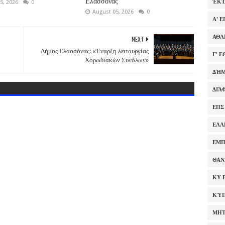
Ελασσόνας
ΈΚΤ
5, 2026
0
August 05, 2026
0
Α' 
ΑΘΛ
NEXT
Δήμος Ελασσόνας: «Έναρξη λειτουργίας
Γ' 
Χορωδιακών Συνόλων»
ΔΉΜ
ΔΙΆ
ΕΠΣ
ΕΛΛ
ΕΜΠ
ΘΑΝ
ΚΥ 
ΚΎΠ
ΜΗΤ