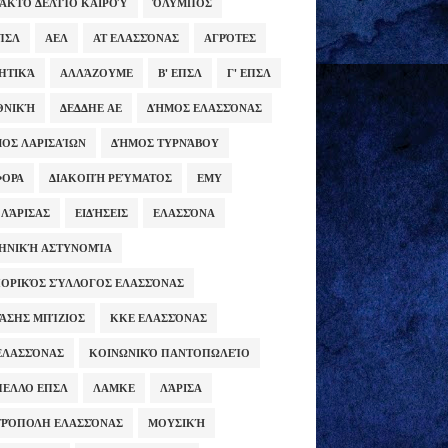
ΑΚΤΟ ΔΕΛΤΊΟ ΚΑΙΡΟΎ
ΌΛΥΜΠΟΣ
ΕΠΣΛ
ΑΕΛ
ΑΤ ΕΛΑΣΣΌΝΑΣ
ΑΓΡΌΤΕΣ
ΗΤΙΚΆ
ΑΛΛΆΖΟΥΜΕ
Β' ΕΠΣΛ
Γ' ΕΠΣΛ
ΕΘΝΙΚΉ
ΔΕΔΔΗΕ ΑΕ
ΔΉΜΟΣ ΕΛΑΣΣΌΝΑΣ
ΟΣ ΛΑΡΙΣΑΊΩΝ
ΔΉΜΟΣ ΤΥΡΝΆΒΟΥ
ΦΟΡΑ
ΔΙΑΚΟΠΉ ΡΕΎΜΑΤΟΣ
ΕΜΥ
 ΛΆΡΙΣΑΣ
ΕΙΔΉΣΕΙΣ
ΕΛΑΣΣΌΝΑ
ΗΝΙΚΉ ΑΣΤΥΝΟΜΊΑ
ΟΡΙΚΌΣ ΣΎΛΛΟΓΟΣ ΕΛΑΣΣΌΝΑΣ
ΆΣΗΣ ΜΠΊΖΙΟΣ
ΚΚΕ ΕΛΑΣΣΌΝΑΣ
ΕΛΑΣΣΌΝΑΣ
ΚΟΙΝΩΝΙΚΌ ΠΑΝΤΟΠΩΛΕΊΟ
ΕΛΛΟ ΕΠΣΛ
ΛΑΜΚΕ
ΛΆΡΙΣΑ
ΡΌΠΟΛΗ ΕΛΑΣΣΌΝΑΣ
ΜΟΥΣΙΚΉ