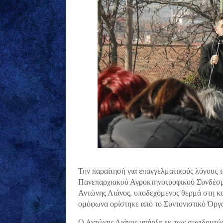
Την παραίτησή για επαγγελματικούς λόγους τ
Πανεπαρχιακού Αγροκτηνοτροφικού Συνδέσ
Αντώνης Λιάνος, υποδεχόμενος θερμά στη κ
ομόφωνα ορίστηκε από το Συντονιστικό Όργ
Ο Αντώνης Λιάνος υπήρξε εκ των συνιδρυτώ