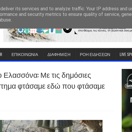
eliver its services and to analyze traffic. Your IP address and 
ormance and security metrics to ensure quality of service, gen
abuse.
IR
ΕΠΙΚΟΙΝΩΝΙΑ
ΔΙΑΦΗΜΙΣΗ
ΡΟΗ ΕΙΔΗΣΕΩΝ
LIVE S
 Ελασσόνα: Με τις δημόσιες
ύστημα φτάσαμε εδώ που φτάσαμε