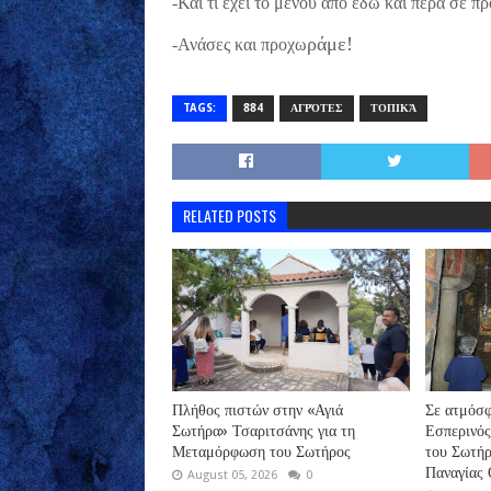
-Και τι έχει το μενού από εδώ και πέρα σε 
ράμε!
-Ανάσες και προχω
TAGS:
884
ΑΓΡΌΤΕΣ
ΤΟΠΙΚΆ
RELATED POSTS
Πλήθος πιστών στην «Αγιά
Σε ατμόσφ
Σωτήρα» Τσαριτσάνης για τη
Εσπερινό
Μεταμόρφωση του Σωτήρος
του Σωτήρ
Παναγίας
August 05, 2026
0