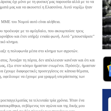
ισας όχι μόνο με τη φυσικη΄μας παρουσία αλλά με το να
ήματά μας και να ακουστεί η Ελασσόνα. Αυτό νομίζω ήταν
α ΜΜΕ του Νομού αυτό είναι αλήθεια.
ου προέκυψε με το αμύγδαλο, που ακουμπούσε τρεις
Τυρνάβου και έτσι υπήρξε ενιαία φωνή. Αυτό "μπουστάρισε"
τικό κίνημα.
λαξε η πολυφωνία μέσα στο κίνημα των αγροτών.
ατος. Άνοιξαν τη πόρτα, δεν απέκλεισαν κανέναν και ότι και
 μας, έξω στον κόσμο ήμασταν ενωμένοι. Πρόσεξε, ήμασταν
να έχουμε διαφορετικές προσεγγίσεις σε κάποια θέματα,
η, οφείλουμε να έχουμε μια γραμμή υπεράσπισης των
εροεπαγγελματίας τα τελευταία τρία χρόνια. Ήταν ένα
αποκρίθηκα, σεβόμενος τον αγώνα και της δικής μου