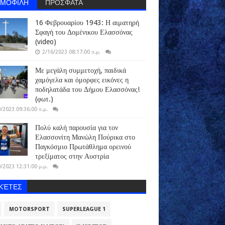
ΗΜΟΦΙΛΗ
ΠΡΟΣΦΑΤΑ
16 Φεβρουαρίου 1943: Η αιματηρή
Σφαγή του Δομένικου Ελασσόνας
(video)
2/16/2023 08:17:00 π.μ.
Με μεγάλη συμμετοχή, παιδικά
χαμόγελα και όμορφες εικόνες η
ποδηλατάδα του Δήμου Ελασσόνας!
(φωτ.)
/2023 09:36:00 π.μ.
Πολύ καλή παρουσία για τον
Ελασσονίτη Μανώλη Πούρικα στο
Παγκόσμιο Πρωτάθλημα ορεινού
τρεξίματος στην Αυστρία
/2023 12:31:00 μ.μ.
ΙΚΈΤΕΣ
MOTORSPORT
SUPERLEAGUE 1