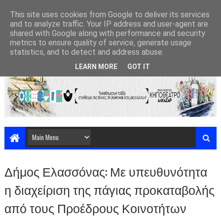
This site uses cookies from Google to deliver its services
and to analyze traffic. Your IP address and user-agent are
shared with Google along with performance and security
metrics to ensure quality of service, generate usage
statistics, and to detect and address abuse.
LEARN MORE
GOT IT
Δήμος Ελασσόνας: Με υπευθυνότητα
η διαχείριση της πάγιας προκαταβολής
από τους Προέδρους Κοινοτήτων