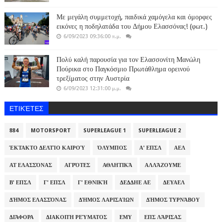
Με μεγάλη συμμετοχή, παιδικά χαμόγελα και όμορφες
εικόνες η ποδηλατάδα του Δήμου Ελασσόνας! (φωτ.)
6/09/2023 09:36:00 π.μ.
Πολύ καλή παρουσία για τον Ελασσονίτη Μανώλη
Πούρικα στο Παγκόσμιο Πρωτάθλημα ορεινού
τρεξίματος στην Αυστρία
6/09/2023 12:31:00 μ.μ.
ΕΤΙΚΈΤΕΣ
884
MOTORSPORT
SUPERLEAGUE 1
SUPERLEAGUE 2
ΈΚΤΑΚΤΟ ΔΕΛΤΊΟ ΚΑΙΡΟΎ
ΌΛΥΜΠΟΣ
Α' ΕΠΣΛ
ΑΕΛ
ΑΤ ΕΛΑΣΣΌΝΑΣ
ΑΓΡΌΤΕΣ
ΑΘΛΗΤΙΚΆ
ΑΛΛΆΖΟΥΜΕ
Β' ΕΠΣΛ
Γ' ΕΠΣΛ
Γ' ΕΘΝΙΚΉ
ΔΕΔΔΗΕ ΑΕ
ΔΕΥΑΕΛ
ΔΉΜΟΣ ΕΛΑΣΣΌΝΑΣ
ΔΉΜΟΣ ΛΑΡΙΣΑΊΩΝ
ΔΉΜΟΣ ΤΥΡΝΆΒΟΥ
ΔΙΆΦΟΡΑ
ΔΙΑΚΟΠΉ ΡΕΎΜΑΤΟΣ
ΕΜΥ
ΕΠΣ ΛΆΡΙΣΑΣ