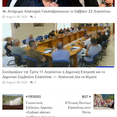
4ο Αντάμωμα Απανταχού Γαλανοβρυσιωτών το Σάββατο 22 Αυγούστου
August 08, 2026
0
Συνεδριάζουν την Τρίτη 11 Αυγούστου η Δημοτική Επιτροπή και το
Δημοτικό Συμβούλιο Ελασσόνας — Αναλυτικά όλα τα θέματα
August 08, 2026
0
PREVIOUS
NEXT
Γεωπονικός
Η Ένωση Ποντίων
Σύλλογος Λάρισας:
Ελασσόνας στον
«Σοβαρό υδατικό
Πόντο
πρόβλημα στον νομό