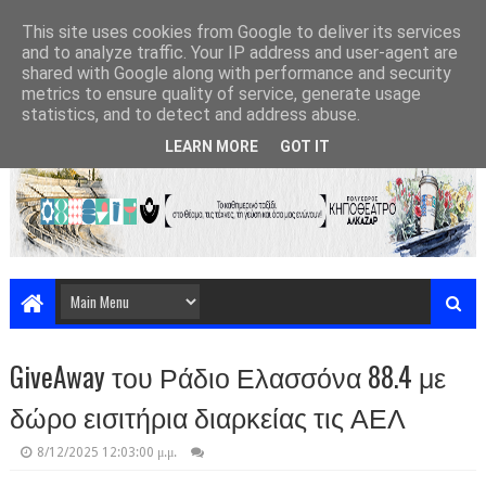
This site uses cookies from Google to deliver its services
and to analyze traffic. Your IP address and user-agent are
shared with Google along with performance and security
metrics to ensure quality of service, generate usage
statistics, and to detect and address abuse.
LEARN MORE
GOT IT
GiveAway του Ράδιο Ελασσόνα 88.4 με
δώρο εισιτήρια διαρκείας τις ΑΕΛ
8/12/2025 12:03:00 μ.μ.