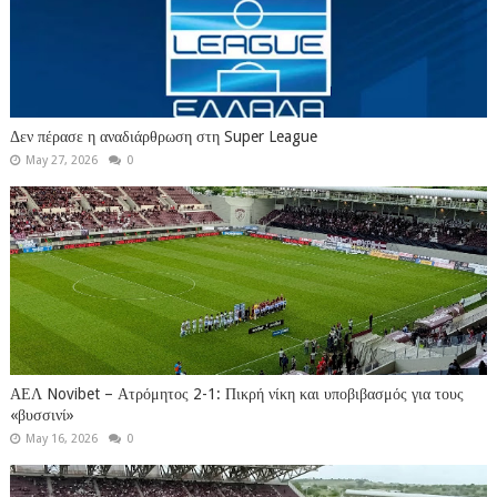
Δεν πέρασε η αναδιάρθρωση στη Super League
May 27, 2026
0
ΑΕΛ Novibet – Ατρόμητος 2-1: Πικρή νίκη και υποβιβασμός για τους
«βυσσινί»
May 16, 2026
0