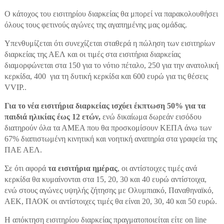
Ο κάτοχος του εισιτηρίου διαρκείας θα μπορεί να παρακολουθήσει
όλους τους φετινούς αγώνες της αγαπημένης μας ομάδας.
Yπενθυμίζεται ότι σ
υνεχίζεται σταθερά η πώληση των εισιτηρίων
διαρκείας της ΑΕΛ και
οι τιμές σ
τα εισιτήρια διαρκείας
διαμορφώνεται στα 150
για το νότιο πέταλο,
250
για την ανατολική
κερκίδα
, 400
για τη δυτική κερκίδα
και 600 ευρώ
για τις θέσεις
VVIP.
.
Για το νέα εισιτήρια διαρκείας ισχύει έκπτωση 50% για τα
παιδιά ηλικίας έως 12 ετών,
ενώ δικαίωμα δωρεάν εισόδου
διατηρούν όλα τα ΑΜΕΑ που θα προσκομίσουν ΚΕΠΑ άνω των
67% διαπιστωμένη κινητική και νοητική αναπηρία στα γραφεία της
ΠΑΕ ΑΕΛ.
Σε ότι αφορά
τα εισιτήρια ημέρας
, οι αντίστοιχες τιμές ανά
κερκίδα θα κυμαίνονται στα 15, 20, 30 και 40 ευρώ αντίστοιχα,
ενώ στους αγώνες υψηλής ζήτησης με Ολυμπιακό, Παναθηναϊκό,
ΑΕΚ, ΠΑΟΚ οι αντίστοιχες τιμές θα είναι 20, 30, 40 και 50 ευρώ.
Η απόκτηση εισιτηρίου διαρκείας πραγματοποιείται είτε on line