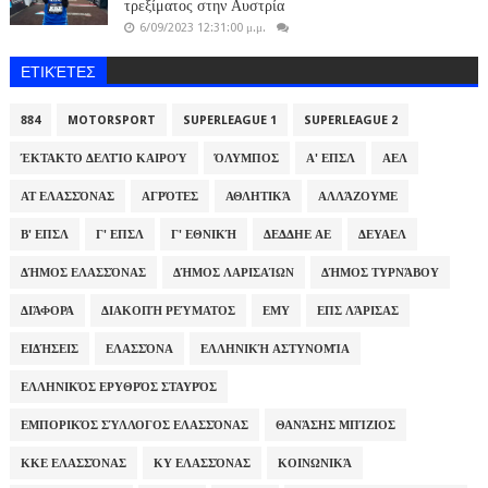
τρεξίματος στην Αυστρία
6/09/2023 12:31:00 μ.μ.
ΕΤΙΚΈΤΕΣ
884
MOTORSPORT
SUPERLEAGUE 1
SUPERLEAGUE 2
ΈΚΤΑΚΤΟ ΔΕΛΤΊΟ ΚΑΙΡΟΎ
ΌΛΥΜΠΟΣ
Α' ΕΠΣΛ
ΑΕΛ
ΑΤ ΕΛΑΣΣΌΝΑΣ
ΑΓΡΌΤΕΣ
ΑΘΛΗΤΙΚΆ
ΑΛΛΆΖΟΥΜΕ
Β' ΕΠΣΛ
Γ' ΕΠΣΛ
Γ' ΕΘΝΙΚΉ
ΔΕΔΔΗΕ ΑΕ
ΔΕΥΑΕΛ
ΔΉΜΟΣ ΕΛΑΣΣΌΝΑΣ
ΔΉΜΟΣ ΛΑΡΙΣΑΊΩΝ
ΔΉΜΟΣ ΤΥΡΝΆΒΟΥ
ΔΙΆΦΟΡΑ
ΔΙΑΚΟΠΉ ΡΕΎΜΑΤΟΣ
ΕΜΥ
ΕΠΣ ΛΆΡΙΣΑΣ
ΕΙΔΉΣΕΙΣ
ΕΛΑΣΣΌΝΑ
ΕΛΛΗΝΙΚΉ ΑΣΤΥΝΟΜΊΑ
ΕΛΛΗΝΙΚΌΣ ΕΡΥΘΡΌΣ ΣΤΑΥΡΌΣ
ΕΜΠΟΡΙΚΌΣ ΣΎΛΛΟΓΟΣ ΕΛΑΣΣΌΝΑΣ
ΘΑΝΆΣΗΣ ΜΠΊΖΙΟΣ
ΚΚΕ ΕΛΑΣΣΌΝΑΣ
ΚΥ ΕΛΑΣΣΌΝΑΣ
ΚΟΙΝΩΝΙΚΆ