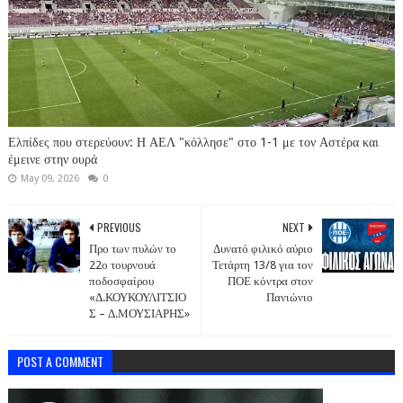
Ελπίδες που στερεύουν: Η ΑΕΛ "κόλλησε" στο 1-1 με τον Αστέρα και
έμεινε στην ουρά
May 09, 2026
0
PREVIOUS
NEXT
Προ των πυλών το
Δυνατό φιλικό αύριο
22ο τουρνουά
Τετάρτη 13/8 για τον
ποδοσφαίρου
ΠΟΕ κόντρα στον
«Δ.ΚΟΥΚΟΥΛΙΤΣΙΟ
Πανιώνιο
Σ – Δ.ΜΟΥΣΙΑΡΗΣ»
POST A COMMENT