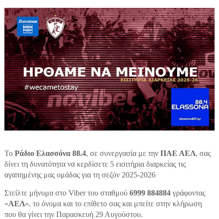
Το
Ράδιο Ελασσόνα 88.4
, σε συνεργασία με την
ΠΑΕ ΑΕΛ
, σας
δίνει τη δυνατότητα να κερδίσετε 5 εισιτήρια διαρκείας τις
αγαπημένης μας ομάδας για τη σεζόν 2025-2026
Στείλτε μήνυμα στο Viber του σταθμού
6999 884884
γράφοντας
«
ΑΕΛ
», το όνομα και το επίθετο σας και μπείτε στην κλήρωση
που θα γίνει την Παρασκευή 29 Αυγούστου.