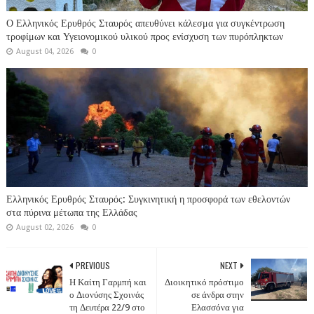
Ο Ελληνικός Ερυθρός Σταυρός απευθύνει κάλεσμα για συγκέντρωση
τροφίμων και Υγειονομικού υλικού προς ενίσχυση των πυρόπληκτων
August 04, 2026
0
Ελληνικός Ερυθρός Σταυρός: Συγκινητική η προσφορά των εθελοντών
στα πύρινα μέτωπα της Ελλάδας
August 02, 2026
0
PREVIOUS
NEXT
Η Καίτη Γαρμπή και
Διοικητικό πρόστιμο
ο Διονύσης Σχοινάς
σε άνδρα στην
τη Δευτέρα 22/9 στο
Ελασσόνα για