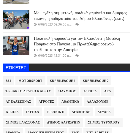
Με μεγάλη συμμετοχή, παιδικά χαμόγελα και όμορφες
εικόνες η ποδηλατάδα του Δήμου Ελασσόνας! (φωτ.)
6/09/2023 09:36:00 π.μ.
Πολύ καλή παρουσία για τον Ελασσονίτη Μανώλη
Πούρικα στο Παγκόσμιο Πρωτάθλημα ορεινού
τρεξίματος στην Αυστρία
6/09/2023 12:31:00 μ.μ.
ΕΤΙΚΈΤΕΣ
884
MOTORSPORT
SUPERLEAGUE 1
SUPERLEAGUE 2
ΈΚΤΑΚΤΟ ΔΕΛΤΊΟ ΚΑΙΡΟΎ
ΌΛΥΜΠΟΣ
Α' ΕΠΣΛ
ΑΕΛ
ΑΤ ΕΛΑΣΣΌΝΑΣ
ΑΓΡΌΤΕΣ
ΑΘΛΗΤΙΚΆ
ΑΛΛΆΖΟΥΜΕ
Β' ΕΠΣΛ
Γ' ΕΠΣΛ
Γ' ΕΘΝΙΚΉ
ΔΕΔΔΗΕ ΑΕ
ΔΕΥΑΕΛ
ΔΉΜΟΣ ΕΛΑΣΣΌΝΑΣ
ΔΉΜΟΣ ΛΑΡΙΣΑΊΩΝ
ΔΉΜΟΣ ΤΥΡΝΆΒΟΥ
ΔΙΆΦΟΡΑ
ΔΙΑΚΟΠΉ ΡΕΎΜΑΤΟΣ
ΕΜΥ
ΕΠΣ ΛΆΡΙΣΑΣ