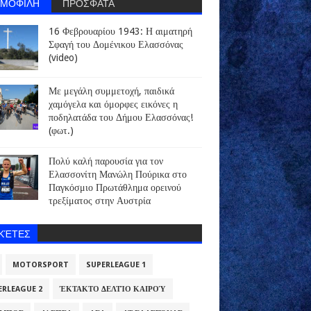
ΗΜΟΦΙΛΗ
ΠΡΟΣΦΑΤΑ
16 Φεβρουαρίου 1943: Η αιματηρή
Σφαγή του Δομένικου Ελασσόνας
(video)
Με μεγάλη συμμετοχή, παιδικά
χαμόγελα και όμορφες εικόνες η
ποδηλατάδα του Δήμου Ελασσόνας!
(φωτ.)
Πολύ καλή παρουσία για τον
Ελασσονίτη Μανώλη Πούρικα στο
Παγκόσμιο Πρωτάθλημα ορεινού
τρεξίματος στην Αυστρία
ΙΚΈΤΕΣ
MOTORSPORT
SUPERLEAGUE 1
ERLEAGUE 2
ΈΚΤΑΚΤΟ ΔΕΛΤΊΟ ΚΑΙΡΟΎ