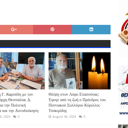
 Γ. Καριπίδη με τον
Θλίψη στον Λόφο Ελασσόνας:
άρχη Θεσσαλίας Δ.
Έφυγε από τη ζωή ο Πρόεδρος του
ια την Πολιτική
Ποντιακού Συλλόγου Κύριλλος
 και την Αυτοδιοίκηση
Τσακιρίδης
6, 2026
0
August 06, 2026
0