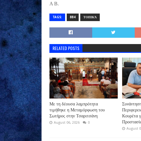
Α Β.
TAGS:
884
ΤΟΠΙΚΆ
RELATED POSTS
Με τη δέουσα λαμπρότητα
Συνάντηση
τιμήθηκε η Μεταμόρφωση του
Περιφερει
Σωτήρος στην Τσαριτσάνη
Κουρέτα γ
Προστασία
August 06, 2026
0
August 0