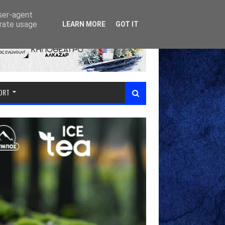
user-agent
erate usage
LEARN MORE
GOT IT
PORT