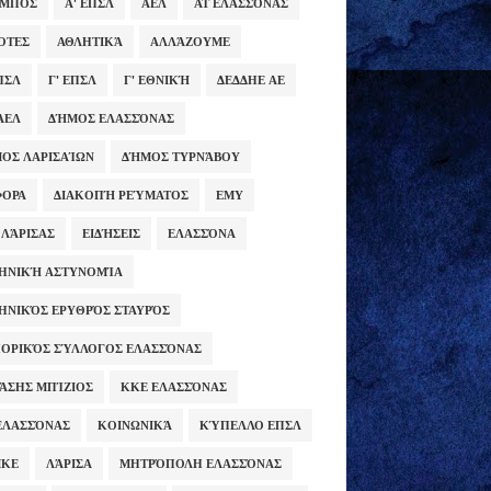
ΥΜΠΟΣ
Α' ΕΠΣΛ
ΑΕΛ
ΑΤ ΕΛΑΣΣΌΝΑΣ
ΌΤΕΣ
ΑΘΛΗΤΙΚΆ
ΑΛΛΆΖΟΥΜΕ
ΕΠΣΛ
Γ' ΕΠΣΛ
Γ' ΕΘΝΙΚΉ
ΔΕΔΔΗΕ ΑΕ
ΑΕΛ
ΔΉΜΟΣ ΕΛΑΣΣΌΝΑΣ
ΟΣ ΛΑΡΙΣΑΊΩΝ
ΔΉΜΟΣ ΤΥΡΝΆΒΟΥ
ΦΟΡΑ
ΔΙΑΚΟΠΉ ΡΕΎΜΑΤΟΣ
ΕΜΥ
 ΛΆΡΙΣΑΣ
ΕΙΔΉΣΕΙΣ
ΕΛΑΣΣΌΝΑ
ΗΝΙΚΉ ΑΣΤΥΝΟΜΊΑ
ΗΝΙΚΌΣ ΕΡΥΘΡΌΣ ΣΤΑΥΡΌΣ
ΟΡΙΚΌΣ ΣΎΛΛΟΓΟΣ ΕΛΑΣΣΌΝΑΣ
ΆΣΗΣ ΜΠΊΖΙΟΣ
ΚΚΕ ΕΛΑΣΣΌΝΑΣ
ΕΛΑΣΣΌΝΑΣ
ΚΟΙΝΩΝΙΚΆ
ΚΎΠΕΛΛΟ ΕΠΣΛ
ΜΚΕ
ΛΆΡΙΣΑ
ΜΗΤΡΌΠΟΛΗ ΕΛΑΣΣΌΝΑΣ