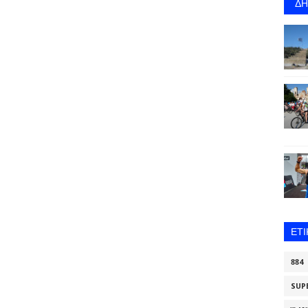
Δ
ΕΤ
884
SUP