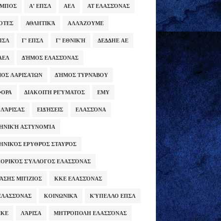
ΥΜΠΟΣ
Α' ΕΠΣΛ
ΑΕΛ
ΑΤ ΕΛΑΣΣΌΝΑΣ
ΌΤΕΣ
ΑΘΛΗΤΙΚΆ
ΑΛΛΆΖΟΥΜΕ
ΕΠΣΛ
Γ' ΕΠΣΛ
Γ' ΕΘΝΙΚΉ
ΔΕΔΔΗΕ ΑΕ
ΑΕΛ
ΔΉΜΟΣ ΕΛΑΣΣΌΝΑΣ
ΟΣ ΛΑΡΙΣΑΊΩΝ
ΔΉΜΟΣ ΤΥΡΝΆΒΟΥ
ΦΟΡΑ
ΔΙΑΚΟΠΉ ΡΕΎΜΑΤΟΣ
ΕΜΥ
 ΛΆΡΙΣΑΣ
ΕΙΔΉΣΕΙΣ
ΕΛΑΣΣΌΝΑ
ΗΝΙΚΉ ΑΣΤΥΝΟΜΊΑ
ΗΝΙΚΌΣ ΕΡΥΘΡΌΣ ΣΤΑΥΡΌΣ
ΟΡΙΚΌΣ ΣΎΛΛΟΓΟΣ ΕΛΑΣΣΌΝΑΣ
ΆΣΗΣ ΜΠΊΖΙΟΣ
ΚΚΕ ΕΛΑΣΣΌΝΑΣ
ΕΛΑΣΣΌΝΑΣ
ΚΟΙΝΩΝΙΚΆ
ΚΎΠΕΛΛΟ ΕΠΣΛ
ΜΚΕ
ΛΆΡΙΣΑ
ΜΗΤΡΌΠΟΛΗ ΕΛΑΣΣΌΝΑΣ