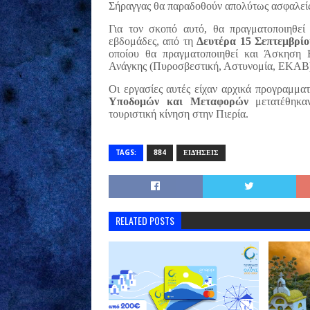
Σήραγγας θα παραδοθούν απολύτως ασφαλείς 
Για τον σκοπό αυτό, θα πραγματοποιηθε
εβδομάδες, από τη
Δευτέρα 15 Σεπτεμβρίο
οποίου θα πραγματοποιηθεί και Άσκηση 
Ανάγκης (Πυροσβεστική, Αστυνομία, ΕΚΑΒ
Οι εργασίες αυτές είχαν αρχικά προγραμμα
Υποδομών και Μεταφορών
μετατέθηκαν
τουριστική κίνηση στην Πιερία.
TAGS:
884
ΕΙΔΉΣΕΙΣ
RELATED POSTS