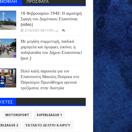
ΗΜΟΦΙΛΗ
ΠΡΟΣΦΑΤΑ
16 Φεβρουαρίου 1943: Η αιματηρή
Σφαγή του Δομένικου Ελασσόνας
(video)
2/16/2023 08:17:00 π.μ.
Με μεγάλη συμμετοχή, παιδικά
χαμόγελα και όμορφες εικόνες η
ποδηλατάδα του Δήμου Ελασσόνας!
(φωτ.)
Πολύ καλή παρουσία για τον
Ελασσονίτη Μανώλη Πούρικα στο
Παγκόσμιο Πρωτάθλημα ορεινού
τρεξίματος στην Αυστρία
ΙΚΈΤΕΣ
MOTORSPORT
SUPERLEAGUE 1
ERLEAGUE 2
ΈΚΤΑΚΤΟ ΔΕΛΤΊΟ ΚΑΙΡΟΎ