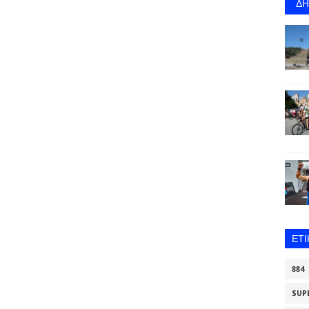
Δ
ΕΤ
884
SUP