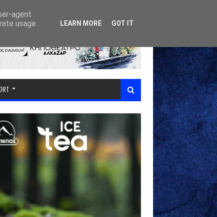
user-agent
erate usage
LEARN MORE
GOT IT
PORT