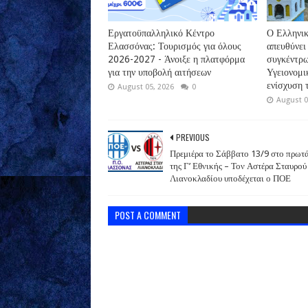
Εργατοϋπαλληλικό Κέντρο
Ο Ελληνικ
Ελασσόνας: Τουρισμός για όλους
απευθύνει
2026-2027 - Άνοιξε η πλατφόρμα
συγκέντρω
για την υποβολή αιτήσεων
Υγειονομι
ενίσχυση 
August 05, 2026
0
August 0
PREVIOUS
Πρεμιέρα το Σάββατο 13/9 στο πρωτ
της Γ’ Εθνικής – Τον Αστέρα Σταυρού
Λιανοκλαδίου υποδέχεται ο ΠΟΕ
POST A COMMENT