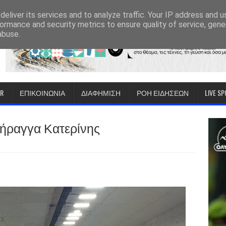
eliver its services and to analyze traffic. Your IP address and 
ormance and security metrics to ensure quality of service, gen
abuse.
IR
ΕΠΙΚΟΙΝΩΝΙΑ
ΔΙΑΦΗΜΙΣΗ
ΡΟΗ ΕΙΔΗΣΕΩΝ
LIVE S
 Σήραγγα Κατερίνης