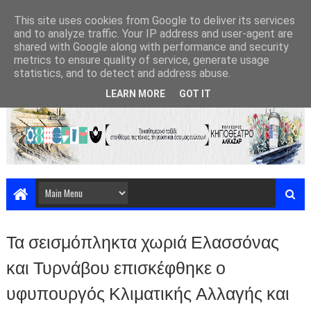
This site uses cookies from Google to deliver its services
and to analyze traffic. Your IP address and user-agent are
shared with Google along with performance and security
metrics to ensure quality of service, generate usage
statistics, and to detect and address abuse.
LEARN MORE
GOT IT
Τα σεισμόπληκτα χωριά Ελασσόνας
και Τυρνάβου επισκέφθηκε ο
υφυπουργός Κλιματικής Αλλαγής και