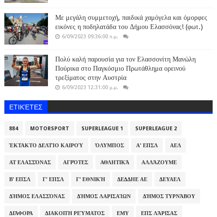
Με μεγάλη συμμετοχή, παιδικά χαμόγελα και όμορφες
εικόνες η ποδηλατάδα του Δήμου Ελασσόνας! (φωτ.)
6/09/2023 09:36:00 π.μ.
Πολύ καλή παρουσία για τον Ελασσονίτη Μανώλη
Πούρικα στο Παγκόσμιο Πρωτάθλημα ορεινού
τρεξίματος στην Αυστρία
6/09/2023 12:31:00 μ.μ.
ΕΤΙΚΈΤΕΣ
884
MOTORSPORT
SUPERLEAGUE 1
SUPERLEAGUE 2
ΈΚΤΑΚΤΟ ΔΕΛΤΊΟ ΚΑΙΡΟΎ
ΌΛΥΜΠΟΣ
Α' ΕΠΣΛ
ΑΕΛ
ΑΤ ΕΛΑΣΣΌΝΑΣ
ΑΓΡΌΤΕΣ
ΑΘΛΗΤΙΚΆ
ΑΛΛΆΖΟΥΜΕ
Β' ΕΠΣΛ
Γ' ΕΠΣΛ
Γ' ΕΘΝΙΚΉ
ΔΕΔΔΗΕ ΑΕ
ΔΕΥΑΕΛ
ΔΉΜΟΣ ΕΛΑΣΣΌΝΑΣ
ΔΉΜΟΣ ΛΑΡΙΣΑΊΩΝ
ΔΉΜΟΣ ΤΥΡΝΆΒΟΥ
ΔΙΆΦΟΡΑ
ΔΙΑΚΟΠΉ ΡΕΎΜΑΤΟΣ
ΕΜΥ
ΕΠΣ ΛΆΡΙΣΑΣ