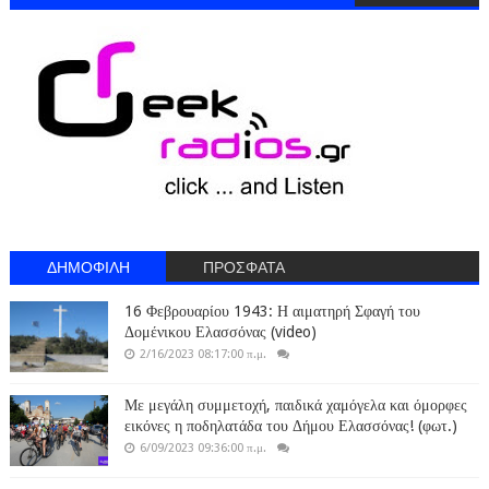
ΔΗΜΟΦΙΛΗ
ΠΡΟΣΦΑΤΑ
16 Φεβρουαρίου 1943: Η αιματηρή Σφαγή του
Δομένικου Ελασσόνας (video)
2/16/2023 08:17:00 π.μ.
Με μεγάλη συμμετοχή, παιδικά χαμόγελα και όμορφες
εικόνες η ποδηλατάδα του Δήμου Ελασσόνας! (φωτ.)
6/09/2023 09:36:00 π.μ.