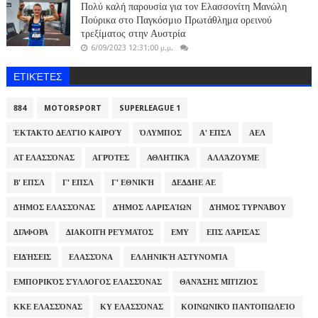
Πολύ καλή παρουσία για τον Ελασσονίτη Μανώλη
Πούρικα στο Παγκόσμιο Πρωτάθλημα ορεινού
τρεξίματος στην Αυστρία
6/09/2023 12:31:00 μ.μ.
ΕΤΙΚΈΤΕΣ
884
MOTORSPORT
SUPERLEAGUE 1
ΈΚΤΑΚΤΟ ΔΕΛΤΊΟ ΚΑΙΡΟΎ
ΌΛΥΜΠΟΣ
Α' ΕΠΣΛ
ΑΕΛ
ΑΤ ΕΛΑΣΣΌΝΑΣ
ΑΓΡΌΤΕΣ
ΑΘΛΗΤΙΚΆ
ΑΛΛΆΖΟΥΜΕ
Β' ΕΠΣΛ
Γ' ΕΠΣΛ
Γ' ΕΘΝΙΚΉ
ΔΕΔΔΗΕ ΑΕ
ΔΉΜΟΣ ΕΛΑΣΣΌΝΑΣ
ΔΉΜΟΣ ΛΑΡΙΣΑΊΩΝ
ΔΉΜΟΣ ΤΥΡΝΆΒΟΥ
ΔΙΆΦΟΡΑ
ΔΙΑΚΟΠΉ ΡΕΎΜΑΤΟΣ
ΕΜΥ
ΕΠΣ ΛΆΡΙΣΑΣ
ΕΙΔΉΣΕΙΣ
ΕΛΑΣΣΌΝΑ
ΕΛΛΗΝΙΚΉ ΑΣΤΥΝΟΜΊΑ
ΕΜΠΟΡΙΚΌΣ ΣΎΛΛΟΓΟΣ ΕΛΑΣΣΌΝΑΣ
ΘΑΝΆΣΗΣ ΜΠΊΖΙΟΣ
ΚΚΕ ΕΛΑΣΣΌΝΑΣ
ΚΥ ΕΛΑΣΣΌΝΑΣ
ΚΟΙΝΩΝΙΚΌ ΠΑΝΤΟΠΩΛΕΊΟ