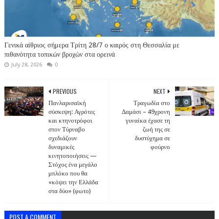
Γενικά αίθριος σήμερα Τρίτη 28/7 ο καιρός στη Θεσσαλία με
πιθανότητα τοπικών βροχών στα ορεινά
July 28, 2026
0
PREVIOUS
NEXT
Πανλαρισαϊκή
Τραγωδία στο
σύσκεψη: Αγρότες
Δαμάσι – 49χρονη
και κτηνοτρόφοι
γυναίκα έχασε τη
στον Τύρναβο
ζωή της σε
σχεδιάζουν
δυστύχημα σε
δυναμικές
φούρνο
κινητοποιήσεις —
Στόχος ένα μεγάλο
μπλόκο που θα
«κόψει την Ελλάδα
στα δύο» (φωτο)
POST A COMMENT