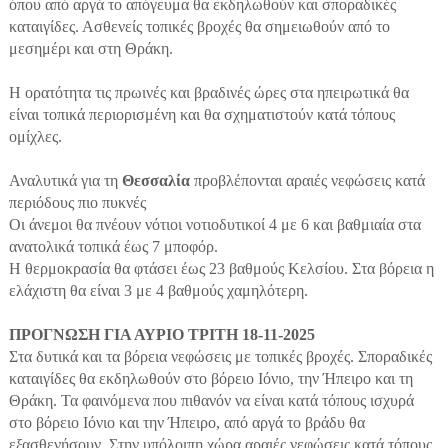
όπου από αργά το απόγευμα θα εκδηλωθούν και σποραδικές
καταιγίδες. Ασθενείς τοπικές βροχές θα σημειωθούν από το
μεσημέρι και στη Θράκη.
Η ορατότητα τις πρωινές και βραδινές ώρες στα ηπειρωτικά θα
είναι τοπικά περιορισμένη και θα σχηματιστούν κατά τόπους
ομίχλες.
Αναλυτικά για τη
Θεσσαλία
προβλέπονται αραιές νεφώσεις κατά
περιόδους πιο πυκνές
Οι άνεμοι θα πνέουν νότιοι νοτιοδυτικοί 4 με 6 και βαθμιαία στα
ανατολικά τοπικά έως 7 μποφόρ.
Η θερμοκρασία θα φτάσει έως 23 βαθμούς Κελσίου. Στα βόρεια η
ελάχιστη θα είναι 3 με 4 βαθμούς χαμηλότερη.
ΠΡΟΓΝΩΣΗ ΓΙΑ ΑΥΡΙΟ ΤΡΙΤΗ 18-11-2025
Στα δυτικά και τα βόρεια νεφώσεις με τοπικές βροχές. Σποραδικές
καταιγίδες θα εκδηλωθούν στο βόρειο Ιόνιο, την Ήπειρο και τη
Θράκη. Τα φαινόμενα που πιθανόν να είναι κατά τόπους ισχυρά
στο βόρειο Ιόνιο και την Ήπειρο, από αργά το βράδυ θα
εξασθενήσουν. Στην υπόλοιπη χώρα αραιές νεφώσεις κατά τόπους