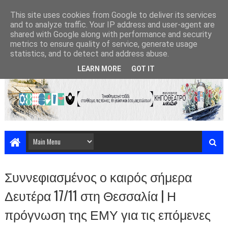
This site uses cookies from Google to deliver its services
and to analyze traffic. Your IP address and user-agent are
shared with Google along with performance and security
metrics to ensure quality of service, generate usage
statistics, and to detect and address abuse.
LEARN MORE
GOT IT
Συννεφιασμένος ο καιρός σήμερα
Δευτέρα 17/11 στη Θεσσαλία | Η
πρόγνωση της ΕΜΥ για τις επόμενες