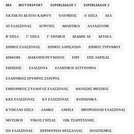
884
MOTORSPORT
SUPERLEAGUE 1
SUPERLEAGUE 2
ΈΚΤΑΚΤΟ ΔΕΛΤΊΟ ΚΑΙΡΟΎ
ΌΛΥΜΠΟΣ
Α' ΕΠΣΛ
ΑΕΛ
ΑΤ ΕΛΑΣΣΌΝΑΣ
ΑΓΡΌΤΕΣ
ΑΘΛΗΤΙΚΆ
ΑΛΛΆΖΟΥΜΕ
Β' ΕΠΣΛ
Γ' ΕΠΣΛ
Γ' ΕΘΝΙΚΉ
ΔΕΔΔΗΕ ΑΕ
ΔΕΥΑΕΛ
ΔΉΜΟΣ ΕΛΑΣΣΌΝΑΣ
ΔΉΜΟΣ ΛΑΡΙΣΑΊΩΝ
ΔΉΜΟΣ ΤΥΡΝΆΒΟΥ
ΔΙΆΦΟΡΑ
ΔΙΑΚΟΠΉ ΡΕΎΜΑΤΟΣ
ΕΜΥ
ΕΠΣ ΛΆΡΙΣΑΣ
ΕΙΔΉΣΕΙΣ
ΕΛΑΣΣΌΝΑ
ΕΛΛΗΝΙΚΉ ΑΣΤΥΝΟΜΊΑ
ΕΛΛΗΝΙΚΌΣ ΕΡΥΘΡΌΣ ΣΤΑΥΡΌΣ
ΕΜΠΟΡΙΚΌΣ ΣΎΛΛΟΓΟΣ ΕΛΑΣΣΌΝΑΣ
ΘΑΝΆΣΗΣ ΜΠΊΖΙΟΣ
ΚΚΕ ΕΛΑΣΣΌΝΑΣ
ΚΥ ΕΛΑΣΣΌΝΑΣ
ΚΟΙΝΩΝΙΚΆ
ΚΎΠΕΛΛΟ ΕΠΣΛ
ΛΑΜΚΕ
ΛΆΡΙΣΑ
ΜΗΤΡΌΠΟΛΗ ΕΛΑΣΣΌΝΑΣ
ΜΟΥΣΙΚΉ
ΝΊΚΟΣ ΓΆΤΣΑΣ
ΟΙΚ.ΤΣΑΡΙΤΣΆΝΗΣ
ΠΟ ΕΛΑΣΣΌΝΑΣ
ΠΕΡΙΦΈΡΕΙΑ ΘΕΣΣΑΛΊΑΣ
ΠΟΛΙΤΙΣΜΌΣ