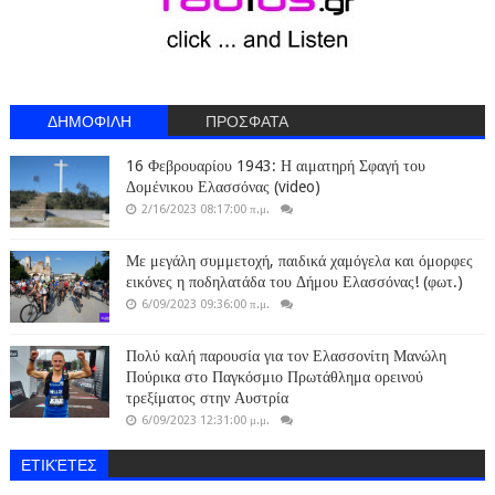
ΔΗΜΟΦΙΛΗ
ΠΡΟΣΦΑΤΑ
16 Φεβρουαρίου 1943: Η αιματηρή Σφαγή του
Δομένικου Ελασσόνας (video)
2/16/2023 08:17:00 π.μ.
Με μεγάλη συμμετοχή, παιδικά χαμόγελα και όμορφες
εικόνες η ποδηλατάδα του Δήμου Ελασσόνας! (φωτ.)
6/09/2023 09:36:00 π.μ.
Πολύ καλή παρουσία για τον Ελασσονίτη Μανώλη
Πούρικα στο Παγκόσμιο Πρωτάθλημα ορεινού
τρεξίματος στην Αυστρία
6/09/2023 12:31:00 μ.μ.
ΕΤΙΚΈΤΕΣ