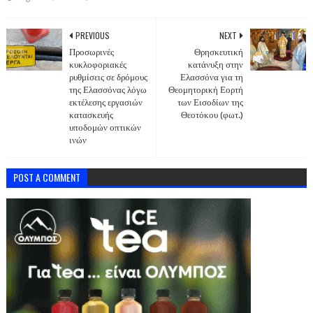
PREVIOUS
NEXT
Προσωρινές
Θρησκευτική
κυκλοφοριακές
κατάνυξη στην
ρυθμίσεις σε δρόμους
Ελασσόνα για τη
της Ελασσόνας λόγω
Θεομητορική Εορτή
εκτέλεσης εργασιών
των Εισοδίων της
κατασκευής
Θεοτόκου (φωτ.)
υποδομών οπτικών
ινών
POST A COMMENT