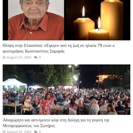
Θλίψη στην Ελασσόνα: «Έφυγε» από τη ζωή σε ηλικία 79 ετών ο
φωτογράφος Κωνσταντίνος Σαμαράς
August 07, 2026
0
Αδιαχώρητο και αστείρευτο κέφι στη Δολίχη για τη γιορτή της
Μεταμορφώσεως του Σωτήρος
August 07, 2026
0