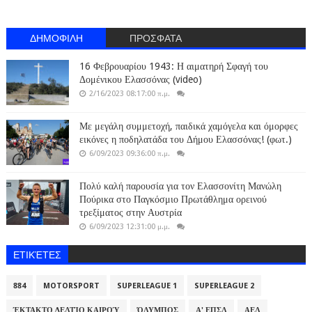
ΔΗΜΟΦΙΛΗ
ΠΡΟΣΦΑΤΑ
16 Φεβρουαρίου 1943: Η αιματηρή Σφαγή του
Δομένικου Ελασσόνας (video)
2/16/2023 08:17:00 π.μ.
Με μεγάλη συμμετοχή, παιδικά χαμόγελα και όμορφες
εικόνες η ποδηλατάδα του Δήμου Ελασσόνας! (φωτ.)
6/09/2023 09:36:00 π.μ.
Πολύ καλή παρουσία για τον Ελασσονίτη Μανώλη
Πούρικα στο Παγκόσμιο Πρωτάθλημα ορεινού
τρεξίματος στην Αυστρία
6/09/2023 12:31:00 μ.μ.
ΕΤΙΚΈΤΕΣ
884
MOTORSPORT
SUPERLEAGUE 1
SUPERLEAGUE 2
ΈΚΤΑΚΤΟ ΔΕΛΤΊΟ ΚΑΙΡΟΎ
ΌΛΥΜΠΟΣ
Α' ΕΠΣΛ
ΑΕΛ