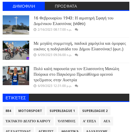
ΔΗΜΟΦΙΛΗ
ΠΡΟΣΦΑΤΑ
16 Φεβρουαρίου 1943: Η αιματηρή Σφαγή του
Δομένικου Ελασσόνας (video)
2/16/2023 08:17:00 π.μ.
Με μεγάλη συμμετοχή, παιδικά χαμόγελα και όμορφες
εικόνες η ποδηλατάδα του Δήμου Ελασσόνας! (φωτ.)
6/09/2023 09:36:00 π.μ.
Πολύ καλή παρουσία για τον Ελασσονίτη Μανώλη
Πούρικα στο Παγκόσμιο Πρωτάθλημα ορεινού
τρεξίματος στην Αυστρία
6/09/2023 12:31:00 μ.μ.
ΕΤΙΚΈΤΕΣ
884
MOTORSPORT
SUPERLEAGUE 1
SUPERLEAGUE 2
ΈΚΤΑΚΤΟ ΔΕΛΤΊΟ ΚΑΙΡΟΎ
ΌΛΥΜΠΟΣ
Α' ΕΠΣΛ
ΑΕΛ
ΑΤ ΕΛΑΣΣΌΝΑΣ
ΑΓΡΌΤΕΣ
ΑΘΛΗΤΙΚΆ
ΑΛΛΆΖΟΥΜΕ