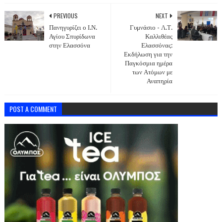
PREVIOUS
NEXT
Πανηγυρίζει ο Ι.Ν.
Γυμνάσιο - Λ.Τ.
Αγίου Σπυρίδωνα
Καλλιθέας
στην Ελασσόνα
Ελασσόνας:
Εκδήλωση για την
Παγκόσμια ημέρα
των Ατόμων με
Αναπηρία
POST A COMMENT