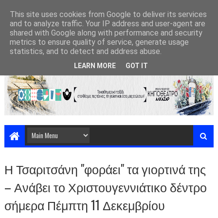
This site uses cookies from Google to deliver its services
and to analyze traffic. Your IP address and user-agent are
shared with Google along with performance and security
metrics to ensure quality of service, generate usage
statistics, and to detect and address abuse.
LEARN MORE
GOT IT
Η Τσαριτσάνη "φοράει" τα γιορτινά της
– Ανάβει το Χριστουγεννιάτικο δέντρο
σήμερα Πέμπτη 11 Δεκεμβρίου