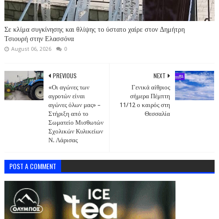
Σε κλίμα συγκίνησης και θλίψης το ύστατο χαίρε στον Δημήτρη
Τσιουρή στην Ελασσόνα
August 06, 2026
0
PREVIOUS
NEXT
«Οι αγώνες των
Γενικά αίθριος
αγροτών είναι
σήμερα Πέμπτη
αγώνες όλων μας» –
11/12 ο καιρός στη
Στήριξη από το
Θεσσαλία
Σωματείο Μισθωτών
Σχολικών Κυλικείων
Ν. Λάρισας
POST A COMMENT