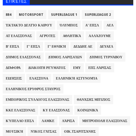
ΕΤΙΚΈΤΕΣ
884
MOTORSPORT
SUPERLEAGUE 1
SUPERLEAGUE 2
ΈΚΤΑΚΤΟ ΔΕΛΤΊΟ ΚΑΙΡΟΎ
ΌΛΥΜΠΟΣ
Α' ΕΠΣΛ
ΑΕΛ
ΑΤ ΕΛΑΣΣΌΝΑΣ
ΑΓΡΌΤΕΣ
ΑΘΛΗΤΙΚΆ
ΑΛΛΆΖΟΥΜΕ
Β' ΕΠΣΛ
Γ' ΕΠΣΛ
Γ' ΕΘΝΙΚΉ
ΔΕΔΔΗΕ ΑΕ
ΔΕΥΑΕΛ
ΔΉΜΟΣ ΕΛΑΣΣΌΝΑΣ
ΔΉΜΟΣ ΛΑΡΙΣΑΊΩΝ
ΔΉΜΟΣ ΤΥΡΝΆΒΟΥ
ΔΙΆΦΟΡΑ
ΔΙΑΚΟΠΉ ΡΕΎΜΑΤΟΣ
ΕΜΥ
ΕΠΣ ΛΆΡΙΣΑΣ
ΕΙΔΉΣΕΙΣ
ΕΛΑΣΣΌΝΑ
ΕΛΛΗΝΙΚΉ ΑΣΤΥΝΟΜΊΑ
ΕΛΛΗΝΙΚΌΣ ΕΡΥΘΡΌΣ ΣΤΑΥΡΌΣ
ΕΜΠΟΡΙΚΌΣ ΣΎΛΛΟΓΟΣ ΕΛΑΣΣΌΝΑΣ
ΘΑΝΆΣΗΣ ΜΠΊΖΙΟΣ
ΚΚΕ ΕΛΑΣΣΌΝΑΣ
ΚΥ ΕΛΑΣΣΌΝΑΣ
ΚΟΙΝΩΝΙΚΆ
ΚΎΠΕΛΛΟ ΕΠΣΛ
ΛΑΜΚΕ
ΛΆΡΙΣΑ
ΜΗΤΡΌΠΟΛΗ ΕΛΑΣΣΌΝΑΣ
ΜΟΥΣΙΚΉ
ΝΊΚΟΣ ΓΆΤΣΑΣ
ΟΙΚ.ΤΣΑΡΙΤΣΆΝΗΣ