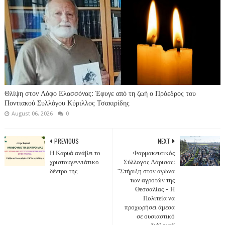
Θλίψη στον Λόφο Ελασσόνας: Έφυγε από τη ζωή ο Πρόεδρος του
Ποντιακού Συλλόγου Κύριλλος Τσακιρίδης
August 06, 2026
0
PREVIOUS
NEXT
Η Καρυά ανάβει το
Φαρμακευτικός
χριστουγεννιάτικο
Σύλλογος Λάρισας:
δέντρο της
“Στήριξη στον αγώνα
των αγροτών της
Θεσσαλίας – Η
Πολιτεία να
προχωρήσει άμεσα
σε ουσιαστικό