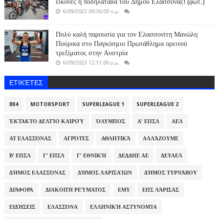
εικόνες η ποδηλατάδα του Δήμου Ελασσόνας! (φωτ.)
6/09/2023 09:36:00 π.μ.
Πολύ καλή παρουσία για τον Ελασσονίτη Μανώλη
Πούρικα στο Παγκόσμιο Πρωτάθλημα ορεινού
τρεξίματος στην Αυστρία
6/09/2023 12:31:00 μ.μ.
ΕΤΙΚΈΤΕΣ
884
MOTORSPORT
SUPERLEAGUE 1
SUPERLEAGUE 2
ΈΚΤΑΚΤΟ ΔΕΛΤΊΟ ΚΑΙΡΟΎ
ΌΛΥΜΠΟΣ
Α' ΕΠΣΛ
ΑΕΛ
ΑΤ ΕΛΑΣΣΌΝΑΣ
ΑΓΡΌΤΕΣ
ΑΘΛΗΤΙΚΆ
ΑΛΛΆΖΟΥΜΕ
Β' ΕΠΣΛ
Γ' ΕΠΣΛ
Γ' ΕΘΝΙΚΉ
ΔΕΔΔΗΕ ΑΕ
ΔΕΥΑΕΛ
ΔΉΜΟΣ ΕΛΑΣΣΌΝΑΣ
ΔΉΜΟΣ ΛΑΡΙΣΑΊΩΝ
ΔΉΜΟΣ ΤΥΡΝΆΒΟΥ
ΔΙΆΦΟΡΑ
ΔΙΑΚΟΠΉ ΡΕΎΜΑΤΟΣ
ΕΜΥ
ΕΠΣ ΛΆΡΙΣΑΣ
ΕΙΔΉΣΕΙΣ
ΕΛΑΣΣΌΝΑ
ΕΛΛΗΝΙΚΉ ΑΣΤΥΝΟΜΊΑ