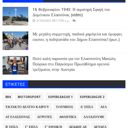
16 Φεβρουαρίου 1943: Η αιματηρή Σφαγή του
Δομένικου Ελασσόνας (video)
2/16/2023 08:17:00 π.μ.
Με μεγάλη συμμετοχή, παιδικά χαμόγελα και όμορφες
εικόνες η ποδηλατάδα του Δήμου Ελασσόνας! (φωτ.)
Πολύ καλή παρουσία για τον Ελασσονίτη Μανώλη
Πούρικα στο Παγκόσμιο Πρωτάθλημα ορεινού
τρεξίματος στην Αυστρία
ΕΤΙΚΈΤΕΣ
884
MOTORSPORT
SUPERLEAGUE 1
SUPERLEAGUE 2
ΈΚΤΑΚΤΟ ΔΕΛΤΊΟ ΚΑΙΡΟΎ
ΌΛΥΜΠΟΣ
Α' ΕΠΣΛ
ΑΕΛ
ΑΤ ΕΛΑΣΣΌΝΑΣ
ΑΓΡΌΤΕΣ
ΑΘΛΗΤΙΚΆ
ΑΛΛΆΖΟΥΜΕ
Β' ΕΠΣΛ
Γ' ΕΠΣΛ
Γ' ΕΘΝΙΚΉ
ΔΕΔΔΗΕ ΑΕ
ΔΕΥΑΕΛ