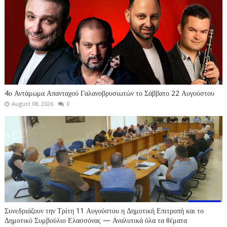
4ο Αντάμωμα Απανταχού Γαλανοβρυσιωτών το Σάββατο 22 Αυγούστου
August 08, 2026
0
Συνεδριάζουν την Τρίτη 11 Αυγούστου η Δημοτική Επιτροπή και το
Δημοτικό Συμβούλιο Ελασσόνας — Αναλυτικά όλα τα θέματα