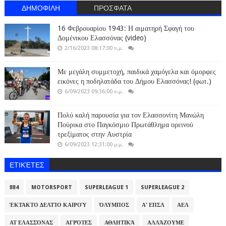
ΔΗΜΟΦΙΛΗ
ΠΡΟΣΦΑΤΑ
16 Φεβρουαρίου 1943: Η αιματηρή Σφαγή του
Δομένικου Ελασσόνας (video)
2/16/2023 08:17:00 π.μ.
Με μεγάλη συμμετοχή, παιδικά χαμόγελα και όμορφες
εικόνες η ποδηλατάδα του Δήμου Ελασσόνας! (φωτ.)
6/09/2023 09:36:00 π.μ.
Πολύ καλή παρουσία για τον Ελασσονίτη Μανώλη
Πούρικα στο Παγκόσμιο Πρωτάθλημα ορεινού
τρεξίματος στην Αυστρία
6/09/2023 12:31:00 μ.μ.
ΕΤΙΚΈΤΕΣ
884
MOTORSPORT
SUPERLEAGUE 1
SUPERLEAGUE 2
ΈΚΤΑΚΤΟ ΔΕΛΤΊΟ ΚΑΙΡΟΎ
ΌΛΥΜΠΟΣ
Α' ΕΠΣΛ
ΑΕΛ
ΑΤ ΕΛΑΣΣΌΝΑΣ
ΑΓΡΌΤΕΣ
ΑΘΛΗΤΙΚΆ
ΑΛΛΆΖΟΥΜΕ