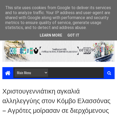
This site uses cookies from Google to deliver its services
and to analyze traffic. Your IP address and user-agent are
shared with Google along with performance and security
metrics to ensure quality of service, generate usage
statistics, and to detect and address abuse.
LEARN MORE
GOT IT
Χριστουγεννιάτικη αγκαλιά
αλληλεγγύης στον Κόμβο Ελασσόνας
– Αγρότες μοίρασαν σε διερχόμενους