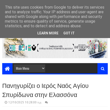
This site uses cookies from Google to deliver its services
and to analyze traffic. Your IP address and user-agent are
shared with Google along with performance and security
metrics to ensure quality of service, generate usage
statistics, and to detect and address abuse.
LEARN MORE
GOT IT
Πανηγυρίζει ο Ιερός Ναός Αγίου
Σπυρίδωνα στην Ελασσόνα
12/10/2025 10:28:00 π.μ.