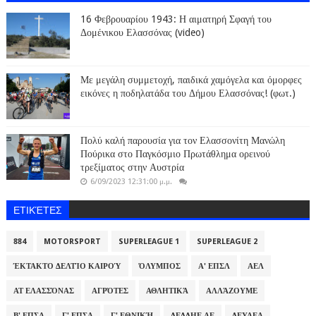
16 Φεβρουαρίου 1943: Η αιματηρή Σφαγή του
Δομένικου Ελασσόνας (video)
Με μεγάλη συμμετοχή, παιδικά χαμόγελα και όμορφες
εικόνες η ποδηλατάδα του Δήμου Ελασσόνας! (φωτ.)
Πολύ καλή παρουσία για τον Ελασσονίτη Μανώλη
Πούρικα στο Παγκόσμιο Πρωτάθλημα ορεινού
τρεξίματος στην Αυστρία
6/09/2023 12:31:00 μ.μ.
ΕΤΙΚΈΤΕΣ
884
MOTORSPORT
SUPERLEAGUE 1
SUPERLEAGUE 2
ΈΚΤΑΚΤΟ ΔΕΛΤΊΟ ΚΑΙΡΟΎ
ΌΛΥΜΠΟΣ
Α' ΕΠΣΛ
ΑΕΛ
ΑΤ ΕΛΑΣΣΌΝΑΣ
ΑΓΡΌΤΕΣ
ΑΘΛΗΤΙΚΆ
ΑΛΛΆΖΟΥΜΕ
Β' ΕΠΣΛ
Γ' ΕΠΣΛ
Γ' ΕΘΝΙΚΉ
ΔΕΔΔΗΕ ΑΕ
ΔΕΥΑΕΛ