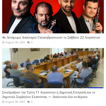
4ο Αντάμωμα Απανταχού Γαλανοβρυσιωτών το Σάββατο 22 Αυγούστου
August 08, 2026
0
Συνεδριάζουν την Τρίτη 11 Αυγούστου η Δημοτική Επιτροπή και το
Δημοτικό Συμβούλιο Ελασσόνας — Αναλυτικά όλα τα θέματα
August 08, 2026
0