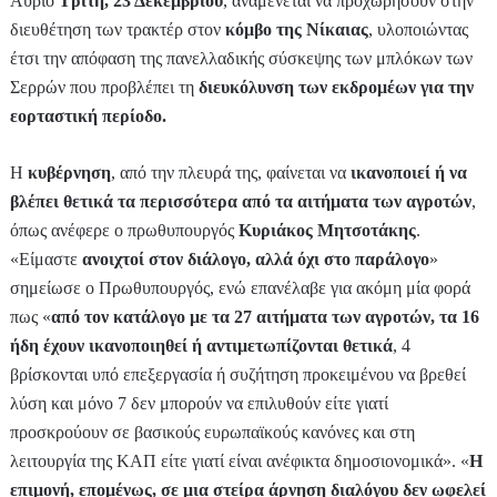
Αύριο
Τρίτη, 23 Δεκεμβρίου
, αναμένεται να προχωρήσουν στην
διευθέτηση των τρακτέρ στον
κόμβο της Νίκαιας
, υλοποιώντας
έτσι την απόφαση της πανελλαδικής σύσκεψης των μπλόκων των
Σερρών που προβλέπει τη
διευκόλυνση των εκδρομέων για την
εορταστική περίοδο.
Η
κυβέρνηση
, από την πλευρά της, φαίνεται να
ικανοποιεί ή να
βλέπει θετικά τα περισσότερα από τα αιτήματα των αγροτών
,
όπως ανέφερε ο πρωθυπουργός
Κυριάκος Μητσοτάκης
.
«Είμαστε
ανοιχτοί στον διάλογο, αλλά όχι στο παράλογο
»
σημείωσε ο Πρωθυπουργός, ενώ επανέλαβε για ακόμη μία φορά
πως «
από τον κατάλογο με τα 27 αιτήματα των αγροτών, τα 16
ήδη έχουν ικανοποιηθεί ή αντιμετωπίζονται θετικά
, 4
βρίσκονται υπό επεξεργασία ή συζήτηση προκειμένου να βρεθεί
λύση και μόνο 7 δεν μπορούν να επιλυθούν είτε γιατί
προσκρούουν σε βασικούς ευρωπαϊκούς κανόνες και στη
λειτουργία της ΚΑΠ είτε γιατί είναι ανέφικτα δημοσιονομικά». «
Η
επιμονή, επομένως, σε μια στείρα άρνηση διαλόγου δεν ωφελεί