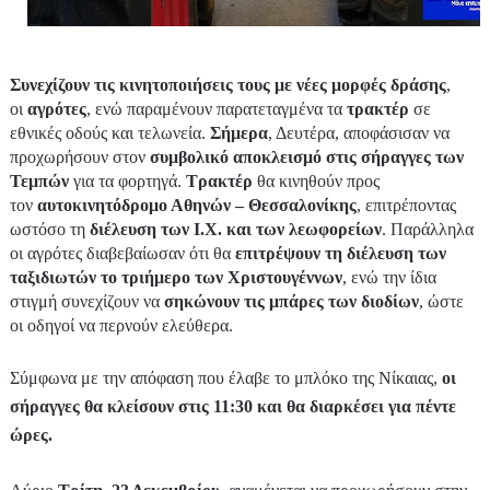
Συνεχίζουν τις κινητοποιήσεις τους με νέες μορφές δράσης
,
οι
αγρότες
, ενώ παραμένουν παρατεταγμένα τα
τρακτέρ
σε
εθνικές οδούς και τελωνεία.
Σήμερα
, Δευτέρα, αποφάσισαν να
προχωρήσουν στον
συμβολικό αποκλεισμό
στις σήραγγες των
Τεμπών
για τα φορτηγά.
Τρακτέρ
θα κινηθούν προς
τον
αυτοκινητόδρομο Αθηνών – Θεσσαλονίκης
, επιτρέποντας
ωστόσο τη
διέλευση των Ι.Χ. και των λεωφορείων
. Παράλληλα
οι αγρότες διαβεβαίωσαν ότι θα
επιτρέψουν τη διέλευση των
ταξιδιωτών το τριήμερο των Χριστουγέννων
, ενώ την ίδια
στιγμή συνεχίζουν να
σηκώνουν τις μπάρες των διοδίων
, ώστε
οι οδηγοί να περνούν ελεύθερα.
Σύμφωνα με την απόφαση που έλαβε το μπλόκο της Νίκαιας,
οι
σήραγγες θα κλείσουν στις 11:30 και θα διαρκέσει για πέντε
ώρες.