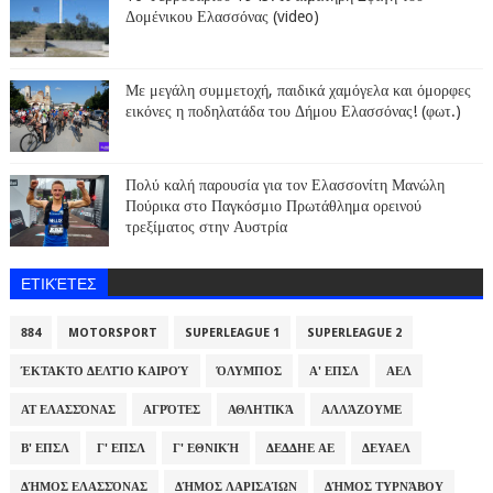
Δομένικου Ελασσόνας (video)
Με μεγάλη συμμετοχή, παιδικά χαμόγελα και όμορφες
εικόνες η ποδηλατάδα του Δήμου Ελασσόνας! (φωτ.)
Πολύ καλή παρουσία για τον Ελασσονίτη Μανώλη
Πούρικα στο Παγκόσμιο Πρωτάθλημα ορεινού
τρεξίματος στην Αυστρία
ΕΤΙΚΈΤΕΣ
884
MOTORSPORT
SUPERLEAGUE 1
SUPERLEAGUE 2
ΈΚΤΑΚΤΟ ΔΕΛΤΊΟ ΚΑΙΡΟΎ
ΌΛΥΜΠΟΣ
Α' ΕΠΣΛ
ΑΕΛ
ΑΤ ΕΛΑΣΣΌΝΑΣ
ΑΓΡΌΤΕΣ
ΑΘΛΗΤΙΚΆ
ΑΛΛΆΖΟΥΜΕ
Β' ΕΠΣΛ
Γ' ΕΠΣΛ
Γ' ΕΘΝΙΚΉ
ΔΕΔΔΗΕ ΑΕ
ΔΕΥΑΕΛ
ΔΉΜΟΣ ΕΛΑΣΣΌΝΑΣ
ΔΉΜΟΣ ΛΑΡΙΣΑΊΩΝ
ΔΉΜΟΣ ΤΥΡΝΆΒΟΥ