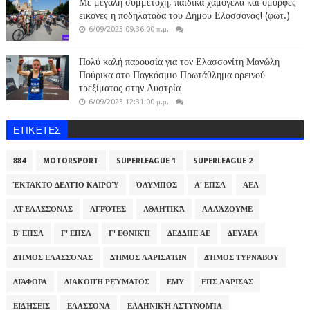
Με μεγάλη συμμετοχή, παιδικά χαμόγελα και όμορφες
εικόνες η ποδηλατάδα του Δήμου Ελασσόνας! (φωτ.)
6/09/2023 09:36:00 π.μ.
Πολύ καλή παρουσία για τον Ελασσονίτη Μανώλη
Πούρικα στο Παγκόσμιο Πρωτάθλημα ορεινού
τρεξίματος στην Αυστρία
6/09/2023 12:31:00 μ.μ.
ΕΤΙΚΈΤΕΣ
884
MOTORSPORT
SUPERLEAGUE 1
SUPERLEAGUE 2
ΈΚΤΑΚΤΟ ΔΕΛΤΊΟ ΚΑΙΡΟΎ
ΌΛΥΜΠΟΣ
Α' ΕΠΣΛ
ΑΕΛ
ΑΤ ΕΛΑΣΣΌΝΑΣ
ΑΓΡΌΤΕΣ
ΑΘΛΗΤΙΚΆ
ΑΛΛΆΖΟΥΜΕ
Β' ΕΠΣΛ
Γ' ΕΠΣΛ
Γ' ΕΘΝΙΚΉ
ΔΕΔΔΗΕ ΑΕ
ΔΕΥΑΕΛ
ΔΉΜΟΣ ΕΛΑΣΣΌΝΑΣ
ΔΉΜΟΣ ΛΑΡΙΣΑΊΩΝ
ΔΉΜΟΣ ΤΥΡΝΆΒΟΥ
ΔΙΆΦΟΡΑ
ΔΙΑΚΟΠΉ ΡΕΎΜΑΤΟΣ
ΕΜΥ
ΕΠΣ ΛΆΡΙΣΑΣ
ΕΙΔΉΣΕΙΣ
ΕΛΑΣΣΌΝΑ
ΕΛΛΗΝΙΚΉ ΑΣΤΥΝΟΜΊΑ