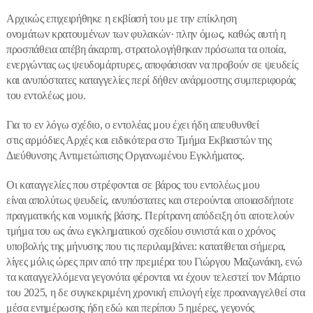
Αρχικώς επιχειρήθηκε η εκβίασή του με την επίκληση
ονομάτων κρατουμένων των φυλακών· πλην όμως, καθώς αυτή η
προσπάθεια απέβη άκαρπη, στρατολογήθηκαν πρόσωπα τα οποία,
ενεργώντας ως ψευδομάρτυρες, αποφάσισαν να προβούν σε ψευδείς
και ανυπόστατες καταγγελίες περί δήθεν ανάρμοστης συμπεριφοράς
του εντολέως μου.
Για το εν λόγω σχέδιο, ο εντολέας μου έχει ήδη απευθυνθεί
στις αρμόδιες Αρχές και ειδικότερα στο Τμήμα Εκβιαστών της
Διεύθυνσης Αντιμετώπισης Οργανωμένου Εγκλήματος.
Οι καταγγελίες που στρέφονται σε βάρος του εντολέως μου
είναι απολύτως ψευδείς, ανυπόστατες και στερούνται οποιασδήποτε
πραγματικής και νομικής βάσης. Περίτρανη απόδειξη ότι αποτελούν
τμήμα του ως άνω εγκληματικού σχεδίου συνιστά και ο χρόνος
υποβολής της μήνυσης που τις περιλαμβάνει: κατατίθεται σήμερα,
λίγες μόλις ώρες πριν από την πρεμιέρα του Γιώργου Μαζωνάκη, ενώ
τα καταγγελλόμενα γεγονότα φέρονται να έχουν τελεστεί τον Μάρτιο
του 2025, η δε συγκεκριμένη χρονική επιλογή είχε προαναγγελθεί στα
μέσα ενημέρωσης ήδη εδώ και περίπου 5 ημέρες, γεγονός