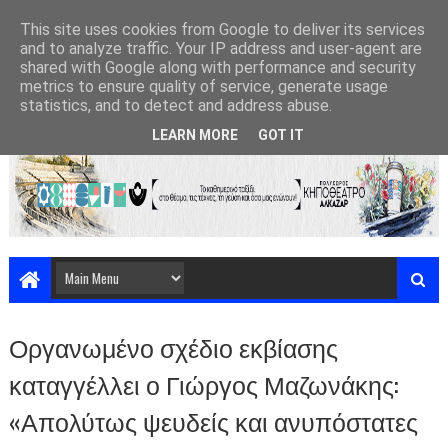
This site uses cookies from Google to deliver its services
and to analyze traffic. Your IP address and user-agent are
shared with Google along with performance and security
metrics to ensure quality of service, generate usage
statistics, and to detect and address abuse.
LEARN MORE
GOT IT
Οργανωμένο σχέδιο εκβίασης
καταγγέλλει ο Γιώργος Μαζωνάκης:
«Απολύτως ψευδείς και ανυπόστατες