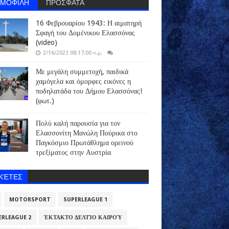
ΗΜΟΦΙΛΗ
ΠΡΟΣΦΑΤΑ
16 Φεβρουαρίου 1943: Η αιματηρή
Σφαγή του Δομένικου Ελασσόνας
(video)
2/16/2023 08:17:00 π.μ.
Με μεγάλη συμμετοχή, παιδικά
χαμόγελα και όμορφες εικόνες η
ποδηλατάδα του Δήμου Ελασσόνας!
(φωτ.)
Πολύ καλή παρουσία για τον
Ελασσονίτη Μανώλη Πούρικα στο
Παγκόσμιο Πρωτάθλημα ορεινού
τρεξίματος στην Αυστρία
ΙΚΈΤΕΣ
MOTORSPORT
SUPERLEAGUE 1
ERLEAGUE 2
ΈΚΤΑΚΤΟ ΔΕΛΤΊΟ ΚΑΙΡΟΎ