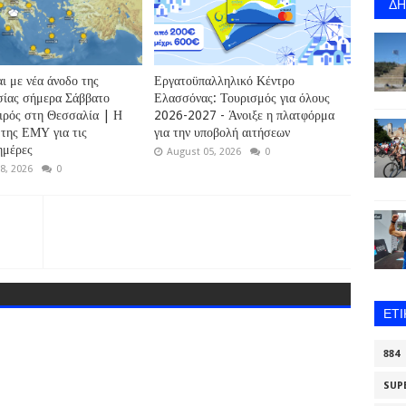
Δ
ι με νέα άνοδο της
Εργατοϋπαλληλικό Κέντρο
ίας σήμερα Σάββατο
Ελασσόνας: Τουρισμός για όλους
αιρός στη Θεσσαλία | Η
2026-2027 - Άνοιξε η πλατφόρμα
της ΕΜΥ για τις
για την υποβολή αιτήσεων
ημέρες
August 05, 2026
0
8, 2026
0
ΕΤ
884
SUP