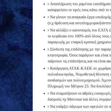
Αναπλήρωση του χαμένου εισοδήματος
καταρρεύσει οι τιμές τους κάτω από το
Να γίνουν τα αναγκαία έργα υποδομής 
(π.χ άρδευση και αντιπλημμυρική/αντιπ
Να αλλάξει ο κανονισμός του ΕΛΓΑ ώσ
το κεφάλαιο στο 100% από όλους τους φ
παραγωγής με επαρκή κρατική χρηματο
Σύνδεση της επιδότησης με την παραγ
κτηνοτροφία. Όσοι παράγουν και είναι π
παίρνουν τις επιδοτήσεις και να είναι α
Κατάργηση ΑΤΑΚ-ΚΑΕΚ σε χωράφια κ
πολυιδιοκτησίας. Νομοθετική θέσπιση 
αναδασμών και πολυτεμαχισμού. Άμεσ
Πληρωμή του Μέτρου 23. Να δουλέψει 
Να σταματήσουν οι αθρόες εισαγωγές
δασμούς πχ Mercosur και άλλες συμφων
Να υπάρξει πάγωμα των οφειλών σε 