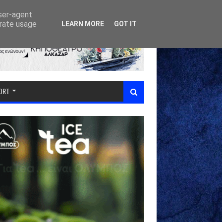
user-agent
erate usage
LEARN MORE
GOT IT
PORT