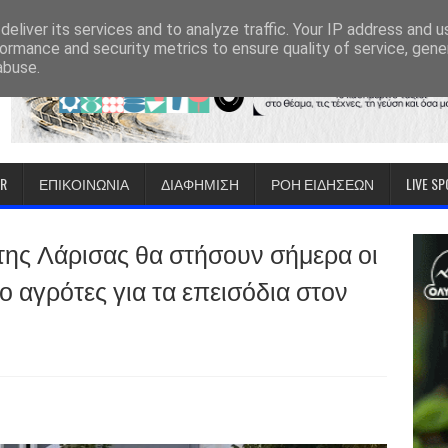
eliver its services and to analyze traffic. Your IP address and 
ormance and security metrics to ensure quality of service, gen
abuse.
IR
ΕΠΙΚΟΙΝΩΝΙΑ
ΔΙΑΦΗΜΙΣΗ
ΡΟΗ ΕΙΔΗΣΕΩΝ
LIVE S
της Λάρισας θα στήσουν σήμερα οι
ύο αγρότες για τα επεισόδια στον