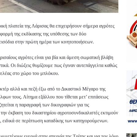
κή πλατεία της Λάρισας θα επιχειρήσουν σήμερα αγρότες
αφορμή της εκδίκασης της υπόθεσης των δύο
εισόδια στην πρώτη ημέρα των κινητοποιήσεων.
ρισαίους αγρότες είναι για βία και άμεση σωματική βλάβη
ικά. Οι διώξεις θυμίζουμε πως έγιναν αυτεπάγγελτα καθώς
γελέας στο χώρο του μπλόκου.
κτέρ αλλά και πεζή έξω από το Δικαστικό Μέγαρο της
λφων τους. Αίτημα εξάλλου που τίθεται μετ’ επιτάσεως
τείται η παραγραφή των δικογραφιών για τις
 την έκβαση του δικαστηρίου αγροτοσυνδικαλιστές εκτιμούν
ις, ειδικά σε περίπτωση καταδίκης των κατηγορούμενων.
μμετέχουν ενεργά στην απεργία της Τρίτης και για τον λόγο