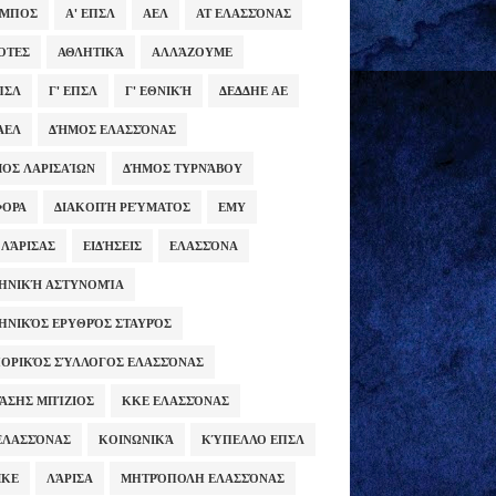
ΥΜΠΟΣ
Α' ΕΠΣΛ
ΑΕΛ
ΑΤ ΕΛΑΣΣΌΝΑΣ
ΌΤΕΣ
ΑΘΛΗΤΙΚΆ
ΑΛΛΆΖΟΥΜΕ
ΕΠΣΛ
Γ' ΕΠΣΛ
Γ' ΕΘΝΙΚΉ
ΔΕΔΔΗΕ ΑΕ
ΑΕΛ
ΔΉΜΟΣ ΕΛΑΣΣΌΝΑΣ
ΟΣ ΛΑΡΙΣΑΊΩΝ
ΔΉΜΟΣ ΤΥΡΝΆΒΟΥ
ΦΟΡΑ
ΔΙΑΚΟΠΉ ΡΕΎΜΑΤΟΣ
ΕΜΥ
 ΛΆΡΙΣΑΣ
ΕΙΔΉΣΕΙΣ
ΕΛΑΣΣΌΝΑ
ΗΝΙΚΉ ΑΣΤΥΝΟΜΊΑ
ΗΝΙΚΌΣ ΕΡΥΘΡΌΣ ΣΤΑΥΡΌΣ
ΟΡΙΚΌΣ ΣΎΛΛΟΓΟΣ ΕΛΑΣΣΌΝΑΣ
ΆΣΗΣ ΜΠΊΖΙΟΣ
ΚΚΕ ΕΛΑΣΣΌΝΑΣ
ΕΛΑΣΣΌΝΑΣ
ΚΟΙΝΩΝΙΚΆ
ΚΎΠΕΛΛΟ ΕΠΣΛ
ΜΚΕ
ΛΆΡΙΣΑ
ΜΗΤΡΌΠΟΛΗ ΕΛΑΣΣΌΝΑΣ