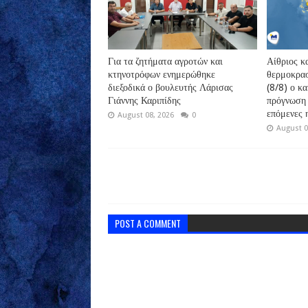
Για τα ζητήματα αγροτών και
Αίθριος κα
κτηνοτρόφων ενημερώθηκε
θερμοκρασ
διεξοδικά ο βουλευτής Λάρισας
(8/8) ο κ
Γιάννης Καριπίδης
πρόγνωση 
επόμενες 
August 08, 2026
0
August 0
POST A COMMENT