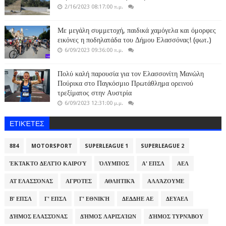
2/16/2023 08:17:00 π.μ.
Με μεγάλη συμμετοχή, παιδικά χαμόγελα και όμορφες
εικόνες η ποδηλατάδα του Δήμου Ελασσόνας! (φωτ.)
6/09/2023 09:36:00 π.μ.
Πολύ καλή παρουσία για τον Ελασσονίτη Μανώλη
Πούρικα στο Παγκόσμιο Πρωτάθλημα ορεινού
τρεξίματος στην Αυστρία
6/09/2023 12:31:00 μ.μ.
ΕΤΙΚΈΤΕΣ
884
MOTORSPORT
SUPERLEAGUE 1
SUPERLEAGUE 2
ΈΚΤΑΚΤΟ ΔΕΛΤΊΟ ΚΑΙΡΟΎ
ΌΛΥΜΠΟΣ
Α' ΕΠΣΛ
ΑΕΛ
ΑΤ ΕΛΑΣΣΌΝΑΣ
ΑΓΡΌΤΕΣ
ΑΘΛΗΤΙΚΆ
ΑΛΛΆΖΟΥΜΕ
Β' ΕΠΣΛ
Γ' ΕΠΣΛ
Γ' ΕΘΝΙΚΉ
ΔΕΔΔΗΕ ΑΕ
ΔΕΥΑΕΛ
ΔΉΜΟΣ ΕΛΑΣΣΌΝΑΣ
ΔΉΜΟΣ ΛΑΡΙΣΑΊΩΝ
ΔΉΜΟΣ ΤΥΡΝΆΒΟΥ