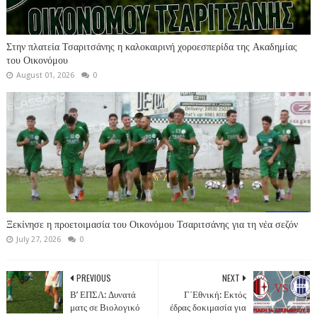
Στην πλατεία Τσαριτσάνης η καλοκαιρινή χοροεσπερίδα της Ακαδημίας
του Οικονόμου
August 01, 2026
0
Ξεκίνησε η προετοιμασία του Οικονόμου Τσαριτσάνης για τη νέα σεζόν
July 27, 2026
0
PREVIOUS
NEXT
Β’ ΕΠΣΛ: Δυνατά
Γ΄Εθνική: Εκτός
ματς σε Βιολογικό
έδρας δοκιμασία για