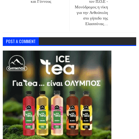
και Γόννους
τον Π.Ο.Ε -
Μονόδρομος η νίκη
για την Ανθούπολη
στο γήπεδο της
Ελασσόνας…
POST A COMMENT