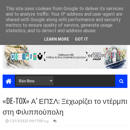
This site uses cookies from Google to deliver its services
and to analyze traffic. Your IP address and user-agent are
shared with Google along with performance and security
metrics to ensure quality of service, generate usage
statistics, and to detect and address abuse.
LEARN MORE
GOT IT
«DE-TOX» Α’ ΕΠΣΛ: Ξεχωρίζει το ντέρμπι
στη Φιλιππούπολη
12/13/2025 09:17:00 π.μ.