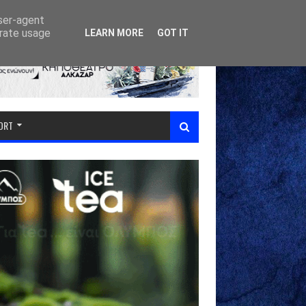
user-agent
erate usage
LEARN MORE
GOT IT
PORT