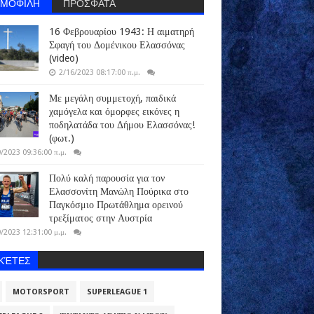
ΗΜΟΦΙΛΗ
ΠΡΟΣΦΑΤΑ
16 Φεβρουαρίου 1943: Η αιματηρή
Σφαγή του Δομένικου Ελασσόνας
(video)
2/16/2023 08:17:00 π.μ.
Με μεγάλη συμμετοχή, παιδικά
χαμόγελα και όμορφες εικόνες η
ποδηλατάδα του Δήμου Ελασσόνας!
(φωτ.)
/2023 09:36:00 π.μ.
Πολύ καλή παρουσία για τον
Ελασσονίτη Μανώλη Πούρικα στο
Παγκόσμιο Πρωτάθλημα ορεινού
τρεξίματος στην Αυστρία
/2023 12:31:00 μ.μ.
ΙΚΈΤΕΣ
MOTORSPORT
SUPERLEAGUE 1