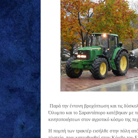
Παρά την έντονη βροχόπτωση και τις δύσκολε
Όλυμπο και το Σαραντάπορο κατέβηκαν με τ
κινητοποιήσεων στον αγροτικό κόσμο της περ
Η πομπή των τρακτέρ εισήλθε στην πόλη απ
πλατεία, πριν κατευθυνθεί στον Κόμβο του Ε