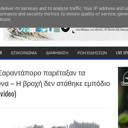
eliver its services and to analyze traffic. Your IP address and 
ormance and security metrics to ensure quality of service, gen
abuse.
IR
ΕΠΙΚΟΙΝΩΝΙΑ
ΔΙΑΦΗΜΙΣΗ
ΡΟΗ ΕΙΔΗΣΕΩΝ
LIVE S
Σαραντάπορο παρέταξαν τα
να – Η βροχή δεν στάθηκε εμπόδιο
video)