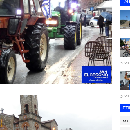
Δ
6/09
6/09
ΕΤ
884