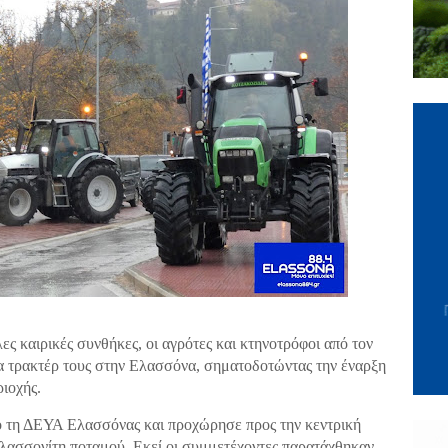
ς καιρικές συνθήκες, οι αγρότες και κτηνοτρόφοι από τον
α τρακτέρ τους στην Ελασσόνα, σηματοδοτώντας την έναρξη
ιοχής.
ό τη ΔΕΥΑ Ελασσόνας και προχώρησε προς την κεντρική
λασσονίτη ποταμού . Εκεί οι συμμετέχοντες παρατάχθηκαν