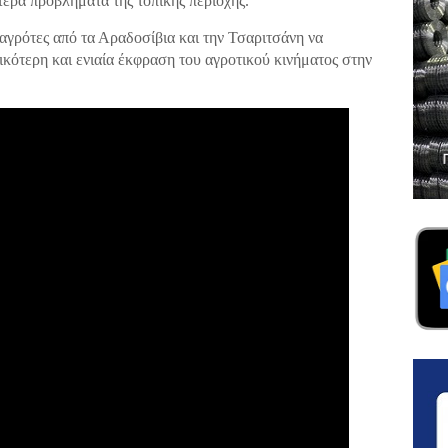
τερα προβλήματα της τοπικής περιοχής.
 αγρότες από τα Αραδοσίβια και την Τσαριτσάνη να
ικότερη και ενιαία έκφραση του αγροτικού κινήματος στην