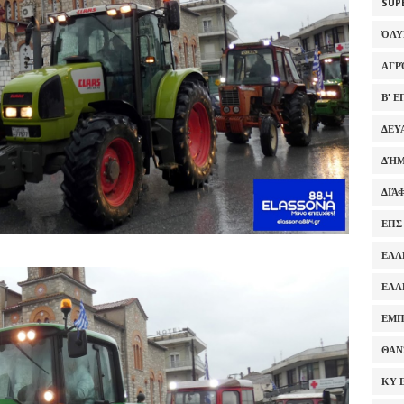
SUP
ΌΛ
ΑΓΡ
Β' 
ΔΕΥ
ΔΉΜ
ΔΙΆ
ΕΠΣ
ΕΛΛ
ΕΛΛ
ΕΜΠ
ΘΑΝ
ΚΥ 