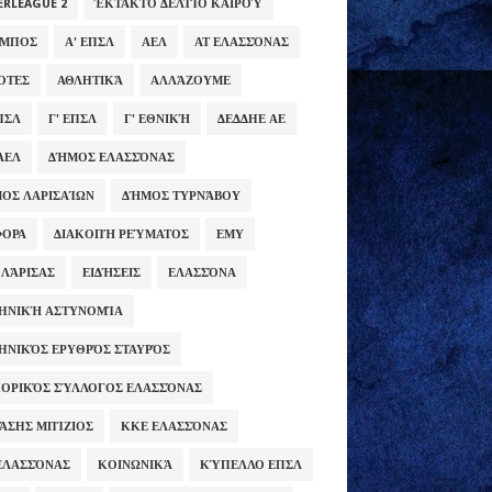
ERLEAGUE 2
ΈΚΤΑΚΤΟ ΔΕΛΤΊΟ ΚΑΙΡΟΎ
ΥΜΠΟΣ
Α' ΕΠΣΛ
ΑΕΛ
ΑΤ ΕΛΑΣΣΌΝΑΣ
ΌΤΕΣ
ΑΘΛΗΤΙΚΆ
ΑΛΛΆΖΟΥΜΕ
ΕΠΣΛ
Γ' ΕΠΣΛ
Γ' ΕΘΝΙΚΉ
ΔΕΔΔΗΕ ΑΕ
ΑΕΛ
ΔΉΜΟΣ ΕΛΑΣΣΌΝΑΣ
ΟΣ ΛΑΡΙΣΑΊΩΝ
ΔΉΜΟΣ ΤΥΡΝΆΒΟΥ
ΦΟΡΑ
ΔΙΑΚΟΠΉ ΡΕΎΜΑΤΟΣ
ΕΜΥ
 ΛΆΡΙΣΑΣ
ΕΙΔΉΣΕΙΣ
ΕΛΑΣΣΌΝΑ
ΗΝΙΚΉ ΑΣΤΥΝΟΜΊΑ
ΗΝΙΚΌΣ ΕΡΥΘΡΌΣ ΣΤΑΥΡΌΣ
ΟΡΙΚΌΣ ΣΎΛΛΟΓΟΣ ΕΛΑΣΣΌΝΑΣ
ΆΣΗΣ ΜΠΊΖΙΟΣ
ΚΚΕ ΕΛΑΣΣΌΝΑΣ
ΕΛΑΣΣΌΝΑΣ
ΚΟΙΝΩΝΙΚΆ
ΚΎΠΕΛΛΟ ΕΠΣΛ