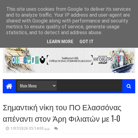
This site uses cookies from Google to deliver its services
and to analyze traffic. Your IP address and user-agent are
shared with Google along with performance and security
metrics to ensure quality of service, generate usage
statistics, and to detect and address abuse.
LEARN MORE
GOT IT
Σημαντική νίκη του ΠΟ Ελασσόνας
απέναντι στον Άρη Φιλιατών με 1-0
1/07/2026 05:14:00 μ.μ.