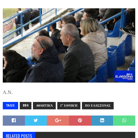
Α.Ν.
TAGS:
884
ΑΘΛΗΤΙΚΆ
Γ' ΕΘΝΙΚΉ
ΠΟ ΕΛΑΣΣΌΝΑΣ
RELATED POSTS