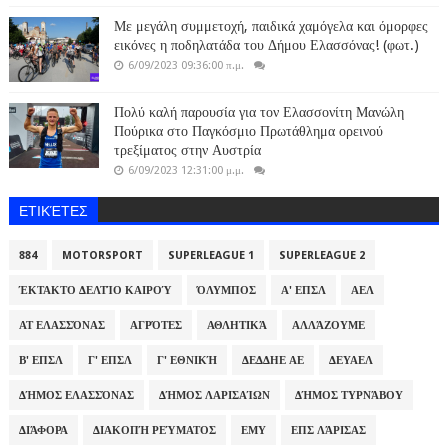
Με μεγάλη συμμετοχή, παιδικά χαμόγελα και όμορφες
εικόνες η ποδηλατάδα του Δήμου Ελασσόνας! (φωτ.)
6/09/2023 09:36:00 π.μ.
Πολύ καλή παρουσία για τον Ελασσονίτη Μανώλη
Πούρικα στο Παγκόσμιο Πρωτάθλημα ορεινού
τρεξίματος στην Αυστρία
6/09/2023 12:31:00 μ.μ.
ΕΤΙΚΈΤΕΣ
884
MOTORSPORT
SUPERLEAGUE 1
SUPERLEAGUE 2
ΈΚΤΑΚΤΟ ΔΕΛΤΊΟ ΚΑΙΡΟΎ
ΌΛΥΜΠΟΣ
Α' ΕΠΣΛ
ΑΕΛ
ΑΤ ΕΛΑΣΣΌΝΑΣ
ΑΓΡΌΤΕΣ
ΑΘΛΗΤΙΚΆ
ΑΛΛΆΖΟΥΜΕ
Β' ΕΠΣΛ
Γ' ΕΠΣΛ
Γ' ΕΘΝΙΚΉ
ΔΕΔΔΗΕ ΑΕ
ΔΕΥΑΕΛ
ΔΉΜΟΣ ΕΛΑΣΣΌΝΑΣ
ΔΉΜΟΣ ΛΑΡΙΣΑΊΩΝ
ΔΉΜΟΣ ΤΥΡΝΆΒΟΥ
ΔΙΆΦΟΡΑ
ΔΙΑΚΟΠΉ ΡΕΎΜΑΤΟΣ
ΕΜΥ
ΕΠΣ ΛΆΡΙΣΑΣ