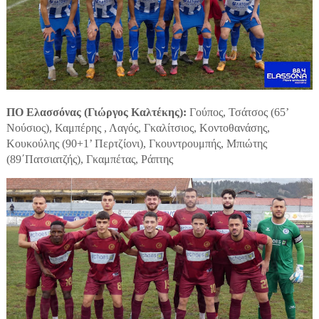
ΠΟ Ελασσόνας (Γιώργος Καλτέκης):
Γούπος, Τσάτσος (65’
Νούσιος), Καμπέρης , Λαγός, Γκαλίτσιος, Κοντοθανάσης,
Κουκούλης (90+1’ Περτζίονι), Γκουντρουμπής, Μπιώτης
(89΄Πατσιατζής), Γκαμπέτας, Ράπτης