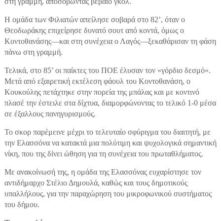
στη γραμμή, αποσοβώντας βέβαιο γκολ.
Η ομάδα των Φιλιατών απείλησε σοβαρά στο 82’, όταν ο
Θεοδωράκης επιχείρησε δυνατό σουτ από κοντά, όμως ο
Κοντοθανάσης—και στη συνέχεια ο Λαγός—ξεκαθάρισαν τη φάση
πάνω στη γραμμή.
Τελικά, στο 85’ οι παίκτες του ΠΟΕ έλυσαν τον «γόρδιο δεσμό».
Μετά από εξαιρετική εκτέλεση φάουλ του Κοντοθανάση, ο
Κουκούλης πετάχτηκε στην πορεία της μπάλας και με κοντινό
πλασέ την έστειλε στα δίχτυα, διαμορφώνοντας το τελικό 1-0 μέσα
σε έξαλλους πανηγυρισμούς.
Το σκορ παρέμεινε μέχρι το τελευταίο σφύριγμα του διαιτητή, με
την Ελασσόνα να κατακτά μια πολύτιμη και ψυχολογικά σημαντική
νίκη, που της δίνει ώθηση για τη συνέχεια του πρωταθλήματος.
Με ανακοίνωσή της, η ομάδα της Ελασσόνας ευχαρίστησε τον
αντιδήμαρχο Στέλιο Δημουλά, καθώς και τους δημοτικούς
υπαλλήλους, για την παραχώρηση του μικροφωνικού συστήματος
του δήμου.