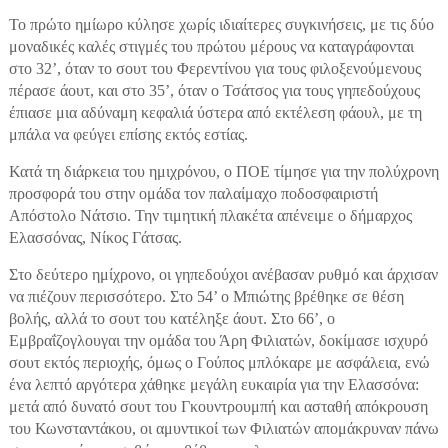
Το πρώτο ημίωρο κύλησε χωρίς ιδιαίτερες συγκινήσεις, με τις δύο
μοναδικές καλές στιγμές του πρώτου μέρους να καταγράφονται
στο 32’, όταν το σουτ του Φερεντίνου για τους φιλοξενούμενους
πέρασε άουτ, και στο 35’, όταν ο Τσάτσος για τους γηπεδούχους
έπιασε μια αδύναμη κεφαλιά ύστερα από εκτέλεση φάουλ, με τη
μπάλα να φεύγει επίσης εκτός εστίας.
Κατά τη διάρκεια του ημιχρόνου, ο ΠΟΕ τίμησε για την πολύχρονη
προσφορά του στην ομάδα τον παλαίμαχο ποδοσφαιριστή
Απόστολο Νάτσιο. Την τιμητική πλακέτα απένειμε ο δήμαρχος
Ελασσόνας, Νίκος Γάτσας.
Στο δεύτερο ημίχρονο, οι γηπεδούχοι ανέβασαν ρυθμό και άρχισαν
να πιέζουν περισσότερο. Στο 54’ ο Μπιώτης βρέθηκε σε θέση
βολής, αλλά το σουτ του κατέληξε άουτ. Στο 66’, ο
Εμβραΐζογλουγαι την ομάδα του Άρη Φιλιατών, δοκίμασε ισχυρό
σουτ εκτός περιοχής, όμως ο Γούπος μπλόκαρε με ασφάλεια, ενώ
ένα λεπτό αργότερα χάθηκε μεγάλη ευκαιρία για την Ελασσόνα:
μετά από δυνατό σουτ του Γκουντρουμπή και ασταθή απόκρουση
του Κωνσταντάκου, οι αμυντικοί των Φιλιατών απομάκρυναν πάνω