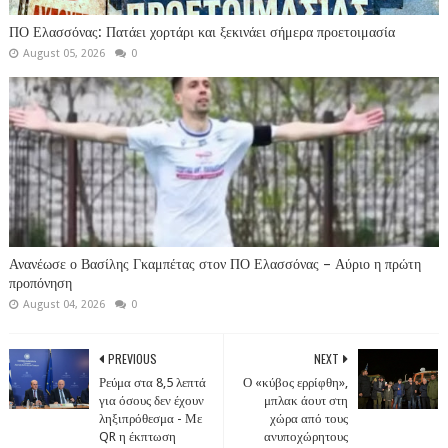
ΠΟ Ελασσόνας: Πατάει χορτάρι και ξεκινάει σήμερα προετοιμασία
August 05, 2026
0
Ανανέωσε ο Βασίλης Γκαμπέτας στον ΠΟ Ελασσόνας – Αύριο η πρώτη
προπόνηση
August 04, 2026
0
PREVIOUS
NEXT
Ρεύμα στα 8,5 λεπτά
Ο «κύβος ερρίφθη»,
για όσους δεν έχουν
μπλακ άουτ στη
ληξιπρόθεσμα - Με
χώρα από τους
QR η έκπτωση
ανυποχώρητους