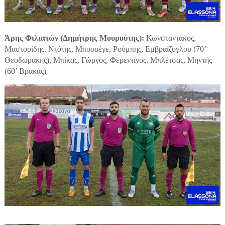
Άρης Φιλιατών (Δημήτρης Μουρούτης):
Κωνσταντάκος,
Μαστορίδης, Ντότης, Μποουέγε, Ρούμπης, Εμβραΐζογλου (70’
Θεοδωράκης), Μπίκας, Γώργος, Φερεντίνος, Μπλέτσας, Μηντής
(60’ Βρακάς)