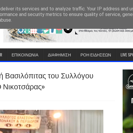
eliver its services and to analyze traffic. Your IP address and 
ormance and security metrics to ensure quality of service, gen
abuse.
IR
ΕΠΙΚΟΙΝΩΝΙΑ
ΔΙΑΦΗΜΙΣΗ
ΡΟΗ ΕΙΔΗΣΕΩΝ
LIVE S
ή Βασιλόπιτας του Συλλόγου
 Νικοτσάρας»