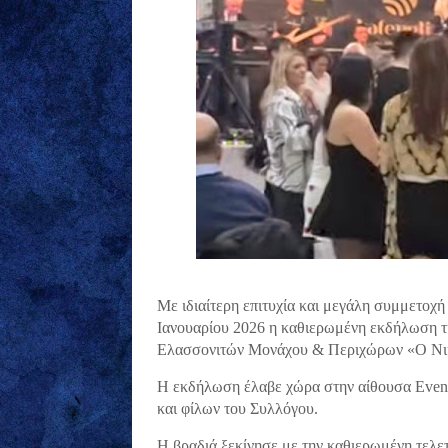
Με ιδιαίτερη επιτυχία και μεγάλη συμμετοχ
Ιανουαρίου 2026 η καθιερωμένη εκδήλωση τ
Ελασσονιτών Μονάχου & Περιχώρων «Ο Νι
Η εκδήλωση έλαβε χώρα στην αίθουσα Event
και φίλων του Συλλόγου.
Η βραδιά ξεκίνησε με την καθιερωμένη τελετή