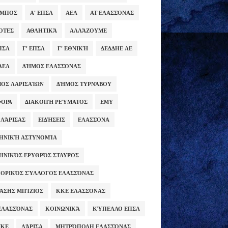
ΥΜΠΟΣ
Α' ΕΠΣΛ
ΑΕΛ
ΑΤ ΕΛΑΣΣΌΝΑΣ
ΌΤΕΣ
ΑΘΛΗΤΙΚΆ
ΑΛΛΆΖΟΥΜΕ
ΕΠΣΛ
Γ' ΕΠΣΛ
Γ' ΕΘΝΙΚΉ
ΔΕΔΔΗΕ ΑΕ
ΑΕΛ
ΔΉΜΟΣ ΕΛΑΣΣΌΝΑΣ
ΟΣ ΛΑΡΙΣΑΊΩΝ
ΔΉΜΟΣ ΤΥΡΝΆΒΟΥ
ΦΟΡΑ
ΔΙΑΚΟΠΉ ΡΕΎΜΑΤΟΣ
ΕΜΥ
 ΛΆΡΙΣΑΣ
ΕΙΔΉΣΕΙΣ
ΕΛΑΣΣΌΝΑ
ΗΝΙΚΉ ΑΣΤΥΝΟΜΊΑ
ΗΝΙΚΌΣ ΕΡΥΘΡΌΣ ΣΤΑΥΡΌΣ
ΟΡΙΚΌΣ ΣΎΛΛΟΓΟΣ ΕΛΑΣΣΌΝΑΣ
ΆΣΗΣ ΜΠΊΖΙΟΣ
ΚΚΕ ΕΛΑΣΣΌΝΑΣ
ΕΛΑΣΣΌΝΑΣ
ΚΟΙΝΩΝΙΚΆ
ΚΎΠΕΛΛΟ ΕΠΣΛ
ΜΚΕ
ΛΆΡΙΣΑ
ΜΗΤΡΌΠΟΛΗ ΕΛΑΣΣΌΝΑΣ