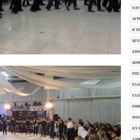
ΌΛ
ΑΓΡ
Β' 
ΔΕΥ
ΔΉΜ
ΔΙΆ
ΕΠΣ
ΕΛΛ
ΕΛΛ
ΕΜΠ
ΘΑΝ
ΚΥ 
ΛΑ