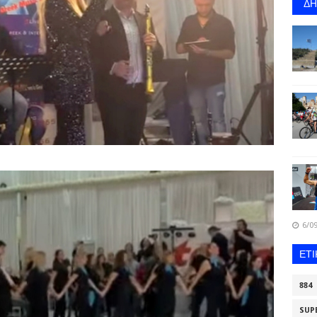
Δ
6/09
ΕΤ
884
SUP