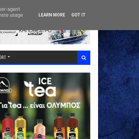
user-agent
erate usage
LEARN MORE
GOT IT
PORT