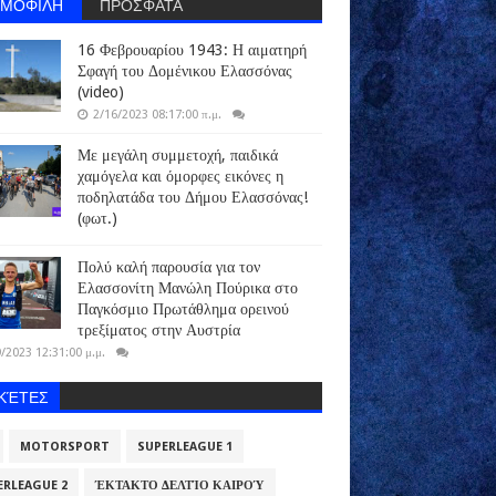
ΗΜΟΦΙΛΗ
ΠΡΟΣΦΑΤΑ
16 Φεβρουαρίου 1943: Η αιματηρή
Σφαγή του Δομένικου Ελασσόνας
(video)
2/16/2023 08:17:00 π.μ.
Με μεγάλη συμμετοχή, παιδικά
χαμόγελα και όμορφες εικόνες η
ποδηλατάδα του Δήμου Ελασσόνας!
(φωτ.)
Πολύ καλή παρουσία για τον
Ελασσονίτη Μανώλη Πούρικα στο
Παγκόσμιο Πρωτάθλημα ορεινού
τρεξίματος στην Αυστρία
/2023 12:31:00 μ.μ.
ΙΚΈΤΕΣ
MOTORSPORT
SUPERLEAGUE 1
ERLEAGUE 2
ΈΚΤΑΚΤΟ ΔΕΛΤΊΟ ΚΑΙΡΟΎ