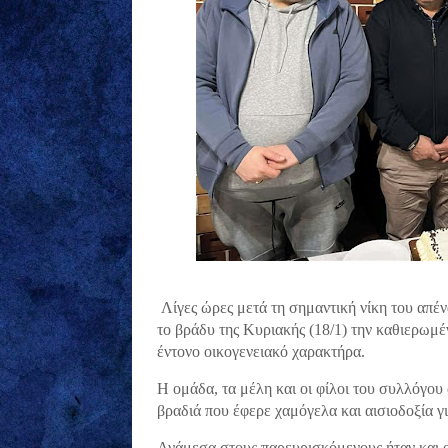
Λίγες ώρες μετά τη σημαντική νίκη του απέ
το βράδυ της Κυριακής (18/1) την καθιερωμέ
έντονο οικογενειακό χαρακτήρα.
Η ομάδα, τα μέλη και οι φίλοι του συλλόγου 
βραδιά που έφερε χαμόγελα και αισιοδοξία γι
Ανάμεσα στους παρευρισκόμενους ήταν και ο