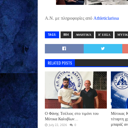
Α.Ν. με πληροφορίες από
Athleticlarissa
TAGS:
884
ΑΘΛΗΤΙΚΆ
Β' ΕΠΣΛ
ΜΎΤΙΚ
RELATED POSTS
Ο Φάνης Τσέλιος στο τιμόνι του
Μύτικας Κ
Μύτικα Καλυβίων…
τέταρτη χ
μπαράζ αν
July 22, 2026
0