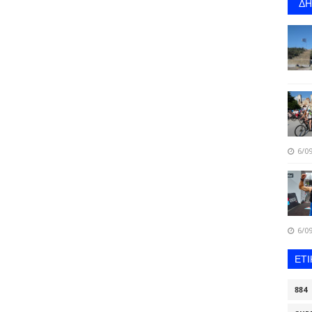
Δ
6/09
6/09
ΕΤ
884