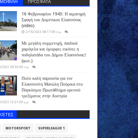
ΗΜΟΦΙΛΗ
ΠΡΟΣΦΑΤΑ
16 Φεβρουαρίου 1943: Η αιματηρή
Σφαγή του Δομένικου Ελασσόνας
(video)
2/16/2023 08:17:00 π.μ.
Με μεγάλη συμμετοχή, παιδικά
χαμόγελα και όμορφες εικόνες η
ποδηλατάδα του Δήμου Ελασσόνας!
(φωτ.)
/2023 09:36:00 π.μ.
Πολύ καλή παρουσία για τον
Ελασσονίτη Μανώλη Πούρικα στο
Παγκόσμιο Πρωτάθλημα ορεινού
τρεξίματος στην Αυστρία
/2023 12:31:00 μ.μ.
ΙΚΈΤΕΣ
MOTORSPORT
SUPERLEAGUE 1