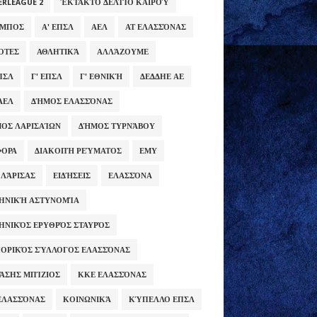
ERLEAGUE 2
ΈΚΤΑΚΤΟ ΔΕΛΤΊΟ ΚΑΙΡΟΎ
ΥΜΠΟΣ
Α' ΕΠΣΛ
ΑΕΛ
ΑΤ ΕΛΑΣΣΌΝΑΣ
ΌΤΕΣ
ΑΘΛΗΤΙΚΆ
ΑΛΛΆΖΟΥΜΕ
ΕΠΣΛ
Γ' ΕΠΣΛ
Γ' ΕΘΝΙΚΉ
ΔΕΔΔΗΕ ΑΕ
ΑΕΛ
ΔΉΜΟΣ ΕΛΑΣΣΌΝΑΣ
ΟΣ ΛΑΡΙΣΑΊΩΝ
ΔΉΜΟΣ ΤΥΡΝΆΒΟΥ
ΦΟΡΑ
ΔΙΑΚΟΠΉ ΡΕΎΜΑΤΟΣ
ΕΜΥ
 ΛΆΡΙΣΑΣ
ΕΙΔΉΣΕΙΣ
ΕΛΑΣΣΌΝΑ
ΗΝΙΚΉ ΑΣΤΥΝΟΜΊΑ
ΗΝΙΚΌΣ ΕΡΥΘΡΌΣ ΣΤΑΥΡΌΣ
ΟΡΙΚΌΣ ΣΎΛΛΟΓΟΣ ΕΛΑΣΣΌΝΑΣ
ΆΣΗΣ ΜΠΊΖΙΟΣ
ΚΚΕ ΕΛΑΣΣΌΝΑΣ
ΕΛΑΣΣΌΝΑΣ
ΚΟΙΝΩΝΙΚΆ
ΚΎΠΕΛΛΟ ΕΠΣΛ