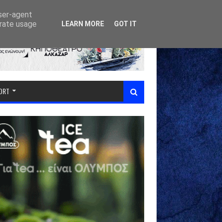
user-agent
erate usage
LEARN MORE
GOT IT
PORT