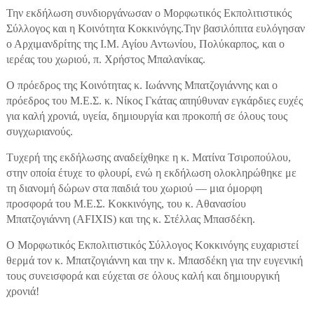
Την εκδήλωση συνδιοργάνωσαν ο Μορφωτικός Εκπολιτιστικός
Σύλλογος και η Κοινότητα Κοκκινόγης.Την βασιλόπιτα ευλόγησαν
ο Αρχιμανδρίτης της Ι.Μ. Αγίου Αντωνίου, Πολύκαρπος, και ο
ιερέας του χωριού, π. Χρήστος Μπαλανίκας.
Ο πρόεδρος της Κοινότητας κ. Ιωάννης Μπατζογιάννης και ο
πρόεδρος του Μ.Ε.Σ. κ. Νίκος Γκάτας απηύθυναν εγκάρδιες ευχές
για καλή χρονιά, υγεία, δημιουργία και προκοπή σε όλους τους
συγχωριανούς.
Τυχερή της εκδήλωσης αναδείχθηκε η κ. Ματίνα Τσιροπούλου,
στην οποία έτυχε το φλουρί, ενώ η εκδήλωση ολοκληρώθηκε με
τη διανομή δώρων στα παιδιά του χωριού — μια όμορφη
προσφορά του Μ.Ε.Σ. Κοκκινόγης, του κ. Αθανασίου
Μπατζογιάννη (AFIXIS) και της κ. Στέλλας Μπασδέκη.
Ο Μορφωτικός Εκπολιτιστικός Σύλλογος Κοκκινόγης ευχαριστεί
θερμά τον κ. Μπατζογιάννη και την κ. Μπασδέκη για την ευγενική
τους συνεισφορά και εύχεται σε όλους καλή και δημιουργική
χρονιά!