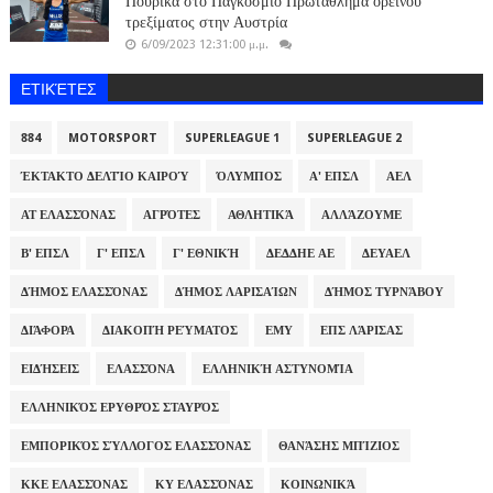
Πούρικα στο Παγκόσμιο Πρωτάθλημα ορεινού
τρεξίματος στην Αυστρία
6/09/2023 12:31:00 μ.μ.
ΕΤΙΚΈΤΕΣ
884
MOTORSPORT
SUPERLEAGUE 1
SUPERLEAGUE 2
ΈΚΤΑΚΤΟ ΔΕΛΤΊΟ ΚΑΙΡΟΎ
ΌΛΥΜΠΟΣ
Α' ΕΠΣΛ
ΑΕΛ
ΑΤ ΕΛΑΣΣΌΝΑΣ
ΑΓΡΌΤΕΣ
ΑΘΛΗΤΙΚΆ
ΑΛΛΆΖΟΥΜΕ
Β' ΕΠΣΛ
Γ' ΕΠΣΛ
Γ' ΕΘΝΙΚΉ
ΔΕΔΔΗΕ ΑΕ
ΔΕΥΑΕΛ
ΔΉΜΟΣ ΕΛΑΣΣΌΝΑΣ
ΔΉΜΟΣ ΛΑΡΙΣΑΊΩΝ
ΔΉΜΟΣ ΤΥΡΝΆΒΟΥ
ΔΙΆΦΟΡΑ
ΔΙΑΚΟΠΉ ΡΕΎΜΑΤΟΣ
ΕΜΥ
ΕΠΣ ΛΆΡΙΣΑΣ
ΕΙΔΉΣΕΙΣ
ΕΛΑΣΣΌΝΑ
ΕΛΛΗΝΙΚΉ ΑΣΤΥΝΟΜΊΑ
ΕΛΛΗΝΙΚΌΣ ΕΡΥΘΡΌΣ ΣΤΑΥΡΌΣ
ΕΜΠΟΡΙΚΌΣ ΣΎΛΛΟΓΟΣ ΕΛΑΣΣΌΝΑΣ
ΘΑΝΆΣΗΣ ΜΠΊΖΙΟΣ
ΚΚΕ ΕΛΑΣΣΌΝΑΣ
ΚΥ ΕΛΑΣΣΌΝΑΣ
ΚΟΙΝΩΝΙΚΆ