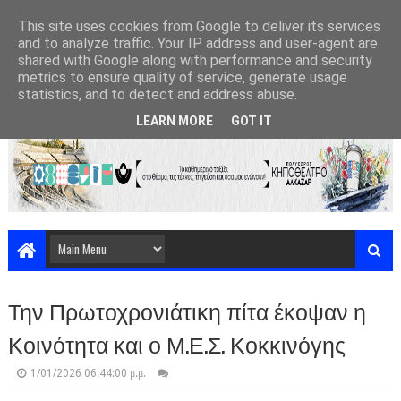
This site uses cookies from Google to deliver its services
and to analyze traffic. Your IP address and user-agent are
shared with Google along with performance and security
metrics to ensure quality of service, generate usage
statistics, and to detect and address abuse.
LEARN MORE
GOT IT
Την Πρωτοχρονιάτικη πίτα έκοψαν η
Κοινότητα και ο Μ.Ε.Σ. Κοκκινόγης
1/01/2026 06:44:00 μ.μ.