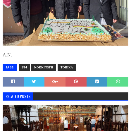
Α.Ν.
TAGS:
884
ΚΟΚΚΙΝΌΓΗ
ΤΟΠΙΚΆ
RELATED POSTS