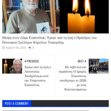
Θλίψη στον Λόφο Ελασσόνας: Έφυγε από τη ζωή ο Πρόεδρος του
Ποντιακού Συλλόγου Κύριλλος Τσακιρίδης
August 06, 2026
0
PREVIOUS
NEXT
Έφυγε από τη ζωή ο
Με λεβεντιά και
Απόστολος
παράδοση: Ο Δρυμός
Χατζηλέλεκας από
Ελασσόνας
την Τσαριτσάνη
υποδέχτηκε το 2026
Ελασσόνας
με τους
Καπεταναραίους
POST A COMMENT