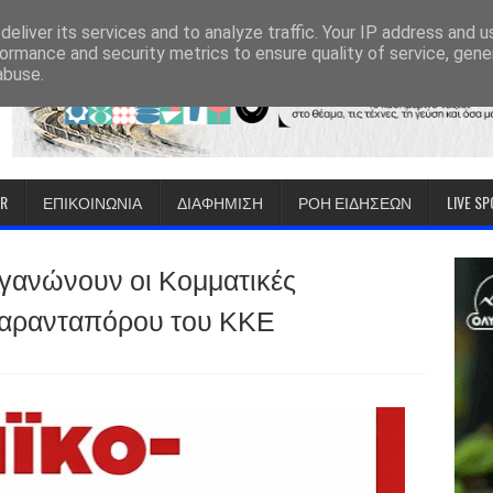
eliver its services and to analyze traffic. Your IP address and 
ormance and security metrics to ensure quality of service, gen
abuse.
IR
ΕΠΙΚΟΙΝΩΝΙΑ
ΔΙΑΦΗΜΙΣΗ
ΡΟΗ ΕΙΔΗΣΕΩΝ
LIVE S
ργανώνουν οι Κομματικές
αρανταπόρου του ΚΚΕ