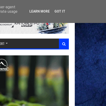
user-agent
erate usage
LEARN MORE
GOT IT
PORT