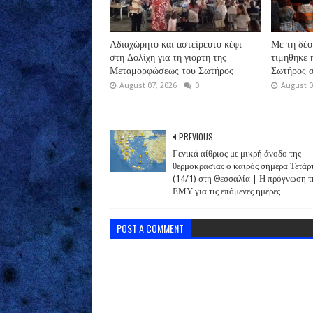
Αδιαχώρητο και αστείρευτο κέφι
Με τη δέο
στη Δολίχη για τη γιορτή της
τιμήθηκε
Μεταμορφώσεως του Σωτήρος
Σωτήρος σ
August 07, 2026
0
August 0
PREVIOUS
Γενικά αίθριος με μικρή άνοδο της
θερμοκρασίας ο καιρός σήμερα Τετάρ
(14/1) στη Θεσσαλία | Η πρόγνωση τ
ΕΜΥ για τις επόμενες ημέρες
POST A COMMENT