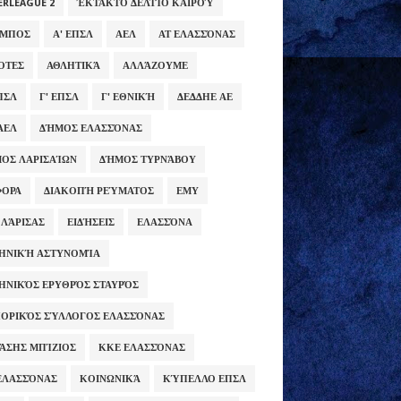
ERLEAGUE 2
ΈΚΤΑΚΤΟ ΔΕΛΤΊΟ ΚΑΙΡΟΎ
ΥΜΠΟΣ
Α' ΕΠΣΛ
ΑΕΛ
ΑΤ ΕΛΑΣΣΌΝΑΣ
ΌΤΕΣ
ΑΘΛΗΤΙΚΆ
ΑΛΛΆΖΟΥΜΕ
ΕΠΣΛ
Γ' ΕΠΣΛ
Γ' ΕΘΝΙΚΉ
ΔΕΔΔΗΕ ΑΕ
ΑΕΛ
ΔΉΜΟΣ ΕΛΑΣΣΌΝΑΣ
ΟΣ ΛΑΡΙΣΑΊΩΝ
ΔΉΜΟΣ ΤΥΡΝΆΒΟΥ
ΦΟΡΑ
ΔΙΑΚΟΠΉ ΡΕΎΜΑΤΟΣ
ΕΜΥ
 ΛΆΡΙΣΑΣ
ΕΙΔΉΣΕΙΣ
ΕΛΑΣΣΌΝΑ
ΗΝΙΚΉ ΑΣΤΥΝΟΜΊΑ
ΗΝΙΚΌΣ ΕΡΥΘΡΌΣ ΣΤΑΥΡΌΣ
ΟΡΙΚΌΣ ΣΎΛΛΟΓΟΣ ΕΛΑΣΣΌΝΑΣ
ΆΣΗΣ ΜΠΊΖΙΟΣ
ΚΚΕ ΕΛΑΣΣΌΝΑΣ
ΕΛΑΣΣΌΝΑΣ
ΚΟΙΝΩΝΙΚΆ
ΚΎΠΕΛΛΟ ΕΠΣΛ