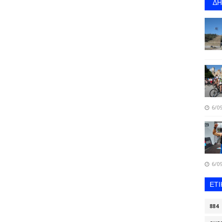
Δ
6/09
6/09
ΕΤ
884