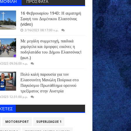
ΗΜΟΦΙΛΗ
ΠΡΟΣΦΑΤΑ
16 Φεβρουαρίου 1943: Η αιματηρή
Σφαγή του Δομένικου Ελασσόνας
(video)
2/16/2023 08:17:00 π.μ.
Με μεγάλη συμμετοχή, παιδικά
χαμόγελα και όμορφες εικόνες η
ποδηλατάδα του Δήμου Ελασσόνας!
(φωτ.)
/2023 09:36:00 π.μ.
Πολύ καλή παρουσία για τον
Ελασσονίτη Μανώλη Πούρικα στο
Παγκόσμιο Πρωτάθλημα ορεινού
τρεξίματος στην Αυστρία
/2023 12:31:00 μ.μ.
ΙΚΈΤΕΣ
MOTORSPORT
SUPERLEAGUE 1