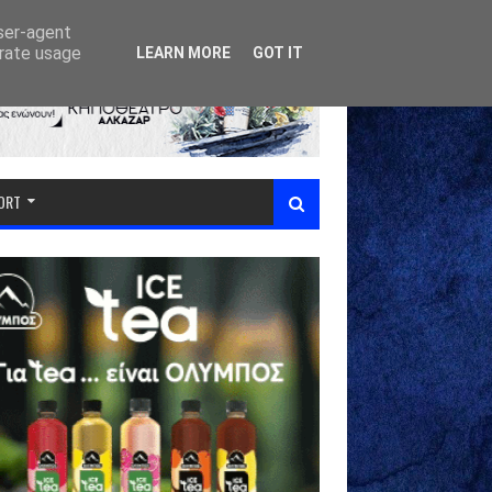
user-agent
erate usage
LEARN MORE
GOT IT
PORT