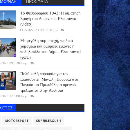
ΗΜΟΦΙΛΗ
ΠΡΟΣΦΑΤΑ
16 Φεβρουαρίου 1943: Η αιματηρή
Σφαγή του Δομένικου Ελασσόνας
(video)
2/16/2023 08:17:00 π.μ.
Με μεγάλη συμμετοχή, παιδικά
χαμόγελα και όμορφες εικόνες η
ποδηλατάδα του Δήμου Ελασσόνας!
(φωτ.)
/2023 09:36:00 π.μ.
Πολύ καλή παρουσία για τον
Ελασσονίτη Μανώλη Πούρικα στο
Παγκόσμιο Πρωτάθλημα ορεινού
τρεξίματος στην Αυστρία
/2023 12:31:00 μ.μ.
ΙΚΈΤΕΣ
MOTORSPORT
SUPERLEAGUE 1