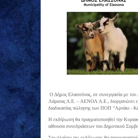
Ο Δήμος Ελασσόνας, σε συνεργασία με τον
Λάρισας Α.Ε. – ΑΕΝΟΛ Α.Ε., διοργανώνει 
διαδικασίας πώλησης των ΠΟΠ “Αρνάκι - Κ
Η εκδήλωση θα πραγματοποιηθεί την Κυριακή
αίθουσα συνεδριάσεων του Δημοτικού Συμβ
Στο πλαίσιο της εκδήλωσης θα παρουσιαστούν