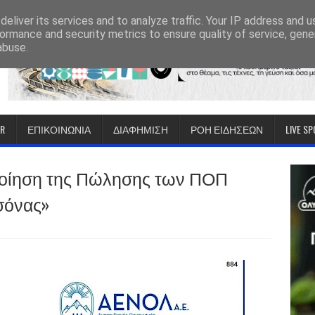
eliver its services and to analyze traffic. Your IP address and 
ormance and security metrics to ensure quality of service, gen
abuse.
IR
ΕΠΙΚΟΙΝΩΝΙΑ
ΔΙΑΦΗΜΙΣΗ
ΡΟΗ ΕΙΔΗΣΕΩΝ
LIVE S
ποίηση της Πώλησης των ΠΟΠ
σόνας»