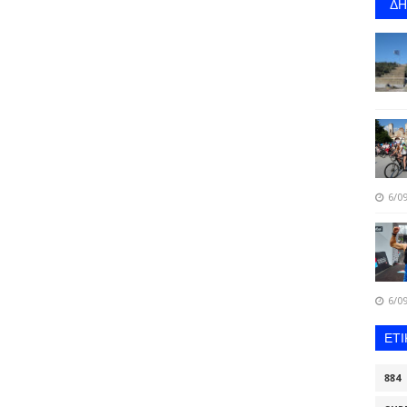
Δ
6/09
6/09
ΕΤ
884