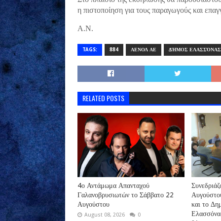
η πιστοποίηση για τους παραγωγούς και επαγγ
Α.Ν.
TAGS:
884
ΑΕΝΟΛ ΑΕ
ΔΉΜΟΣ ΕΛΑΣΣΌΝΑΣ
RELATED POSTS
4ο Αντάμωμα Απανταχού
Συνεδριάζ
Γαλανοβρυσιωτών το Σάββατο 22
Αυγούστου
Αυγούστου
και το Δη
Ελασσόνα
August 08, 2026
0