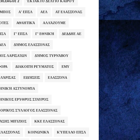
ERLEAGUE 2
ΈΚΤΑΚΤΟ ΔΕΛΤΊΟ ΚΑΙΡΟΎ
ΥΜΠΟΣ
Α' ΕΠΣΛ
ΑΕΛ
ΑΤ ΕΛΑΣΣΌΝΑΣ
ΌΤΕΣ
ΑΘΛΗΤΙΚΆ
ΑΛΛΆΖΟΥΜΕ
ΕΠΣΛ
Γ' ΕΠΣΛ
Γ' ΕΘΝΙΚΉ
ΔΕΔΔΗΕ ΑΕ
ΑΕΛ
ΔΉΜΟΣ ΕΛΑΣΣΌΝΑΣ
ΟΣ ΛΑΡΙΣΑΊΩΝ
ΔΉΜΟΣ ΤΥΡΝΆΒΟΥ
ΦΟΡΑ
ΔΙΑΚΟΠΉ ΡΕΎΜΑΤΟΣ
ΕΜΥ
 ΛΆΡΙΣΑΣ
ΕΙΔΉΣΕΙΣ
ΕΛΑΣΣΌΝΑ
ΗΝΙΚΉ ΑΣΤΥΝΟΜΊΑ
ΗΝΙΚΌΣ ΕΡΥΘΡΌΣ ΣΤΑΥΡΌΣ
ΟΡΙΚΌΣ ΣΎΛΛΟΓΟΣ ΕΛΑΣΣΌΝΑΣ
ΆΣΗΣ ΜΠΊΖΙΟΣ
ΚΚΕ ΕΛΑΣΣΌΝΑΣ
ΕΛΑΣΣΌΝΑΣ
ΚΟΙΝΩΝΙΚΆ
ΚΎΠΕΛΛΟ ΕΠΣΛ