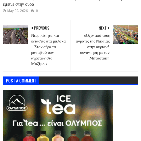
έμεινε στην ουρά
May 09, 2026
0
PREVIOUS
NEXT
Νευρικότητα και
«Όχι» από τους
εντάσεις στα μπλόκα
αγρότες της Νίκαιας
– Στον αέρα τα
στην αυριανή
ραντεβού των
συνάντηση με τον
αγροτών στο
Μητσοτάκη
Μαξίμου
POST A COMMENT