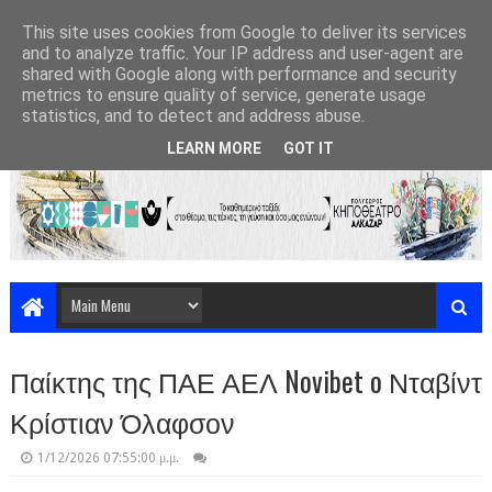
This site uses cookies from Google to deliver its services
and to analyze traffic. Your IP address and user-agent are
shared with Google along with performance and security
metrics to ensure quality of service, generate usage
statistics, and to detect and address abuse.
LEARN MORE
GOT IT
Παίκτης της ΠΑΕ ΑΕΛ Novibet o Νταβίντ
Κρίστιαν Όλαφσον
1/12/2026 07:55:00 μ.μ.