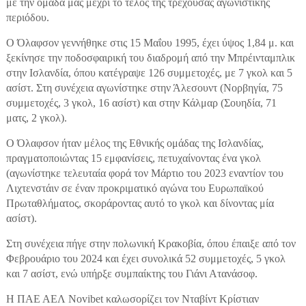
με την ομάδα μας μέχρι το τέλος της τρέχουσας αγωνιστικής
περιόδου.
Ο Όλαφσον γεννήθηκε στις 15 Μαΐου 1995, έχει ύψος 1,84 μ. και
ξεκίνησε την ποδοσφαιρική του διαδρομή από την Μπρέινταμπλικ
στην Ισλανδία, όπου κατέγραψε 126 συμμετοχές, με 7 γκολ και 5
ασίστ. Στη συνέχεια αγωνίστηκε στην Άλεσουντ (Νορβηγία, 75
συμμετοχές, 3 γκολ, 16 ασίστ) και στην Κάλμαρ (Σουηδία, 71
ματς, 2 γκολ).
Ο Όλαφσον ήταν μέλος της Εθνικής ομάδας της Ισλανδίας,
πραγματοποιώντας 15 εμφανίσεις, πετυχαίνοντας ένα γκολ
(αγωνίστηκε τελευταία φορά τον Μάρτιο του 2023 εναντίον του
Λιχτενστάιν σε έναν προκριματικό αγώνα του Ευρωπαϊκού
Πρωταθλήματος, σκοράροντας αυτό το γκολ και δίνοντας μία
ασίστ).
Στη συνέχεια πήγε στην πολωνική Κρακοβία, όπου έπαιξε από τον
Φεβρουάριο του 2024 και έχει συνολικά 52 συμμετοχές, 5 γκολ
και 7 ασίστ, ενώ υπήρξε συμπαίκτης του Γιάνι Ατανάσοφ.
Η ΠΑΕ ΑΕΛ Novibet καλωσορίζει τον Νταβίντ Κρίστιαν