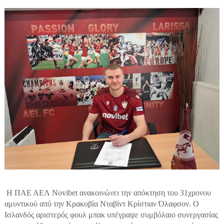
Η ΠΑΕ ΑΕΛ Novibet ανακοινώνει την απόκτηση του 31χρονου
αμυντικού από την Kρακοβία Νταβίντ Κρίστιαν Όλαφσον. Ο
Ισλανδός αριστερός φουλ μπακ υπέγραψε συμβόλαιο συνεργασίας