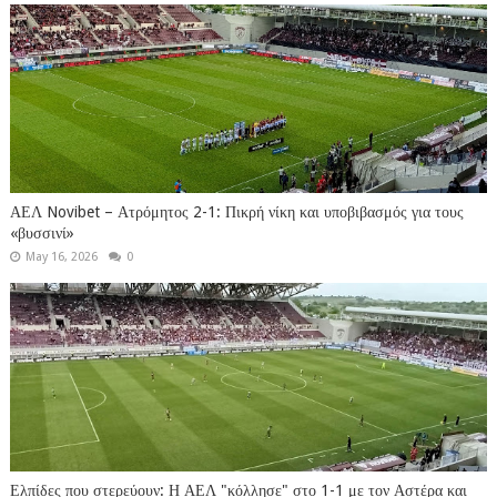
ΑΕΛ Novibet – Ατρόμητος 2-1: Πικρή νίκη και υποβιβασμός για τους
«βυσσινί»
May 16, 2026
0
Ελπίδες που στερεύουν: Η ΑΕΛ "κόλλησε" στο 1-1 με τον Αστέρα και