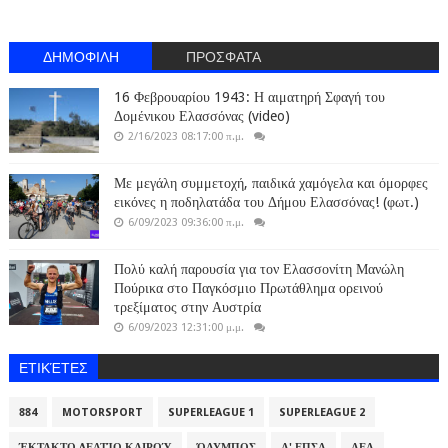
ΔΗΜΟΦΙΛΗ
ΠΡΟΣΦΑΤΑ
16 Φεβρουαρίου 1943: Η αιματηρή Σφαγή του
Δομένικου Ελασσόνας (video)
2/16/2023 08:17:00 π.μ.
Με μεγάλη συμμετοχή, παιδικά χαμόγελα και όμορφες
εικόνες η ποδηλατάδα του Δήμου Ελασσόνας! (φωτ.)
6/09/2023 09:36:00 π.μ.
Πολύ καλή παρουσία για τον Ελασσονίτη Μανώλη
Πούρικα στο Παγκόσμιο Πρωτάθλημα ορεινού
τρεξίματος στην Αυστρία
6/09/2023 12:31:00 μ.μ.
ΕΤΙΚΈΤΕΣ
884
MOTORSPORT
SUPERLEAGUE 1
SUPERLEAGUE 2
ΈΚΤΑΚΤΟ ΔΕΛΤΊΟ ΚΑΙΡΟΎ
ΌΛΥΜΠΟΣ
Α' ΕΠΣΛ
ΑΕΛ