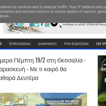
eliver its services and to analyze traffic. Your IP address and 
ormance and security metrics to ensure quality of service, gen
abuse.
IR
ΕΠΙΚΟΙΝΩΝΙΑ
ΔΙΑΦΗΜΙΣΗ
ΡΟΗ ΕΙΔΗΣΕΩΝ
LIVE S
ήμερα Πέμπτη 19/2 στη Θεσσαλία -
αρασκευή - Με τι καιρό θα
Καθαρά Δευτέρα