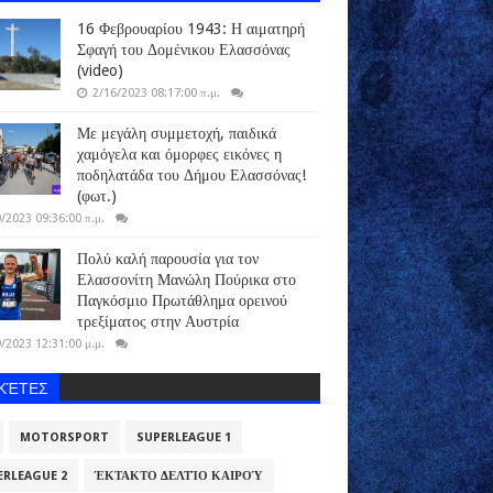
16 Φεβρουαρίου 1943: Η αιματηρή
Σφαγή του Δομένικου Ελασσόνας
(video)
2/16/2023 08:17:00 π.μ.
Με μεγάλη συμμετοχή, παιδικά
χαμόγελα και όμορφες εικόνες η
ποδηλατάδα του Δήμου Ελασσόνας!
(φωτ.)
/2023 09:36:00 π.μ.
Πολύ καλή παρουσία για τον
Ελασσονίτη Μανώλη Πούρικα στο
Παγκόσμιο Πρωτάθλημα ορεινού
τρεξίματος στην Αυστρία
/2023 12:31:00 μ.μ.
ΙΚΈΤΕΣ
MOTORSPORT
SUPERLEAGUE 1
ERLEAGUE 2
ΈΚΤΑΚΤΟ ΔΕΛΤΊΟ ΚΑΙΡΟΎ