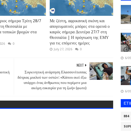
θριος σήμερα Τρίτη 28/7
Με ζέστη, αφρικανική σκόνη και
στη Θεσσαλία με
απογευματινές μπόρες στα ορεινά ο
α τοπικών βροχών στα
καιρός σήμερα Δευτέρα 27/7 στη
Θεσσαλία | Η πρόγνωση της ΕΜΥ
για τις επόμενες ημέρες
2026
0
July 27, 2026
0
6/09
NEXT
ροτική
Συγκινητική ανάρτηση Ελασσονίτισσας
δότριας μυελού των οστών: «Κάπου εκεί έξω
υπάρχει ένας άνθρωπος που περίμενε μια
ακόμη ευκαιρία για τη ζωή» (φωτο)
6/09
ΕΤ
884
SUP