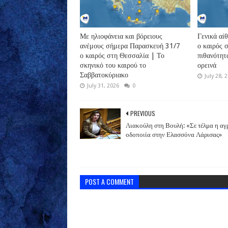
Με ηλιοφάνεια και βόρειους
Γενικά αί
ανέμους σήμερα Παρασκευή 31/7
ο καιρός 
ο καιρός στη Θεσσαλία | Το
πιθανότητ
σκηνικό του καιρού το
ορεινά
Σαββατοκύριακο
July 28, 
July 31, 2026
0
PREVIOUS
Λιακούλη στη Βουλή: «Σε τέλμα η αγ
οδοποιία στην Ελασσόνα Λάρισας»
POST A COMMENT