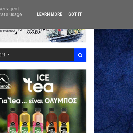
user-agent
erate usage
LEARN MORE
GOT IT
PORT