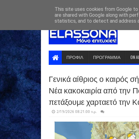
HOME
ABOUT
CONTACT US
This site uses cookies from Google to d
are shared with Google along with perf
statistics, and to detect and address 
ΠΡΟΦΙΛ
ΠΡΟΓΡΑΜΜΑ
ON A
Γενικά αίθριος ο καιρός σ
Νέα κακοκαιρία από την Π
πετάξουμε χαρταετό την 
2/19/2026 08:21:00 π.μ.