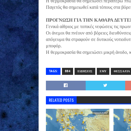
Η θερμοκρασία θα σημειώσει περαιτέρω πτώ
Παγετός θα σημειωθεί κατά τόπους στα βόρει
ΠΡΟΓΝΩΣΗ ΓΙΑ ΤΗΝ ΚΑΘΑΡΑ ΔΕΥΤΕΡΑ
Γενικά αίθριος με τοπικές νεφώσεις τις πρωιν
Οι άνεμοι θα πνέουν από βόρειες διευθύνσεις
απόγευμα θα στραφούν σε δυτικούς νοτιοδυτι
μποφόρ.
Η θερμοκρασία θα σημειώσει μικρή άνοδο, κ
TAGS:
884
ΕΙΔΉΣΕΙΣ
ΕΜΥ
ΘΕΣΣΑΛΊΑ
RELATED POSTS