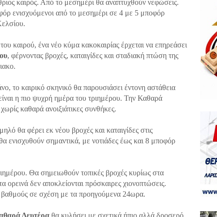
θριος καιρός. Από το μεσημέρι θα αναπτυχθούν νεφώσεις.
οφόρ ενισχυόμενοι από το μεσημέρι σε 4 με 5 μποφόρ
Κελσίου.
ου καιρού, ένα νέο κύμα κακοκαιρίας έρχεται να επηρεάσει
ου
, φέρνοντας βροχές, καταιγίδες και σταδιακή πτώση της
ιακο.
ο, το καιρικό σκηνικό θα παρουσιάσει έντονη αστάθεια
ίναι η πιο ψυχρή ημέρα του τριημέρου. Την Καθαρά
 χωρίς καθαρά ανοιξιάτικες συνθήκες.
λό θα φέρει εκ νέου βροχές και καταιγίδες στις
 θα ενισχυθούν σημαντικά, με νοτιάδες έως και 8 μποφόρ
τριημέρου. Θα σημειωθούν τοπικές βροχές κυρίως στα
τα ορεινά δεν αποκλείονται πρόσκαιρες χιονοπτώσεις.
 βαθμούς σε σχέση με τα προηγούμενα 24ωρα.
αθαρά Δευτέρα
θα κυλήσει με σχετικά ήπιο αλλά δροσερό