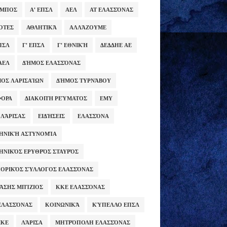
ΥΜΠΟΣ
Α' ΕΠΣΛ
ΑΕΛ
ΑΤ ΕΛΑΣΣΌΝΑΣ
ΌΤΕΣ
ΑΘΛΗΤΙΚΆ
ΑΛΛΆΖΟΥΜΕ
ΕΠΣΛ
Γ' ΕΠΣΛ
Γ' ΕΘΝΙΚΉ
ΔΕΔΔΗΕ ΑΕ
ΑΕΛ
ΔΉΜΟΣ ΕΛΑΣΣΌΝΑΣ
ΟΣ ΛΑΡΙΣΑΊΩΝ
ΔΉΜΟΣ ΤΥΡΝΆΒΟΥ
ΦΟΡΑ
ΔΙΑΚΟΠΉ ΡΕΎΜΑΤΟΣ
ΕΜΥ
 ΛΆΡΙΣΑΣ
ΕΙΔΉΣΕΙΣ
ΕΛΑΣΣΌΝΑ
ΗΝΙΚΉ ΑΣΤΥΝΟΜΊΑ
ΗΝΙΚΌΣ ΕΡΥΘΡΌΣ ΣΤΑΥΡΌΣ
ΟΡΙΚΌΣ ΣΎΛΛΟΓΟΣ ΕΛΑΣΣΌΝΑΣ
ΆΣΗΣ ΜΠΊΖΙΟΣ
ΚΚΕ ΕΛΑΣΣΌΝΑΣ
ΕΛΑΣΣΌΝΑΣ
ΚΟΙΝΩΝΙΚΆ
ΚΎΠΕΛΛΟ ΕΠΣΛ
ΜΚΕ
ΛΆΡΙΣΑ
ΜΗΤΡΌΠΟΛΗ ΕΛΑΣΣΌΝΑΣ