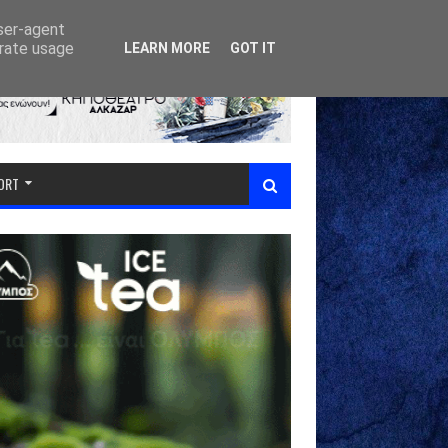
user-agent
erate usage
LEARN MORE
GOT IT
PORT