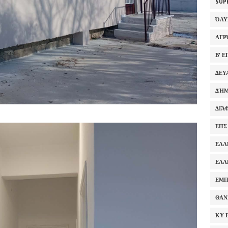
SUP
ΌΛ
ΑΓΡ
Β' 
ΔΕΥ
ΔΉΜ
ΔΙΆ
ΕΠΣ
ΕΛΛ
ΕΛΛ
ΕΜΠ
ΘΑΝ
ΚΥ 