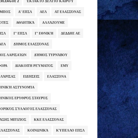
ERLEAGUE 2
ΈΚΤΑΚΤΟ ΔΕΛΤΊΟ ΚΑΙΡΟΎ
ΥΜΠΟΣ
Α' ΕΠΣΛ
ΑΕΛ
ΑΤ ΕΛΑΣΣΌΝΑΣ
ΌΤΕΣ
ΑΘΛΗΤΙΚΆ
ΑΛΛΆΖΟΥΜΕ
ΕΠΣΛ
Γ' ΕΠΣΛ
Γ' ΕΘΝΙΚΉ
ΔΕΔΔΗΕ ΑΕ
ΑΕΛ
ΔΉΜΟΣ ΕΛΑΣΣΌΝΑΣ
ΟΣ ΛΑΡΙΣΑΊΩΝ
ΔΉΜΟΣ ΤΥΡΝΆΒΟΥ
ΦΟΡΑ
ΔΙΑΚΟΠΉ ΡΕΎΜΑΤΟΣ
ΕΜΥ
 ΛΆΡΙΣΑΣ
ΕΙΔΉΣΕΙΣ
ΕΛΑΣΣΌΝΑ
ΗΝΙΚΉ ΑΣΤΥΝΟΜΊΑ
ΗΝΙΚΌΣ ΕΡΥΘΡΌΣ ΣΤΑΥΡΌΣ
ΟΡΙΚΌΣ ΣΎΛΛΟΓΟΣ ΕΛΑΣΣΌΝΑΣ
ΆΣΗΣ ΜΠΊΖΙΟΣ
ΚΚΕ ΕΛΑΣΣΌΝΑΣ
ΕΛΑΣΣΌΝΑΣ
ΚΟΙΝΩΝΙΚΆ
ΚΎΠΕΛΛΟ ΕΠΣΛ