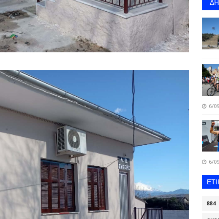
Δ
6/09
6/09
ΕΤ
884