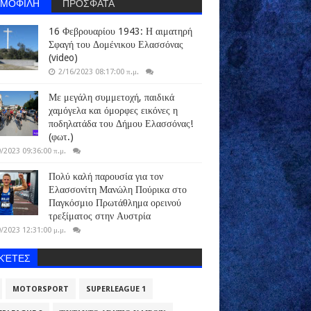
ΗΜΟΦΙΛΗ
ΠΡΟΣΦΑΤΑ
16 Φεβρουαρίου 1943: Η αιματηρή
Σφαγή του Δομένικου Ελασσόνας
(video)
2/16/2023 08:17:00 π.μ.
Με μεγάλη συμμετοχή, παιδικά
χαμόγελα και όμορφες εικόνες η
ποδηλατάδα του Δήμου Ελασσόνας!
(φωτ.)
/2023 09:36:00 π.μ.
Πολύ καλή παρουσία για τον
Ελασσονίτη Μανώλη Πούρικα στο
Παγκόσμιο Πρωτάθλημα ορεινού
τρεξίματος στην Αυστρία
/2023 12:31:00 μ.μ.
ΙΚΈΤΕΣ
MOTORSPORT
SUPERLEAGUE 1