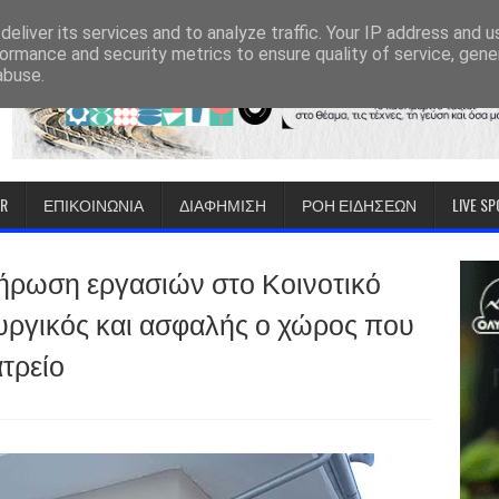
eliver its services and to analyze traffic. Your IP address and 
ormance and security metrics to ensure quality of service, gen
abuse.
IR
ΕΠΙΚΟΙΝΩΝΙΑ
ΔΙΑΦΗΜΙΣΗ
ΡΟΗ ΕΙΔΗΣΕΩΝ
LIVE S
ήρωση εργασιών στο Κοινοτικό
υργικός και ασφαλής ο χώρος που
ατρείο