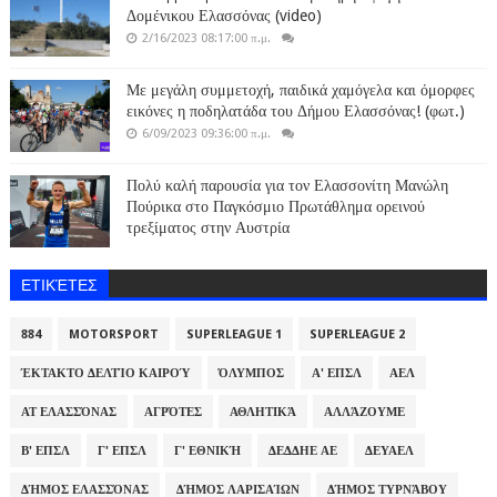
Δομένικου Ελασσόνας (video)
2/16/2023 08:17:00 π.μ.
Με μεγάλη συμμετοχή, παιδικά χαμόγελα και όμορφες
εικόνες η ποδηλατάδα του Δήμου Ελασσόνας! (φωτ.)
6/09/2023 09:36:00 π.μ.
Πολύ καλή παρουσία για τον Ελασσονίτη Μανώλη
Πούρικα στο Παγκόσμιο Πρωτάθλημα ορεινού
τρεξίματος στην Αυστρία
ΕΤΙΚΈΤΕΣ
884
MOTORSPORT
SUPERLEAGUE 1
SUPERLEAGUE 2
ΈΚΤΑΚΤΟ ΔΕΛΤΊΟ ΚΑΙΡΟΎ
ΌΛΥΜΠΟΣ
Α' ΕΠΣΛ
ΑΕΛ
ΑΤ ΕΛΑΣΣΌΝΑΣ
ΑΓΡΌΤΕΣ
ΑΘΛΗΤΙΚΆ
ΑΛΛΆΖΟΥΜΕ
Β' ΕΠΣΛ
Γ' ΕΠΣΛ
Γ' ΕΘΝΙΚΉ
ΔΕΔΔΗΕ ΑΕ
ΔΕΥΑΕΛ
ΔΉΜΟΣ ΕΛΑΣΣΌΝΑΣ
ΔΉΜΟΣ ΛΑΡΙΣΑΊΩΝ
ΔΉΜΟΣ ΤΥΡΝΆΒΟΥ