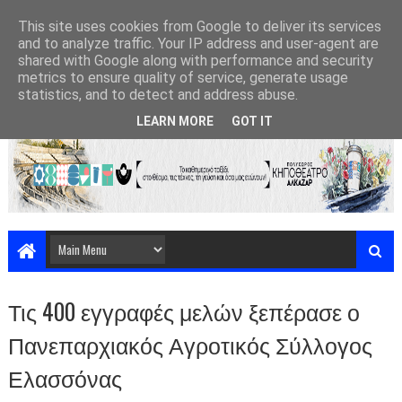
This site uses cookies from Google to deliver its services
and to analyze traffic. Your IP address and user-agent are
shared with Google along with performance and security
metrics to ensure quality of service, generate usage
statistics, and to detect and address abuse.
LEARN MORE
GOT IT
Τις 400 εγγραφές μελών ξεπέρασε ο
Πανεπαρχιακός Αγροτικός Σύλλογος
Ελασσόνας