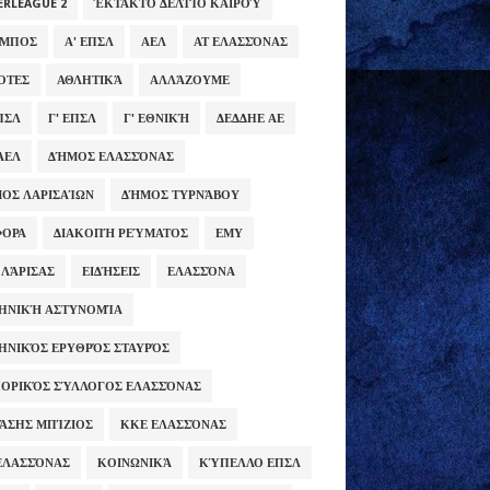
ERLEAGUE 2
ΈΚΤΑΚΤΟ ΔΕΛΤΊΟ ΚΑΙΡΟΎ
ΥΜΠΟΣ
Α' ΕΠΣΛ
ΑΕΛ
ΑΤ ΕΛΑΣΣΌΝΑΣ
ΌΤΕΣ
ΑΘΛΗΤΙΚΆ
ΑΛΛΆΖΟΥΜΕ
ΕΠΣΛ
Γ' ΕΠΣΛ
Γ' ΕΘΝΙΚΉ
ΔΕΔΔΗΕ ΑΕ
ΑΕΛ
ΔΉΜΟΣ ΕΛΑΣΣΌΝΑΣ
ΟΣ ΛΑΡΙΣΑΊΩΝ
ΔΉΜΟΣ ΤΥΡΝΆΒΟΥ
ΦΟΡΑ
ΔΙΑΚΟΠΉ ΡΕΎΜΑΤΟΣ
ΕΜΥ
 ΛΆΡΙΣΑΣ
ΕΙΔΉΣΕΙΣ
ΕΛΑΣΣΌΝΑ
ΗΝΙΚΉ ΑΣΤΥΝΟΜΊΑ
ΗΝΙΚΌΣ ΕΡΥΘΡΌΣ ΣΤΑΥΡΌΣ
ΟΡΙΚΌΣ ΣΎΛΛΟΓΟΣ ΕΛΑΣΣΌΝΑΣ
ΆΣΗΣ ΜΠΊΖΙΟΣ
ΚΚΕ ΕΛΑΣΣΌΝΑΣ
ΕΛΑΣΣΌΝΑΣ
ΚΟΙΝΩΝΙΚΆ
ΚΎΠΕΛΛΟ ΕΠΣΛ