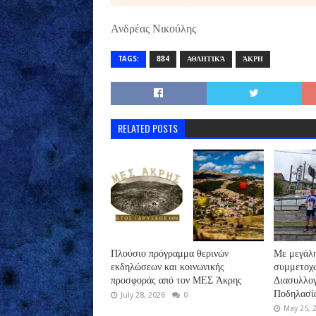
Ανδρέας Νικούλης
TAGS:
884
ΑΘΛΗΤΙΚΆ
ΆΚΡΗ
RELATED POSTS
Πλούσιο πρόγραμμα θερινών
Με μεγάλη
εκδηλώσεων και κοινωνικής
συμμετοχ
προσφοράς από τον ΜΕΣ Άκρης
Διασυλλογ
Ποδηλασί
July 28, 2026
0
May 25, 