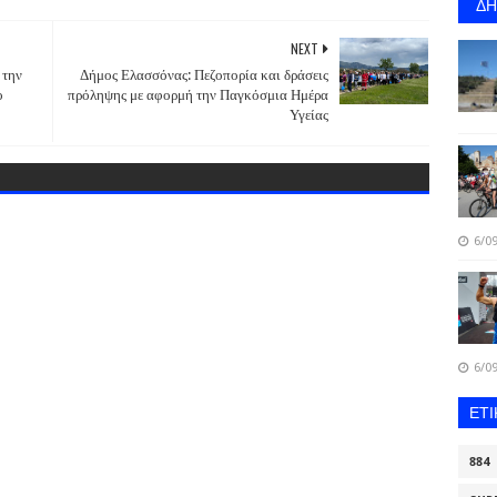
Δ
NEXT
 την
Δήμος Ελασσόνας: Πεζοπορία και δράσεις
ο
πρόληψης με αφορμή την Παγκόσμια Ημέρα
Υγείας
6/09
6/09
ΕΤ
884