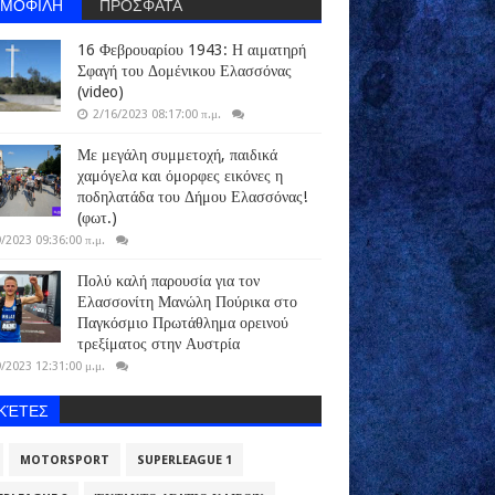
ΗΜΟΦΙΛΗ
ΠΡΟΣΦΑΤΑ
16 Φεβρουαρίου 1943: Η αιματηρή
Σφαγή του Δομένικου Ελασσόνας
(video)
2/16/2023 08:17:00 π.μ.
Με μεγάλη συμμετοχή, παιδικά
χαμόγελα και όμορφες εικόνες η
ποδηλατάδα του Δήμου Ελασσόνας!
(φωτ.)
/2023 09:36:00 π.μ.
Πολύ καλή παρουσία για τον
Ελασσονίτη Μανώλη Πούρικα στο
Παγκόσμιο Πρωτάθλημα ορεινού
τρεξίματος στην Αυστρία
/2023 12:31:00 μ.μ.
ΙΚΈΤΕΣ
MOTORSPORT
SUPERLEAGUE 1