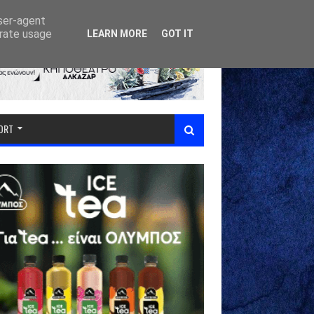
user-agent
erate usage
LEARN MORE
GOT IT
PORT