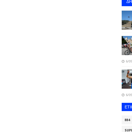
Δ
6/09
6/09
ΕΤ
884
SUP