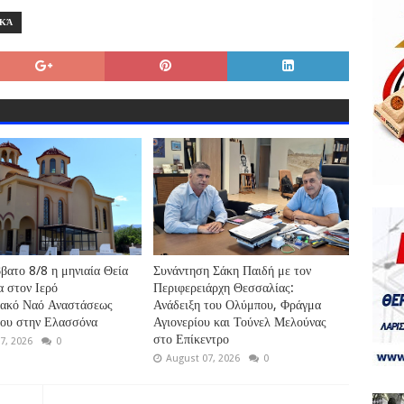
ΚΆ
βατο 8/8 η μηνιαία Θεία
Συνάντηση Σάκη Παιδή με τον
α στον Ιερό
Περιφερειάρχη Θεσσαλίας:
ιακό Ναό Αναστάσεως
Ανάδειξη του Ολύμπου, Φράγμα
ρου στην Ελασσόνα
Αγιονερίου και Τούνελ Μελούνας
στο Επίκεντρο
7, 2026
0
August 07, 2026
0