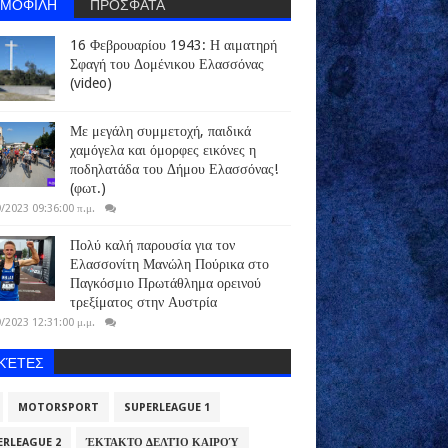
ΗΜΟΦΙΛΗ
ΠΡΟΣΦΑΤΑ
16 Φεβρουαρίου 1943: Η αιματηρή
Σφαγή του Δομένικου Ελασσόνας
(video)
Με μεγάλη συμμετοχή, παιδικά
χαμόγελα και όμορφες εικόνες η
ποδηλατάδα του Δήμου Ελασσόνας!
(φωτ.)
/2023 09:36:00 π.μ.
Πολύ καλή παρουσία για τον
Ελασσονίτη Μανώλη Πούρικα στο
Παγκόσμιο Πρωτάθλημα ορεινού
τρεξίματος στην Αυστρία
/2023 12:31:00 μ.μ.
ΙΚΈΤΕΣ
MOTORSPORT
SUPERLEAGUE 1
ERLEAGUE 2
ΈΚΤΑΚΤΟ ΔΕΛΤΊΟ ΚΑΙΡΟΎ