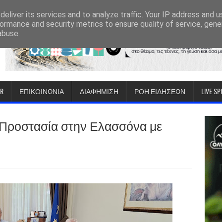
eliver its services and to analyze traffic. Your IP address and 
ormance and security metrics to ensure quality of service, gen
abuse.
IR
ΕΠΙΚΟΙΝΩΝΙΑ
ΔΙΑΦΗΜΙΣΗ
ΡΟΗ ΕΙΔΗΣΕΩΝ
LIVE S
 Προστασία στην Ελασσόνα με