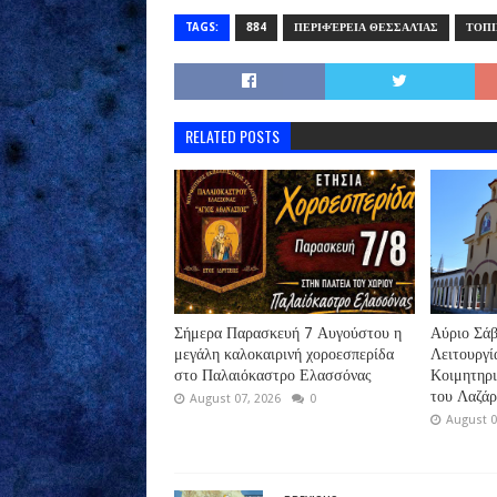
TAGS:
884
ΠΕΡΙΦΈΡΕΙΑ ΘΕΣΣΑΛΊΑΣ
ΤΟΠΙ
RELATED POSTS
Σήμερα Παρασκευή 7 Αυγούστου η
Αύριο Σάβ
μεγάλη καλοκαιρινή χοροεσπερίδα
Λειτουργί
στο Παλαιόκαστρο Ελασσόνας
Κοιμητηρ
του Λαζά
August 07, 2026
0
August 0