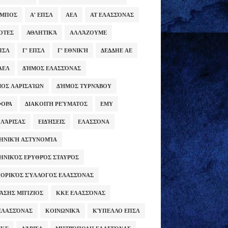
ΥΜΠΟΣ
Α' ΕΠΣΛ
ΑΕΛ
ΑΤ ΕΛΑΣΣΌΝΑΣ
ΌΤΕΣ
ΑΘΛΗΤΙΚΆ
ΑΛΛΆΖΟΥΜΕ
ΕΠΣΛ
Γ' ΕΠΣΛ
Γ' ΕΘΝΙΚΉ
ΔΕΔΔΗΕ ΑΕ
ΑΕΛ
ΔΉΜΟΣ ΕΛΑΣΣΌΝΑΣ
ΟΣ ΛΑΡΙΣΑΊΩΝ
ΔΉΜΟΣ ΤΥΡΝΆΒΟΥ
ΦΟΡΑ
ΔΙΑΚΟΠΉ ΡΕΎΜΑΤΟΣ
ΕΜΥ
 ΛΆΡΙΣΑΣ
ΕΙΔΉΣΕΙΣ
ΕΛΑΣΣΌΝΑ
ΗΝΙΚΉ ΑΣΤΥΝΟΜΊΑ
ΗΝΙΚΌΣ ΕΡΥΘΡΌΣ ΣΤΑΥΡΌΣ
ΟΡΙΚΌΣ ΣΎΛΛΟΓΟΣ ΕΛΑΣΣΌΝΑΣ
ΆΣΗΣ ΜΠΊΖΙΟΣ
ΚΚΕ ΕΛΑΣΣΌΝΑΣ
ΕΛΑΣΣΌΝΑΣ
ΚΟΙΝΩΝΙΚΆ
ΚΎΠΕΛΛΟ ΕΠΣΛ