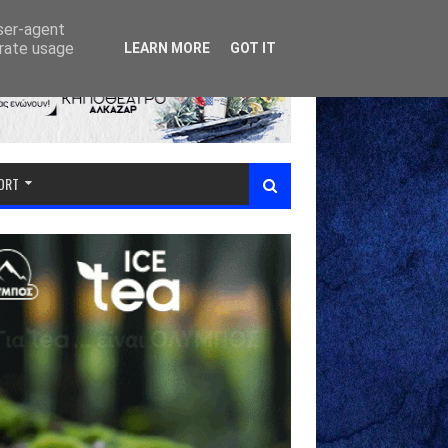
user-agent
erate usage
LEARN MORE
GOT IT
PORT