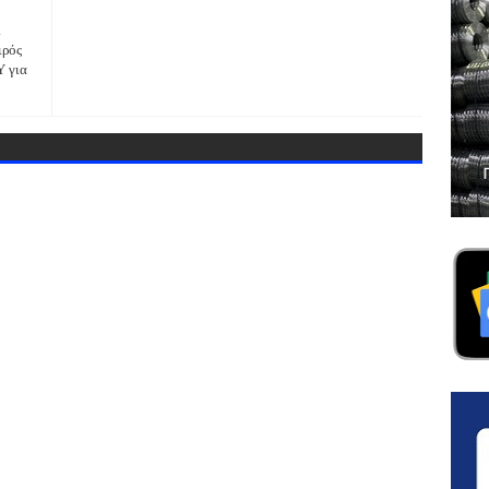
ι
ιρός
Υ για