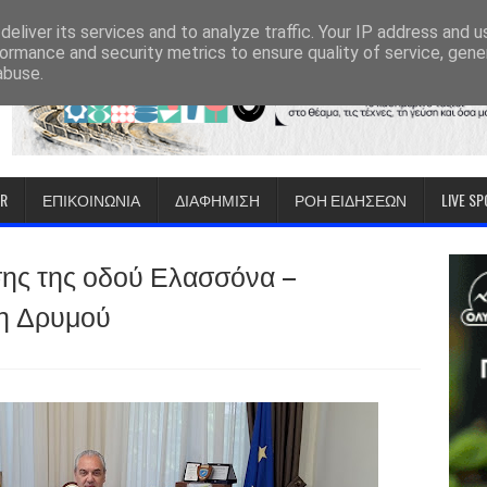
eliver its services and to analyze traffic. Your IP address and 
ormance and security metrics to ensure quality of service, gen
abuse.
IR
ΕΠΙΚΟΙΝΩΝΙΑ
ΔΙΑΦΗΜΙΣΗ
ΡΟΗ ΕΙΔΗΣΕΩΝ
LIVE S
σης της οδού Ελασσόνα –
η Δρυμού