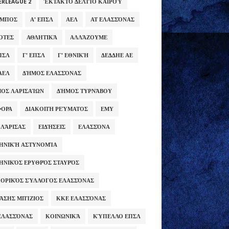
ERLEAGUE 2
ΈΚΤΑΚΤΟ ΔΕΛΤΊΟ ΚΑΙΡΟΎ
ΥΜΠΟΣ
Α' ΕΠΣΛ
ΑΕΛ
ΑΤ ΕΛΑΣΣΌΝΑΣ
ΌΤΕΣ
ΑΘΛΗΤΙΚΆ
ΑΛΛΆΖΟΥΜΕ
ΕΠΣΛ
Γ' ΕΠΣΛ
Γ' ΕΘΝΙΚΉ
ΔΕΔΔΗΕ ΑΕ
ΑΕΛ
ΔΉΜΟΣ ΕΛΑΣΣΌΝΑΣ
ΟΣ ΛΑΡΙΣΑΊΩΝ
ΔΉΜΟΣ ΤΥΡΝΆΒΟΥ
ΦΟΡΑ
ΔΙΑΚΟΠΉ ΡΕΎΜΑΤΟΣ
ΕΜΥ
 ΛΆΡΙΣΑΣ
ΕΙΔΉΣΕΙΣ
ΕΛΑΣΣΌΝΑ
ΗΝΙΚΉ ΑΣΤΥΝΟΜΊΑ
ΗΝΙΚΌΣ ΕΡΥΘΡΌΣ ΣΤΑΥΡΌΣ
ΟΡΙΚΌΣ ΣΎΛΛΟΓΟΣ ΕΛΑΣΣΌΝΑΣ
ΆΣΗΣ ΜΠΊΖΙΟΣ
ΚΚΕ ΕΛΑΣΣΌΝΑΣ
ΕΛΑΣΣΌΝΑΣ
ΚΟΙΝΩΝΙΚΆ
ΚΎΠΕΛΛΟ ΕΠΣΛ