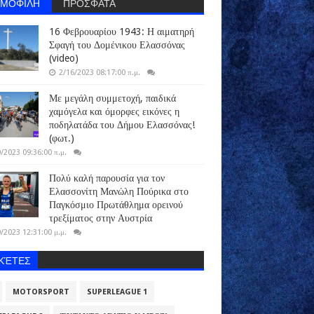
ΗΜΟΦΙΛΗ
ΠΡΟΣΦΑΤΑ
16 Φεβρουαρίου 1943: Η αιματηρή
Σφαγή του Δομένικου Ελασσόνας
(video)
2/16/2023 08:17:00 π.μ.
Με μεγάλη συμμετοχή, παιδικά
χαμόγελα και όμορφες εικόνες η
ποδηλατάδα του Δήμου Ελασσόνας!
(φωτ.)
/2023 09:36:00 π.μ.
Πολύ καλή παρουσία για τον
Ελασσονίτη Μανώλη Πούρικα στο
Παγκόσμιο Πρωτάθλημα ορεινού
τρεξίματος στην Αυστρία
/2023 12:31:00 μ.μ.
ΙΚΈΤΕΣ
MOTORSPORT
SUPERLEAGUE 1