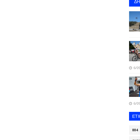
Δ
6/09
6/09
ΕΤ
884