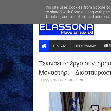
HOME
ABOUT
CONTACT US
This site uses cookies from Google to d
are shared with Google along with perf
statistics, and to detect and address 
ΠΡΟΦΙΛ
ΠΡΟΓΡΑΜΜΑ
ON A
Ξεκινάει το έργο συντήρη
Μοναστήρι – Διασταύρωσ
5/26/2026 02:29:00 μ.μ.