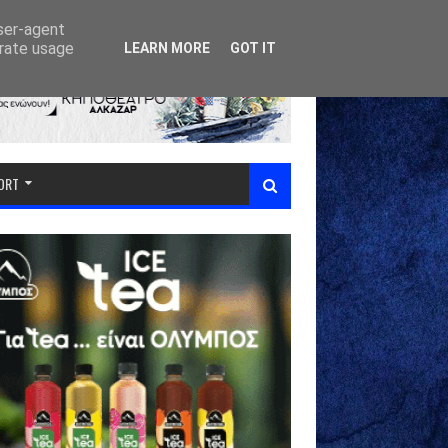
user-agent
erate usage
LEARN MORE
GOT IT
PORT