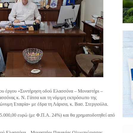
του έργου «Συντήρηση οδού Ελασσόνα – Μοναστήρι –
σόνας κ. Ν. Γάτσα και τη νόμιμη εκπρόσωπο της
νώνυμη Εταιρία» με έδρα τη Λάρισα, κ. Βασ. Στεργιούλα.
5.000,00 ευρώ (με Φ.Π.Α. 24%) και θα χρηματοδοτηθεί από
οδού Ελασσόνα – Μοναστήρι Παναγίας Ολυμπιώτισσας –