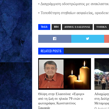
• Διαγράμμιση οδοστρώματος με ανακλαστικ
• Τοποθέτηση στηθαίων ασφαλείας, οριοδεικ
TAGS:
884
ΔΉΜΟΣ ΕΛΑΣΣΌΝΑΣ
ΤΟΠΙΚΆ
RELATED POSTS
Θλίψη στην Ελασσόνα: «Έφυγε»
Αδιαχώρητ
από τη ζωή σε ηλικία 79 ετών ο
στη Δολίχη
φωτογράφος Κωνσταντίνος
Μεταμορφ
Σαμαράς
August 0