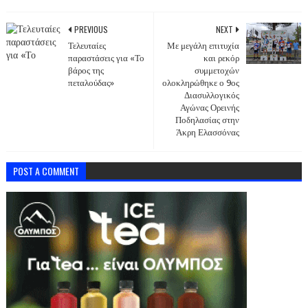
PREVIOUS
NEXT
Τελευταίες
Με μεγάλη επιτυχία
παραστάσεις για «Το
και ρεκόρ
βάρος της
συμμετοχών
πεταλούδας»
ολοκληρώθηκε ο 9ος
Διασυλλογικός
Αγώνας Ορεινής
Ποδηλασίας στην
Άκρη Ελασσόνας
POST A COMMENT