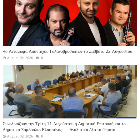
4ο Αντάμωμα Απανταχού Γαλανοβρυσιωτών το Σάββατο 22 Αυγούστου
August 08, 2026
0
Συνεδριάζουν την Τρίτη 11 Αυγούστου η Δημοτική Επιτροπή και το
Δημοτικό Συμβούλιο Ελασσόνας — Αναλυτικά όλα τα θέματα
August 08, 2026
0