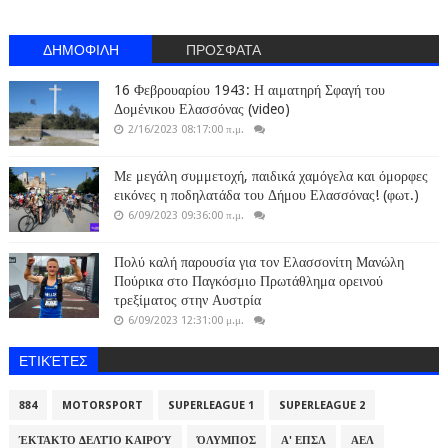
ΔΗΜΟΦΙΛΗ
ΠΡΟΣΦΑΤΑ
16 Φεβρουαρίου 1943: Η αιματηρή Σφαγή του
Δομένικου Ελασσόνας (video)
2/16/2023 08:17:00 π.μ.
Με μεγάλη συμμετοχή, παιδικά χαμόγελα και όμορφες
εικόνες η ποδηλατάδα του Δήμου Ελασσόνας! (φωτ.)
6/09/2023 09:36:00 π.μ.
Πολύ καλή παρουσία για τον Ελασσονίτη Μανώλη
Πούρικα στο Παγκόσμιο Πρωτάθλημα ορεινού
τρεξίματος στην Αυστρία
6/09/2023 12:31:00 μ.μ.
ΕΤΙΚΈΤΕΣ
884
MOTORSPORT
SUPERLEAGUE 1
SUPERLEAGUE 2
ΈΚΤΑΚΤΟ ΔΕΛΤΊΟ ΚΑΙΡΟΎ
ΌΛΥΜΠΟΣ
Α' ΕΠΣΛ
ΑΕΛ