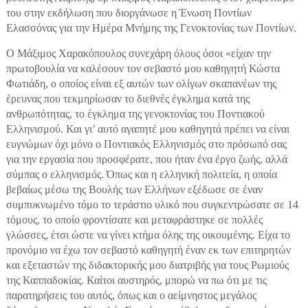
του στην εκδήλωση που διοργάνωσε η Ένωση Ποντίων
Ελασσόνας για την Ημέρα Μνήμης της Γενοκτονίας των Ποντίων.
Ο Μάξιμος Χαρακόπουλος συνεχάρη όλους όσοι «είχαν την
πρωτοβουλία να καλέσουν τον σεβαστό μου καθηγητή Κώστα
Φωτιάδη, ο οποίος είναι εξ αυτών των ολίγων σκαπανέων της
έρευνας που τεκμηρίωσαν το διεθνές έγκλημα κατά της
ανθρωπότητας, το έγκλημα της γενοκτονίας του Ποντιακού
Ελληνισμού. Και γι’ αυτό αγαπητέ μου καθηγητά πρέπει να είναι
ευγνώμων όχι μόνο ο Ποντιακός Ελληνισμός στο πρόσωπό σας
για την εργασία που προσφέρατε, που ήταν ένα έργο ζωής, αλλά
σύμπας ο ελληνισμός. Όπως και η ελληνική πολιτεία, η οποία
βεβαίως μέσω της Βουλής των Ελλήνων εξέδωσε σε έναν
συμπυκνωμένο τόμο το τεράστιο υλικό που συγκεντρώσατε σε 14
τόμους, το οποίο φροντίσατε και μεταφράστηκε σε πολλές
γλώσσες, έτσι ώστε να γίνει κτήμα όλης της οικουμένης. Είχα το
προνόμιο να έχω τον σεβαστό καθηγητή έναν εκ των επιτηρητών
και εξεταστών της διδακτορικής μου διατριβής για τους Ρωμιούς
της Καππαδοκίας. Καίτοι αυστηρός, μπορώ να πω ότι με τις
παρατηρήσεις του αυτός, όπως και ο αείμνηστος μεγάλος