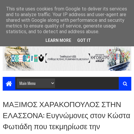
This site uses cookies from Google to deliver its services
and to analyze traffic. Your IP address and user-agent are
shared with Google along with performance and security
metrics to ensure quality of service, generate usage
statistics, and to detect and address abuse.
LEARN MORE
GOT IT
ΜΑΞΙΜΟΣ ΧΑΡΑΚΟΠΟΥΛΟΣ ΣΤΗΝ
ΕΛΑΣΣΟΝΑ: Ευγνώμονες στον Κώστα
Φωτιάδη που τεκμηρίωσε την