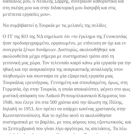
δάσκαλος μου, ο Νεοκλής Σαρρής, συνέβαλαν καθοριστικά και
στη σκέψη μου και στην διδακτορική μου διατριβή και στις
μετέπειτα εργασίες μου».
Να συμβιβαστεί η Τουρκία με τις μελανές της σελίδες
Ο ΓΓ της ΚΟ της ΝΔ σημείωσε ότι «το έγκλημα της Γενοκτονίας
ήταν προδιαγεγραμμένο, οργανωμένο, με επίνευση αν όχι και εν
συνεργεία ξένων δυνάμεων. Δυστυχώς, ακολουθήθηκε και
ακολουθείται μέχρι σήμερα με συστηματικό τρόπο από τη
γειτονική μας χώρα. Τον τελευταίο καιρό κάνω μία εργασία για την
ηθική και την αναγκαιότητα της αναγκαστικής ανταλλαγής στον
πληθυσμών και σκονταψα σε μία εξαιρετική εργασία μιας
Τουρκάλας ερευνήτριας. Γεννημένη και σπουδαγμένη, όμως, στη
Γερμανία, όχι στην Τουρκία, η οποία αποκαλύπτει, φέρνει στο φως
μυστική απόφαση του Λαϊκού Ρεπουμπλικανικού Κόμματος του
1946, που έλεγε ότι στα 500 χρόνια από την άλωση της Πόλης,
δηλαδή το 1953, δεν πρέπει να υπάρχει κανένας χριστιανός στην
Κωνσταντινούπολη. Και το σχέδιο αυτό το ακολούθησαν
συστηματικά με το βαρλίκι, με τους φόρους τους εξοντωτικούς, και
τα Σεπτεμβριανά που γίναν λίγο αργότερα, τις απελάσεις. Τα λέω