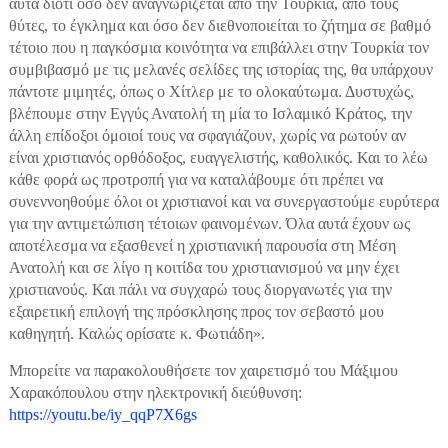
αυτά διότι όσο δεν αναγνωρίζεται από την Τουρκία, από τους
θύτες, το έγκλημα και όσο δεν διεθνοποιείται το ζήτημα σε βαθμό
τέτοιο που η παγκόσμια κοινότητα να επιβάλλει στην Τουρκία τον
συμβιβασμό με τις μελανές σελίδες της ιστορίας της, θα υπάρχουν
πάντοτε μιμητές, όπως ο Χίτλερ με το ολοκαύτωμα. Δυστυχώς,
βλέπουμε στην Εγγύς Ανατολή τη μία το Ισλαμικό Κράτος, την
άλλη επίδοξοι όμοιοί τους να σφαγιάζουν, χωρίς να ρωτούν αν
είναι χριστιανός ορθόδοξος, ευαγγελιστής, καθολικός. Και το λέω
κάθε φορά ως προτροπή για να καταλάβουμε ότι πρέπει να
συνεννοηθούμε όλοι οι χριστιανοί και να συνεργαστούμε ευρύτερα
για την αντιμετώπιση τέτοιων φαινομένων. Όλα αυτά έχουν ως
αποτέλεσμα να εξασθενεί η χριστιανική παρουσία στη Μέση
Ανατολή και σε λίγο η κοιτίδα του χριστιανισμού να μην έχει
χριστιανούς. Και πάλι να συγχαρώ τους διοργανωτές για την
εξαιρετική επιλογή της πρόσκλησης προς τον σεβαστό μου
καθηγητή. Καλώς ορίσατε κ. Φωτιάδη».
Μπορείτε να παρακολουθήσετε τον χαιρετισμό του Μάξιμου
Χαρακόπουλου στην ηλεκτρονική διεύθυνση:
https://youtu.be/iy_qqP7X6gs