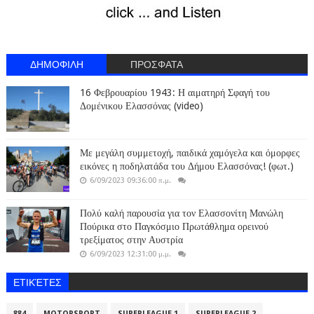
ΔΗΜΟΦΙΛΗ
ΠΡΟΣΦΑΤΑ
16 Φεβρουαρίου 1943: Η αιματηρή Σφαγή του
Δομένικου Ελασσόνας (video)
Με μεγάλη συμμετοχή, παιδικά χαμόγελα και όμορφες
εικόνες η ποδηλατάδα του Δήμου Ελασσόνας! (φωτ.)
6/09/2023 09:36:00 π.μ.
Πολύ καλή παρουσία για τον Ελασσονίτη Μανώλη
Πούρικα στο Παγκόσμιο Πρωτάθλημα ορεινού
τρεξίματος στην Αυστρία
6/09/2023 12:31:00 μ.μ.
ΕΤΙΚΈΤΕΣ
884
MOTORSPORT
SUPERLEAGUE 1
SUPERLEAGUE 2