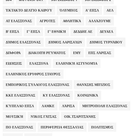
ΈΚΤΑΚΤΟ ΔΕΛΤΊΟ ΚΑΙΡΟΎ
ΌΛΥΜΠΟΣ
Α' ΕΠΣΛ
ΑΕΛ
ΑΤ ΕΛΑΣΣΌΝΑΣ
ΑΓΡΌΤΕΣ
ΑΘΛΗΤΙΚΆ
ΑΛΛΆΖΟΥΜΕ
Β' ΕΠΣΛ
Γ' ΕΠΣΛ
Γ' ΕΘΝΙΚΉ
ΔΕΔΔΗΕ ΑΕ
ΔΕΥΑΕΛ
ΔΉΜΟΣ ΕΛΑΣΣΌΝΑΣ
ΔΉΜΟΣ ΛΑΡΙΣΑΊΩΝ
ΔΉΜΟΣ ΤΥΡΝΆΒΟΥ
ΔΙΆΦΟΡΑ
ΔΙΑΚΟΠΉ ΡΕΎΜΑΤΟΣ
ΕΜΥ
ΕΠΣ ΛΆΡΙΣΑΣ
ΕΙΔΉΣΕΙΣ
ΕΛΑΣΣΌΝΑ
ΕΛΛΗΝΙΚΉ ΑΣΤΥΝΟΜΊΑ
ΕΛΛΗΝΙΚΌΣ ΕΡΥΘΡΌΣ ΣΤΑΥΡΌΣ
ΕΜΠΟΡΙΚΌΣ ΣΎΛΛΟΓΟΣ ΕΛΑΣΣΌΝΑΣ
ΘΑΝΆΣΗΣ ΜΠΊΖΙΟΣ
ΚΚΕ ΕΛΑΣΣΌΝΑΣ
ΚΥ ΕΛΑΣΣΌΝΑΣ
ΚΟΙΝΩΝΙΚΆ
ΚΎΠΕΛΛΟ ΕΠΣΛ
ΛΑΜΚΕ
ΛΆΡΙΣΑ
ΜΗΤΡΌΠΟΛΗ ΕΛΑΣΣΌΝΑΣ
ΜΟΥΣΙΚΉ
ΝΊΚΟΣ ΓΆΤΣΑΣ
ΟΙΚ.ΤΣΑΡΙΤΣΆΝΗΣ
ΠΟ ΕΛΑΣΣΌΝΑΣ
ΠΕΡΙΦΈΡΕΙΑ ΘΕΣΣΑΛΊΑΣ
ΠΟΛΙΤΙΣΜΌΣ