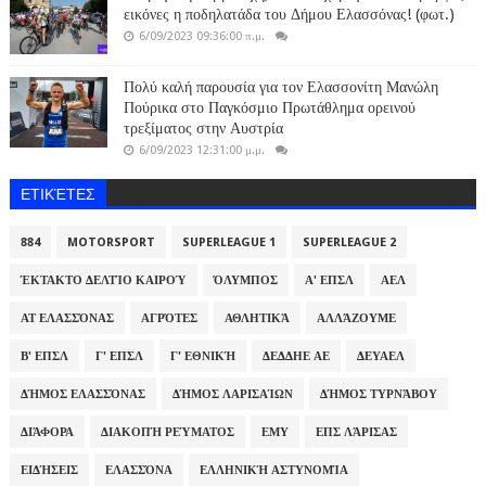
εικόνες η ποδηλατάδα του Δήμου Ελασσόνας! (φωτ.)
6/09/2023 09:36:00 π.μ.
Πολύ καλή παρουσία για τον Ελασσονίτη Μανώλη
Πούρικα στο Παγκόσμιο Πρωτάθλημα ορεινού
τρεξίματος στην Αυστρία
6/09/2023 12:31:00 μ.μ.
ΕΤΙΚΈΤΕΣ
884
MOTORSPORT
SUPERLEAGUE 1
SUPERLEAGUE 2
ΈΚΤΑΚΤΟ ΔΕΛΤΊΟ ΚΑΙΡΟΎ
ΌΛΥΜΠΟΣ
Α' ΕΠΣΛ
ΑΕΛ
ΑΤ ΕΛΑΣΣΌΝΑΣ
ΑΓΡΌΤΕΣ
ΑΘΛΗΤΙΚΆ
ΑΛΛΆΖΟΥΜΕ
Β' ΕΠΣΛ
Γ' ΕΠΣΛ
Γ' ΕΘΝΙΚΉ
ΔΕΔΔΗΕ ΑΕ
ΔΕΥΑΕΛ
ΔΉΜΟΣ ΕΛΑΣΣΌΝΑΣ
ΔΉΜΟΣ ΛΑΡΙΣΑΊΩΝ
ΔΉΜΟΣ ΤΥΡΝΆΒΟΥ
ΔΙΆΦΟΡΑ
ΔΙΑΚΟΠΉ ΡΕΎΜΑΤΟΣ
ΕΜΥ
ΕΠΣ ΛΆΡΙΣΑΣ
ΕΙΔΉΣΕΙΣ
ΕΛΑΣΣΌΝΑ
ΕΛΛΗΝΙΚΉ ΑΣΤΥΝΟΜΊΑ