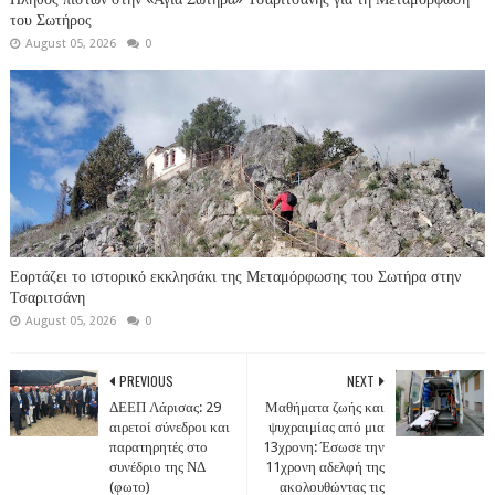
του Σωτήρος
August 05, 2026
0
Εορτάζει το ιστορικό εκκλησάκι της Μεταμόρφωσης του Σωτήρα στην
Τσαριτσάνη
August 05, 2026
0
PREVIOUS
NEXT
ΔΕΕΠ Λάρισας: 29
Μαθήματα ζωής και
αιρετοί σύνεδροι και
ψυχραιμίας από μια
παρατηρητές στο
13χρονη: Έσωσε την
συνέδριο της ΝΔ
11χρονη αδελφή της
(φωτο)
ακολουθώντας τις