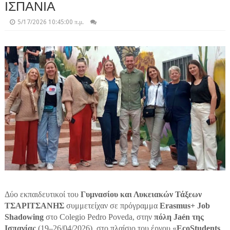
ΙΣΠΑΝΙΑ
5/17/2026 10:45:00 π.μ.
Δύο εκπαιδευτικοί του
Γυμνασίου και Λυκειακών Τάξεων
ΤΣΑΡΙΤΣΑΝΗΣ
συμμετείχαν σε πρόγραμμα
Erasmus+ Job
Shadowing
στο Colegio Pedro Poveda, στην
πόλη Jaén της
Ισπανίας
(19–26/04/2026), στο πλαίσιο του έργου «
EcoStudents