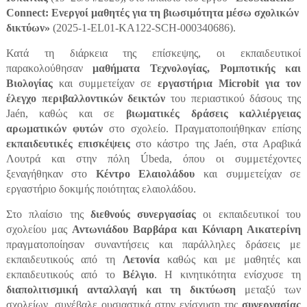
Connect: Ενεργοί μαθητές για τη βιωσιμότητα μέσω σχολικών
δικτύων»
(2025-1-EL01-KA122-SCH-000340686).
Κατά τη διάρκεια της επίσκεψης, οι εκπαιδευτικοί
παρακολούθησαν
μαθήματα Τεχνολογίας, Ρομποτικής και
Βιολογίας
και συμμετείχαν σε
εργαστήρια Microbit για τον
έλεγχο περιβαλλοντικών δεικτών
του περιαστικού δάσους της
Jaén, καθώς και σε
βιωματικές δράσεις καλλιέργειας
αρωματικών φυτών
στο σχολείο. Πραγματοποιήθηκαν επίσης
εκπαιδευτικές επισκέψεις
στο κάστρο της Jaén, στα Αραβικά
Λουτρά και στην πόλη Úbeda, όπου οι συμμετέχοντες
ξεναγήθηκαν στο
Κέντρο Ελαιολάδου
και συμμετείχαν σε
εργαστήριο δοκιμής ποιότητας ελαιολάδου.
Στο πλαίσιο της
διεθνούς συνεργασίας
οι εκπαιδευτικοί του
σχολείου μας
Αντωνιάδου Βαρβάρα και Κόνιαρη Αικατερίνη
πραγματοποίησαν συναντήσεις και παράλληλες δράσεις με
εκπαιδευτικούς από τη
Λετονία
καθώς και με μαθητές και
εκπαιδευτικούς από το
Βέλγιο
. Η κινητικότητα ενίσχυσε τη
διαπολιτισμική ανταλλαγή και τη δικτύωση
μεταξύ των
σχολείων, συνέβαλε ουσιαστικά στην ενίσχυση της
συνεργασίας