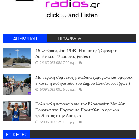
ΔΗΜΟΦΙΛΗ
ΠΡΟΣΦΑΤΑ
16 Φεβρουαρίου 1943: Η αιματηρή Σφαγή του
Δομένικου Ελασσόνας (video)
2/16/2023 08:17:00 π.μ.
Με μεγάλη συμμετοχή, παιδικά χαμόγελα και όμορφες
εικόνες η ποδηλατάδα του Δήμου Ελασσόνας! (φωτ.)
6/09/2023 09:36:00 π.μ.
Πολύ καλή παρουσία για τον Ελασσονίτη Μανώλη
Πούρικα στο Παγκόσμιο Πρωτάθλημα ορεινού
τρεξίματος στην Αυστρία
6/09/2023 12:31:00 μ.μ.
ΕΤΙΚΈΤΕΣ