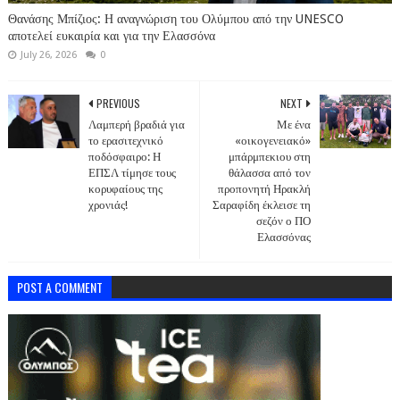
Θανάσης Μπίζιος: Η αναγνώριση του Ολύμπου από την UNESCO
αποτελεί ευκαιρία και για την Ελασσόνα
July 26, 2026
0
PREVIOUS
NEXT
Λαμπερή βραδιά για
Με ένα
το ερασιτεχνικό
«οικογενειακό»
ποδόσφαιρο: Η
μπάρμπεκιου στη
ΕΠΣΛ τίμησε τους
θάλασσα από τον
κορυφαίους της
προπονητή Ηρακλή
χρονιάς!
Σαραφίδη έκλεισε τη
σεζόν ο ΠΟ
Ελασσόνας
POST A COMMENT