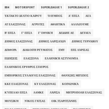
884
MOTORSPORT
SUPERLEAGUE 1
SUPERLEAGUE 2
ΈΚΤΑΚΤΟ ΔΕΛΤΊΟ ΚΑΙΡΟΎ
ΌΛΥΜΠΟΣ
Α' ΕΠΣΛ
ΑΕΛ
ΑΤ ΕΛΑΣΣΌΝΑΣ
ΑΓΡΌΤΕΣ
ΑΘΛΗΤΙΚΆ
ΑΛΛΆΖΟΥΜΕ
Β' ΕΠΣΛ
Γ' ΕΠΣΛ
Γ' ΕΘΝΙΚΉ
ΔΕΔΔΗΕ ΑΕ
ΔΕΥΑΕΛ
ΔΉΜΟΣ ΕΛΑΣΣΌΝΑΣ
ΔΉΜΟΣ ΛΑΡΙΣΑΊΩΝ
ΔΉΜΟΣ ΤΥΡΝΆΒΟΥ
ΔΙΆΦΟΡΑ
ΔΙΑΚΟΠΉ ΡΕΎΜΑΤΟΣ
ΕΜΥ
ΕΠΣ ΛΆΡΙΣΑΣ
ΕΙΔΉΣΕΙΣ
ΕΛΑΣΣΌΝΑ
ΕΛΛΗΝΙΚΉ ΑΣΤΥΝΟΜΊΑ
ΕΛΛΗΝΙΚΌΣ ΕΡΥΘΡΌΣ ΣΤΑΥΡΌΣ
ΕΜΠΟΡΙΚΌΣ ΣΎΛΛΟΓΟΣ ΕΛΑΣΣΌΝΑΣ
ΘΑΝΆΣΗΣ ΜΠΊΖΙΟΣ
ΚΚΕ ΕΛΑΣΣΌΝΑΣ
ΚΥ ΕΛΑΣΣΌΝΑΣ
ΚΟΙΝΩΝΙΚΆ
ΚΎΠΕΛΛΟ ΕΠΣΛ
ΛΑΜΚΕ
ΛΆΡΙΣΑ
ΜΗΤΡΌΠΟΛΗ ΕΛΑΣΣΌΝΑΣ
ΜΟΥΣΙΚΉ
ΝΊΚΟΣ ΓΆΤΣΑΣ
ΟΙΚ.ΤΣΑΡΙΤΣΆΝΗΣ