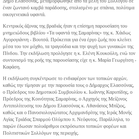
Δήμο Ελασσόνας, μεταμορφώθηκε από τα μέλη του Συλλόγου σε
έναν ζωντανό καμβά παράδοσης, στολισμένο με σπάνια, πολύτιμα
οικογενειακά υφαντά.
Κεντρικός άξονας της βραδιάς ήταν η επίσημη παρουσίαση του
μνημειώδους βιβλίου «Τα υφαντά της Σαμαρίνας» της κ. Χάιδως
Αγορογιάννη - Βουτσά. Πρόκειται για ένα έργο ζωής που κλείνει
μέσα του τον μόχθο, τα τραγούδια και την ψυχή των γυναικών της
Πίνδου. Την εκδήλωση προλόγησε η κ. Ελένη Κουκούλη, ενώ τον
συντονισμό της ροής της παρουσίασης είχε η κ. Μαρία Γεωργίτση -
Καφάση.
Η εκδήλωση συγκέντρωσε το ενδιαφέρον των τοπικών αρχών,
καθώς την τίμησαν με την παρουσία τους ο Δήμαρχος Ελασσόνας,
ο Πρόεδρος του Δημοτικού Συμβουλίου κ. Ιωάννης Καρυπίδης, ο
Πρόεδρος της Κοινότητας Σαμαρίνας, ο Αρχηγός της Μείζονος
Αντιπολίτευσης του Δήμου Ελασσόνας κ. Αθανάσιος Μπίζιος,
καθώς και ο Πανοσιολογιώτατος Αρχιμανδρίτης της Ιεράς Μονής
Αγίας Τριάδας Σπαρμού Ολύμπου π. Νεόφυτος. Παράλληλα, το
παρών έδωσαν πολυάριθμοι εκπρόσωποι τοπικών φορέων και
Πολιτιστικών Συλλόγων της περιοχής.