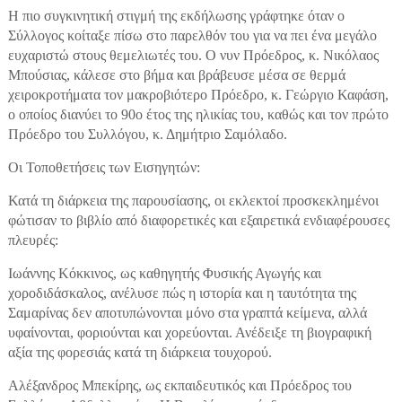
Η πιο συγκινητική στιγμή της εκδήλωσης γράφτηκε όταν ο
Σύλλογος κοίταξε πίσω στο παρελθόν του για να πει ένα μεγάλο
ευχαριστώ στους θεμελιωτές του. Ο νυν Πρόεδρος, κ. Νικόλαος
Μπούσιας, κάλεσε στο βήμα και βράβευσε μέσα σε θερμά
χειροκροτήματα τον μακροβιότερο Πρόεδρο, κ. Γεώργιο Καφάση,
ο οποίος διανύει το 90ο έτος της ηλικίας του, καθώς και τον πρώτο
Πρόεδρο του Συλλόγου, κ. Δημήτριο Σαμόλαδο.
Οι Τοποθετήσεις των Εισηγητών:
Κατά τη διάρκεια της παρουσίασης, οι εκλεκτοί προσκεκλημένοι
φώτισαν το βιβλίο από διαφορετικές και εξαιρετικά ενδιαφέρουσες
πλευρές:
Ιωάννης Κόκκινος, ως καθηγητής Φυσικής Αγωγής και
χοροδιδάσκαλος, ανέλυσε πώς η ιστορία και η ταυτότητα της
Σαμαρίνας δεν αποτυπώνονται μόνο στα γραπτά κείμενα, αλλά
υφαίνονται, φοριούνται και χορεύονται. Ανέδειξε τη βιογραφική
αξία της φορεσιάς κατά τη διάρκεια τουχορού.
Αλέξανδρος Μπεκίρης, ως εκπαιδευτικός και Πρόεδρος του