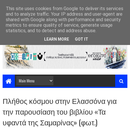
This site uses cookies from Google to deliver its services
and to analyze traffic. Your IP address and user-agent are
shared with Google along with performance and security
metrics to ensure quality of service, generate usage
statistics, and to detect and address abuse.
LEARN MORE
GOT IT
Πλήθος κόσμου στην Ελασσόνα για
την παρουσίαση του βιβλίου «Τα
υφαντά της Σαμαρίνας» (φωτ.)