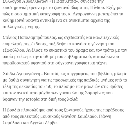
Συλλόγου Αβδελλιωτών «Η Βασιλίτσα», σύνδεσε την
επιστημονική έρευνα με το ζωντανό βίωμα της Πίνδου. Εξήγησε
πώς η συστηματική καταγραφή της κ. Αγορογιάννη μετατρέπει τα
καθημερινά υφαντά αντικείμενα σε ανεκτίμητα αρχεία της
συλλογικής μνήμης.
Στέλιος Παπαλαμπρόπουλος, ως σχεδιαστής και καλλιτεχνικός
επιμελητής της έκδοσης, ταξίδεψε το κοινό στη γέννηση του
εξωφύλλου. Ανέλυσε το εικαστικό του όραμα και τον τρόπο με τον
οποίο μετέφερε την αίσθηση του εμβληματικού, κατακόκκινου
παραδοσιακού υφαντού στη σύγχρονη γραφιστική τέχνη.
Χάιδω Αγορογιάννη - Βουτσά, ως συγγραφέας του βιβλίου, μίλησε
με βαθιά συγκίνηση για τις προσωπικές της παιδικές μνήμες από τα
τέλη της δεκαετίας του '50, το πλύσιμο των μαλλιών στις βρύσες
και τον ανεκτίμητο μόχθο των γυναικών της Σαμαρίνας που
ύφαιναν την ιστορία στη δική τους λαλιά.
Η βραδιά πλαισιώθηκε από τους ζωντανούς ήχους της παράδοσης
από τους εκλεκτούς μουσικούς Θανάση Σαμόλαδο, Γιάννη
Σαμόλαδο και Άγγελο Ζέρβα.