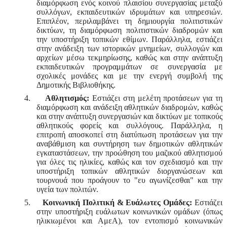
διαμόρφωση ενός κοινού πλαισίου συνεργασίας μεταξύ
συλλόγων, εκπαιδευτικών ιδρυμάτων και υπηρεσιών.
Επιπλέον, περιλαμβάνει τη δημιουργία πολιτιστικών
δικτύων, τη διαμόρφωση πολιτιστικών διαδρομών και
την υποστήριξη τοπικών εθίμων. Παράλληλα, εστιάζει
στην ανάδειξη των ιστορικών μνημείων, συλλογών και
αρχείων μέσω τεκμηρίωσης, καθώς και στην ανάπτυξη
εκπαιδευτικών προγραμμάτων σε συνεργασία με
σχολικές μονάδες και με την ενεργή συμβολή της
Δημοτικής Βιβλιοθήκης.
4.
Αθλητισμός:
Εστιάζει στη μελέτη προτάσεων για τη
διαμόρφωση και ανάδειξη αθλητικών διαδρομών, καθώς
και στην ανάπτυξη συνεργασιών και δικτύων με τοπικούς
αθλητικούς φορείς και συλλόγους. Παράλληλα, η
επιτροπή αποσκοπεί στη διατύπωση προτάσεων για την
αναβάθμιση και συντήρηση των δημοτικών αθλητικών
εγκαταστάσεων, την προώθηση του μαζικού αθλητισμού
για όλες τις ηλικίες, καθώς και τον σχεδιασμό και την
υποστήριξη τοπικών αθλητικών διοργανώσεων και
τουρνουά που προάγουν το "ευ αγωνίζεσθαι" και την
υγεία των πολιτών.
5.
Κοινωνική Πολιτική & Ευάλωτες Ομάδες:
Εστιάζει
στην υποστήριξη ευάλωτων κοινωνικών ομάδων (όπως
ηλικιωμένοι και ΑμεΑ), τον εντοπισμό κοινωνικών