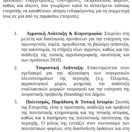
προσκαλεί
επαγγελματίες, επιστήμονες, εκπροσώπους φορέων,
καθώς
και ιδιώτες
που γνωρίζουν καλά το αντικείμενο κάποιας
επιτροπής να καταθέσουν αίτηση ενδιαφέροντος για τη συμμετοχή
τους σε μία από τις παρακάτω επιτροπές:
1.
Αγροτική Ανάπτυξη & Κτηνοτροφία:
Στοχεύει στη
μελέτη και διατύπωση προτάσεων για την ενίσχυση του
πρωτογενούς τομέα, προωθώντας τη βιώσιμη ανάπτυξη,
την καινοτομία, τη στήριξη νέων αγροτών, καθώς και την
ανάδειξη της τοπικής αγροδιατροφικής ταυτότητας και
των προϊόντων ΠΟΠ.
2.
Τουριστική Ανάπτυξη:
Επικεντρώνεται στον
σχεδιασμό για την αξιοποίηση των συγκριτικών
πλεονεκτημάτων της περιοχής (π.χ. Όλυμπος,
αρχαιολογικοί χώροι, μνημεία), την ανάπτυξη
εναλλακτικών μορφών τουρισμού και την ενίσχυση της
τουριστικής προβολής (branding) του Δήμου.
3.
Πολιτισμός, Παράδοση & Τοπική Ιστορία:
Σκοπός
της Επιτροπής είναι η προστασία, ανάδειξη και προβολή
της πολιτιστικής κληρονομιάς και της τοπικής ιστορίας,
καθώς και η διατήρηση της πολιτιστικής ταυτότητας της
περιοχής. Ο ρόλος της εστιάζει στον συντονισμό των
πολιτιστικών φορέων, στη διασύνδεση δράσεων και στη