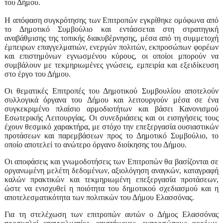
του Δήμου.
Η απόφαση συγκρότησης των Επιτροπών εγκρίθηκε ομόφωνα από
το Δημοτικό Συμβούλιο και εντάσσεται στη στρατηγική
αναβάθμισης της τοπικής διακυβέρνησης, μέσα από τη συμμετοχή
έμπειρων επαγγελματιών, ενεργών πολιτών, εκπροσώπων φορέων
και επιστημόνων εγνωσμένου κύρους, οι οποίοι μπορούν να
συμβάλουν με τεκμηριωμένες γνώσεις, εμπειρία και εξειδίκευση
στο έργο του Δήμου.
Οι θεματικές Επιτροπές του Δημοτικού Συμβουλίου αποτελούν
συλλογικά όργανα του Δήμου και λειτουργούν μέσα σε ένα
συγκεκριμένο πλαίσιο αρμοδιοτήτων και βάσει Κανονισμού
Εσωτερικής Λειτουργίας. Οι συνεδριάσεις και οι εισηγήσεις τους
έχουν θεσμικό χαρακτήρα, με στόχο την επεξεργασία ουσιαστικών
προτάσεων και παρεμβάσεων προς το Δημοτικό Συμβούλιο, το
οποίο αποτελεί το ανώτερο όργανο διοίκησης του Δήμου.
Οι αποφάσεις και γνωμοδοτήσεις των Επιτροπών θα βασίζονται σε
οργανωμένη μελέτη δεδομένων, αξιολόγηση αναγκών, καταγραφή
καλών πρακτικών και τεκμηριωμένη επεξεργασία προτάσεων,
ώστε να ενισχυθεί η ποιότητα του δημοτικού σχεδιασμού και η
αποτελεσματικότητα των πολιτικών του Δήμου Ελασσόνας.
Για τη στελέχωση των επιτροπών αυτών ο Δήμος Ελασσόνας