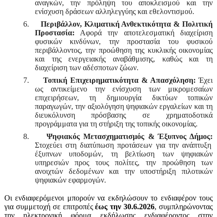
αναγκών, την πρόληψη του αποκλεισμού και την
ενίσχυση δράσεων αλληλεγγύης και εθελοντισμού.
6.
Περιβάλλον, Κλιματική Ανθεκτικότητα & Πολιτική
Προστασία:
Αφορά την αποτελεσματική διαχείριση
φυσικών κινδύνων, την προστασία του φυσικού
περιβάλλοντος, την προώθηση της κυκλικής οικονομίας
και της ενεργειακής αναβάθμισης, καθώς και τη
διαχείριση των αδέσποτων ζώων.
7.
Τοπική Επιχειρηματικότητα & Απασχόληση:
Έχει
ως αντικείμενο την ενίσχυση των μικρομεσαίων
επιχειρήσεων, τη δημιουργία δικτύων τοπικών
παραγωγών, την αξιολόγηση ψηφιακών εργαλείων και τη
διευκόλυνση πρόσβασης σε χρηματοδοτικά
προγράμματα για τη στήριξη της τοπικής οικονομίας.
8.
Ψηφιακός Μετασχηματισμός & Έξυπνος Δήμος:
Στοχεύει στη διατύπωση προτάσεων για την ανάπτυξη
έξυπνων υποδομών, τη βελτίωση των ψηφιακών
υπηρεσιών προς τους πολίτες, την προώθηση των
ανοιχτών δεδομένων και την υποστήριξη πιλοτικών
ψηφιακών εφαρμογών.
Οι ενδιαφερόμενοι μπορούν να εκδηλώσουν το ενδιαφέρον τους
για συμμετοχή σε επιτροπές
έως την 30.6.2026
, συμπληρώνοντας
την ηλεκτρονική φόρμα εκδήλωσης ενδιαφέροντος στην