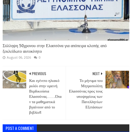
Σύλληψη 50χρονου στην Ελασσόνα για απόπειρα κλοπής από
ξεκλείδωτο αυτοκίνητο
August 06, 2026
0
PREVIOUS
NEXT
Και εγένετο ηλιακό
Το μήνυμα του
ρολόι στην ορεινή
Μητροπολίτη
Βερδικούσια
Ελασσόνας προς τους
Ελασσόνας…….Ότα
υποψηφίους των
ν τα μαθηματικά
Πανελληνίων
βγαίνουν από το
Εξετάσεων
βιβλίο!!
POST A COMMENT