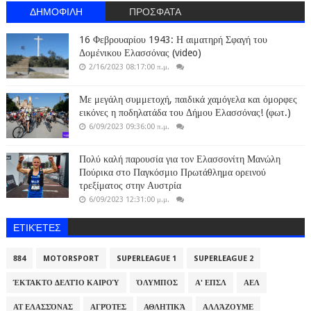
ΔΗΜΟΦΙΛΗ
ΠΡΟΣΦΑΤΑ
16 Φεβρουαρίου 1943: Η αιματηρή Σφαγή του
Δομένικου Ελασσόνας (video)
2/16/2023 08:17:00 π.μ.
Με μεγάλη συμμετοχή, παιδικά χαμόγελα και όμορφες
εικόνες η ποδηλατάδα του Δήμου Ελασσόνας! (φωτ.)
6/09/2023 09:36:00 π.μ.
Πολύ καλή παρουσία για τον Ελασσονίτη Μανώλη
Πούρικα στο Παγκόσμιο Πρωτάθλημα ορεινού
τρεξίματος στην Αυστρία
6/09/2023 12:31:00 μ.μ.
ΕΤΙΚΈΤΕΣ
884
MOTORSPORT
SUPERLEAGUE 1
SUPERLEAGUE 2
ΈΚΤΑΚΤΟ ΔΕΛΤΊΟ ΚΑΙΡΟΎ
ΌΛΥΜΠΟΣ
Α' ΕΠΣΛ
ΑΕΛ
ΑΤ ΕΛΑΣΣΌΝΑΣ
ΑΓΡΌΤΕΣ
ΑΘΛΗΤΙΚΆ
ΑΛΛΆΖΟΥΜΕ