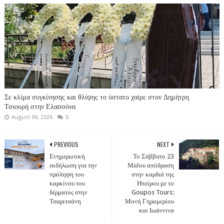
Σε κλίμα συγκίνησης και θλίψης το ύστατο χαίρε στον Δημήτρη
Τσιουρή στην Ελασσόνα
August 06, 2026
0
PREVIOUS
NEXT
Ενημερωτική
Το Σάββατο 23
εκδήλωση για την
Μαΐου απόδραση
πρόληψη του
στην καρδιά της
καρκίνου του
Ηπείρου με το
δέρματος στην
Goupos Tours:
Τσαριτσάνη
Μονή Γηρομερίου
και Ιωάννινα