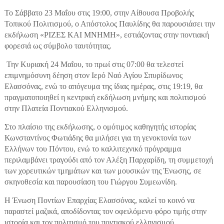
Το Σάββατο 23 Μαΐου στις 19:00, στην Αίθουσα Προβολής
Τοπικού Πολιτισμού, ο Απόστολος Παυλίδης θα παρουσιάσει την
εκδήλωση «ΡΙΖΕΣ ΚΑΙ ΜΝΗΜΗ», εστιάζοντας στην ποντιακή
φορεσιά ως σύμβολο ταυτότητας.
Την Κυριακή 24 Μαΐου, το πρωί στις 07:00 θα τελεστεί
επιμνημόσυνη δέηση στον Ιερό Ναό Αγίου Σπυρίδωνος
Ελασσόνας, ενώ το απόγευμα της ίδιας ημέρας, στις 19:19, θα
πραγματοποιηθεί η κεντρική εκδήλωση μνήμης και πολιτισμού
στην Πλατεία Ποντιακού Ελληνισμού.
Στο πλαίσιο της εκδήλωσης, ο ομότιμος καθηγητής ιστορίας
Κωνσταντίνος Φωτιάδης θα μιλήσει για τη γενοκτονία των
Ελλήνων του Πόντου, ενώ το καλλιτεχνικό πρόγραμμα
περιλαμβάνει τραγούδι από τον Αλέξη Παρχαρίδη, τη συμμετοχή
των χορευτικών τμημάτων και των μουσικών της Ένωσης, σε
σκηνοθεσία και παρουσίαση του Γιώργου Συμεωνίδη.
Η Ένωση Ποντίων Επαρχίας Ελασσόνας, καλεί το κοινό να
παραστεί μαζικά, αποδίδοντας τον οφειλόμενο φόρο τιμής στην
ιστορία και τον πολιτισμό του ποντιακού ελληνισμού.