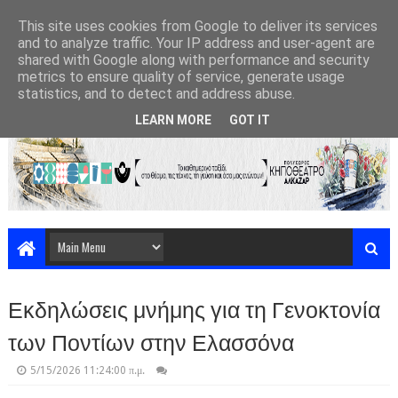
This site uses cookies from Google to deliver its services
and to analyze traffic. Your IP address and user-agent are
shared with Google along with performance and security
metrics to ensure quality of service, generate usage
statistics, and to detect and address abuse.
LEARN MORE
GOT IT
Εκδηλώσεις μνήμης για τη Γενοκτονία
των Ποντίων στην Ελασσόνα
5/15/2026 11:24:00 π.μ.