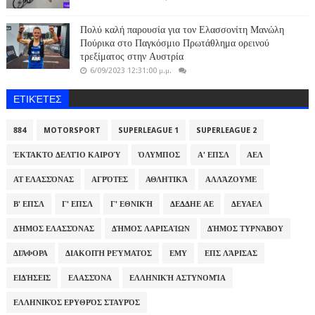
Πολύ καλή παρουσία για τον Ελασσονίτη Μανώλη
Πούρικα στο Παγκόσμιο Πρωτάθλημα ορεινού
τρεξίματος στην Αυστρία
6/09/2023 12:31:00 μ.μ.
ΕΤΙΚΈΤΕΣ
884
MOTORSPORT
SUPERLEAGUE 1
SUPERLEAGUE 2
ΈΚΤΑΚΤΟ ΔΕΛΤΊΟ ΚΑΙΡΟΎ
ΌΛΥΜΠΟΣ
Α' ΕΠΣΛ
ΑΕΛ
ΑΤ ΕΛΑΣΣΌΝΑΣ
ΑΓΡΌΤΕΣ
ΑΘΛΗΤΙΚΆ
ΑΛΛΆΖΟΥΜΕ
Β' ΕΠΣΛ
Γ' ΕΠΣΛ
Γ' ΕΘΝΙΚΉ
ΔΕΔΔΗΕ ΑΕ
ΔΕΥΑΕΛ
ΔΉΜΟΣ ΕΛΑΣΣΌΝΑΣ
ΔΉΜΟΣ ΛΑΡΙΣΑΊΩΝ
ΔΉΜΟΣ ΤΥΡΝΆΒΟΥ
ΔΙΆΦΟΡΑ
ΔΙΑΚΟΠΉ ΡΕΎΜΑΤΟΣ
ΕΜΥ
ΕΠΣ ΛΆΡΙΣΑΣ
ΕΙΔΉΣΕΙΣ
ΕΛΑΣΣΌΝΑ
ΕΛΛΗΝΙΚΉ ΑΣΤΥΝΟΜΊΑ
ΕΛΛΗΝΙΚΌΣ ΕΡΥΘΡΌΣ ΣΤΑΥΡΌΣ