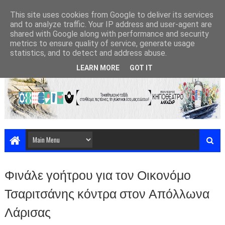
This site uses cookies from Google to deliver its services
and to analyze traffic. Your IP address and user-agent are
shared with Google along with performance and security
metrics to ensure quality of service, generate usage
statistics, and to detect and address abuse.
LEARN MORE
GOT IT
Φινάλε γοήτρου για τον Οικονόμο
Τσαριτσάνης κόντρα στον Απόλλωνα
Λάρισας