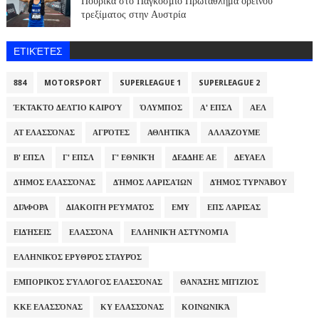
Πούρικα στο Παγκόσμιο Πρωτάθλημα ορεινού
τρεξίματος στην Αυστρία
ΕΤΙΚΈΤΕΣ
884
MOTORSPORT
SUPERLEAGUE 1
SUPERLEAGUE 2
ΈΚΤΑΚΤΟ ΔΕΛΤΊΟ ΚΑΙΡΟΎ
ΌΛΥΜΠΟΣ
Α' ΕΠΣΛ
ΑΕΛ
ΑΤ ΕΛΑΣΣΌΝΑΣ
ΑΓΡΌΤΕΣ
ΑΘΛΗΤΙΚΆ
ΑΛΛΆΖΟΥΜΕ
Β' ΕΠΣΛ
Γ' ΕΠΣΛ
Γ' ΕΘΝΙΚΉ
ΔΕΔΔΗΕ ΑΕ
ΔΕΥΑΕΛ
ΔΉΜΟΣ ΕΛΑΣΣΌΝΑΣ
ΔΉΜΟΣ ΛΑΡΙΣΑΊΩΝ
ΔΉΜΟΣ ΤΥΡΝΆΒΟΥ
ΔΙΆΦΟΡΑ
ΔΙΑΚΟΠΉ ΡΕΎΜΑΤΟΣ
ΕΜΥ
ΕΠΣ ΛΆΡΙΣΑΣ
ΕΙΔΉΣΕΙΣ
ΕΛΑΣΣΌΝΑ
ΕΛΛΗΝΙΚΉ ΑΣΤΥΝΟΜΊΑ
ΕΛΛΗΝΙΚΌΣ ΕΡΥΘΡΌΣ ΣΤΑΥΡΌΣ
ΕΜΠΟΡΙΚΌΣ ΣΎΛΛΟΓΟΣ ΕΛΑΣΣΌΝΑΣ
ΘΑΝΆΣΗΣ ΜΠΊΖΙΟΣ
ΚΚΕ ΕΛΑΣΣΌΝΑΣ
ΚΥ ΕΛΑΣΣΌΝΑΣ
ΚΟΙΝΩΝΙΚΆ